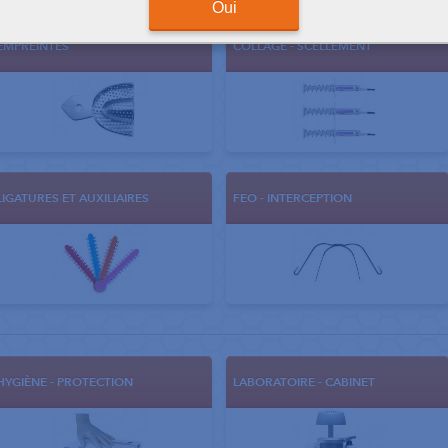
Oui
EMPREINTES
COLLAGE - SCELLEMENT
LIGATURES ET AUXILIAIRES
FEO - INTERCEPTION
HYGIÈNE - PROTECTION
LABORATOIRE - CABINET