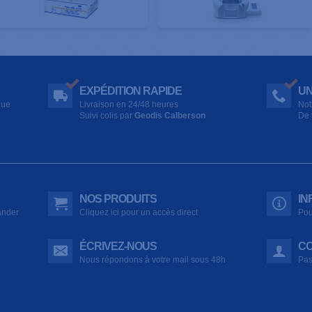
EXPÉDITION RAPIDE
UN
que
Livraison en 24/48 heures
Not
Suivi colis par
Geodis Calberson
De 
NOS PRODUITS
IN
ander
Cliquez ici pour un accès direct
Pou
ÉCRIVEZ-NOUS
CO
Nous répondons à votre mail sous 48h
Pas