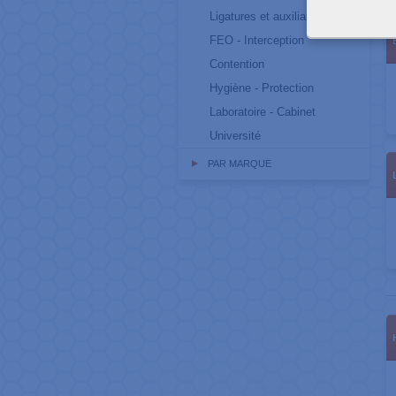
Ligatures et auxiliaires
FEO - Interception
Contention
Hygiène - Protection
Laboratoire - Cabinet
Université
PAR MARQUE