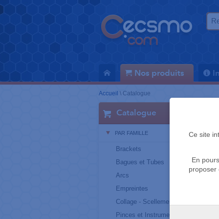
Nos produits
I
Accueil
\
Catalogue
Catalogue
PAR FAMILLE
Ce site i
Brackets
En pours
Bagues et Tubes
proposer 
Arcs
Empreintes
Collage - Scellement
Pinces et Instruments