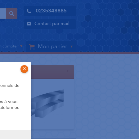
0235348885
Contact par mail
Mon panier
 compte
×
Arcs
ionnels de
és à vous
lateformes