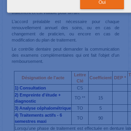
Oui
L’accord préalable est nécessaire pour tout nouveau
traitement et est valable pour un an.
L’accord préalable est nécessaire pour chaque
renouvellement annuel des soins, ou en cas de
changement de praticien, ou encore en cas de
modification du plan de traitement.
Le contrôle dentaire peut demander la communication
des examens complémentaires qui ont fait l’objet d’un
remboursement.
Lettre
T
Désignation de l'acte
Coefficient
DEP *
Clé
1) Consultation
CS
2) Empreinte d'étude +
TO **
15
diagnostic
3) Analyse céphalométrique
TO
5
4) Traitements actifs - 6
TO
90
semestres maxi
Lorsqu'une phase de traitement est effectuée en denture latér