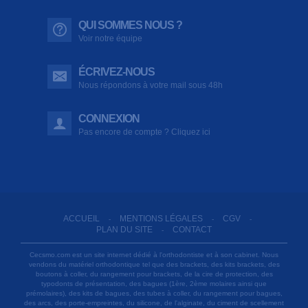
QUI SOMMES NOUS ?
Voir notre équipe
ÉCRIVEZ-NOUS
Nous répondons à votre mail sous 48h
CONNEXION
Pas encore de compte ? Cliquez ici
ACCUEIL
MENTIONS LÉGALES
CGV
-
-
-
PLAN DU SITE
CONTACT
-
Cecsmo.com est un site internet dédié à l'orthodontiste et à son cabinet. Nous
vendons du matériel orthodontique tel que des brackets, des kits brackets, des
boutons à coller, du rangement pour brackets, de la cire de protection, des
typodonts de présentation, des bagues (1ère, 2ème molaires ainsi que
prémolaires), des kits de bagues, des tubes à coller, du rangement pour bagues,
des arcs, des porte-empreintes, du silicone, de l'alginate, du ciment de scellement