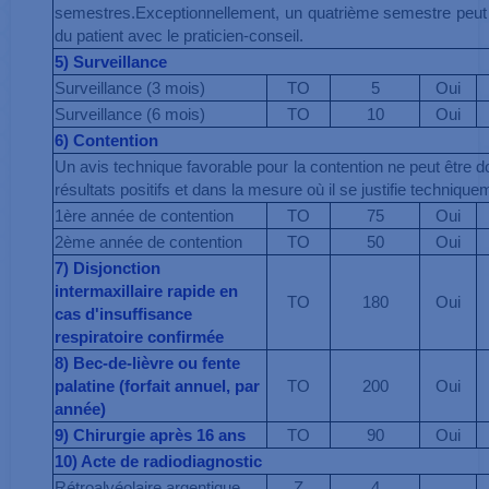
semestres.Exceptionnellement, un quatrième semestre peut
du patient avec le praticien-conseil.
5) Surveillance
Surveillance (3 mois)
TO
5
Oui
Surveillance (6 mois)
TO
10
Oui
6) Contention
Un avis technique favorable pour la contention ne peut être d
résultats positifs et dans la mesure où il se justifie technique
1ère année de contention
TO
75
Oui
2ème année de contention
TO
50
Oui
7) Disjonction
intermaxillaire rapide en
TO
180
Oui
cas d'insuffisance
respiratoire confirmée
8) Bec-de-lièvre ou fente
palatine (forfait annuel, par
TO
200
Oui
année)
9) Chirurgie après 16 ans
TO
90
Oui
10) Acte de radiodiagnostic
Rétroalvéolaire argentique
Z
4