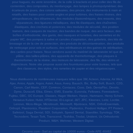
pour bagues, du verre ionomère, de la colle à brackets et pour coller des fils de
contention, des composites, du mordançage, des lampes à photopolymériser, des
écarteurs de joues, des cotons salivaires, des pinces, des instruments à main et
rotatifs, des fraises pour contre-angles et pour turbines, des fraises résines, des
aéropolisseurs, des détartreurs, des modules élastomériques, des ressorts, des
séparateurs, des ligatures métalliques, des fils élastiques, des chaînettes
élastiques, des crochets et potences, des modules de sécurité, des position
trainers, des casques de traction, des bandes de nuque, des arcs faciaux, des
boîtes d'orthodontie, des gants, des masques et lunettes, des serviettes et du
papier WC, des pompes à salive et canules d'aspiration, des gobelets, des kits de
brossage et de la cire de protection, des produits de décontamination, des produits
de nettoyage pour sols et surfaces, des stérilisateurs et des gaines de stérilisation,
des cardes pour fraises. Nous vendons aussi du matériel de laboratoire tel que du
plâtre, des tailles-plâtres, des appareils de thermoformage, des plaques à
thermoformer, de la résine, des moteurs de laboratoire, des fils, des vérins et
disjoncteurs. Notre site propose aussi des fournitures pour votre bureau, tels que
des classeurs, des stylos, des ramettes de papier et des négatoscopes.
Nous distribuons de nombreuses marques telles que 3M, Acteon, Adenta, Air Wick,
Ajax, Anios, Apple, Argos, Astek, Asus, Avery, Bausch, Bic, Bulky Soft, Busch, C2G,
Canon, Carl Martin, CEP, Cominox, Contacez, Coxo, Deb, DentaFloc, Devolo,
Dymo, Duracell, Elba, Elmex, EMS, Esselte, Euronda, Fellowes, Forestadent,
Fujitsu, GBC, GC Europe, Glassex, Hager Werken, Harpic, Hartmann, Henry Schein,
Heraeus Kulzer, Hubit, HTDental, ID-Logical, J&T, JPC, Kleenex, Leitz, Loctite,
Lenovo, Micro-Mega, Microbrush, Microsoft, Myobrace, NSK, OrthoEssentials,
Orthopli, Plantronics, Plasdent Corporation, Plydentco, Prodont Holliger, PT Protect,
Safetool, Saga Dental, SDI, Sobytek, Speed Dental, Staedtler, Synology, TDK,
Tecnodent, Tesan Tork, Transcend, Toshiba, Trodat, Unident, Us Orthodontic
Product, W&H, Wehmer, Western Digital.
Cecsmo.com - Sarl au capital de 10000 euros - Code APE 4646Z