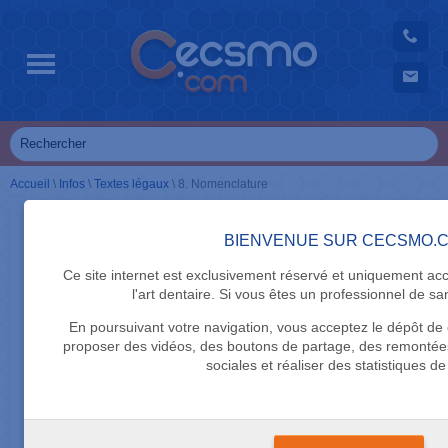
Accueil
\
Infos
\
Textes légaux
\
8. Nomenclature
BIENVENUE SUR CECSMO.
TEXTES LÉGAUX
8. Nomenclature
Ce site internet est exclusivement réservé et uniquement ac
l'art dentaire. Si vous êtes un professionnel de san
La responsabilité de l'Assurance Maladie est limitée aux
En poursuivant votre navigation, vous acceptez le dépôt de 
traitements commencés avant le seizième anniversaire.
proposer des vidéos, des boutons de partage, des remontée
sociales et réaliser des statistiques de 
Le traitement doit concerner les dysmorphoses
corrigibles et doit être commencé au plus tard six mois
après la date de l'accord sous peine de la caducité de
celui-ci.