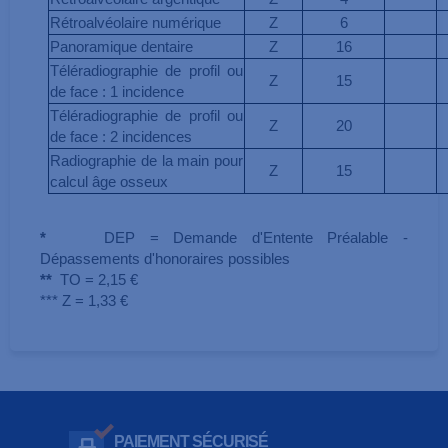
Rétroalvéolaire numérique
Z
6
Panoramique dentaire
Z
16
Téléradiographie de profil ou
Z
15
de face : 1 incidence
Téléradiographie de profil ou
Z
20
de face : 2 incidences
Radiographie de la main pour
Z
15
calcul âge osseux
*
DEP = Demande d'Entente Préalable -
Dépassements d'honoraires possibles
**
TO = 2,15 €
*** Z = 1,33 €
PAIEMENT SÉCURISÉ