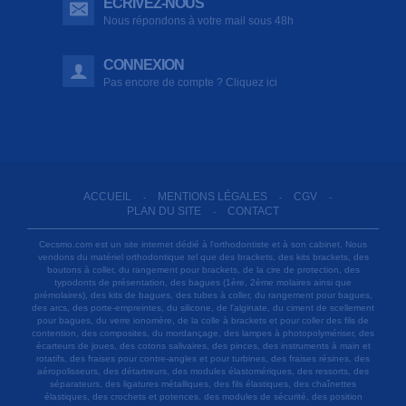
ÉCRIVEZ-NOUS
Nous répondons à votre mail sous 48h
CONNEXION
Pas encore de compte ? Cliquez ici
ACCUEIL
MENTIONS LÉGALES
CGV
-
-
-
PLAN DU SITE
CONTACT
-
Cecsmo.com est un site internet dédié à l'orthodontiste et à son cabinet. Nous
vendons du matériel orthodontique tel que des brackets, des kits brackets, des
boutons à coller, du rangement pour brackets, de la cire de protection, des
typodonts de présentation, des bagues (1ère, 2ème molaires ainsi que
prémolaires), des kits de bagues, des tubes à coller, du rangement pour bagues,
des arcs, des porte-empreintes, du silicone, de l'alginate, du ciment de scellement
pour bagues, du verre ionomère, de la colle à brackets et pour coller des fils de
contention, des composites, du mordançage, des lampes à photopolymériser, des
écarteurs de joues, des cotons salivaires, des pinces, des instruments à main et
rotatifs, des fraises pour contre-angles et pour turbines, des fraises résines, des
aéropolisseurs, des détartreurs, des modules élastomériques, des ressorts, des
séparateurs, des ligatures métalliques, des fils élastiques, des chaînettes
élastiques, des crochets et potences, des modules de sécurité, des position