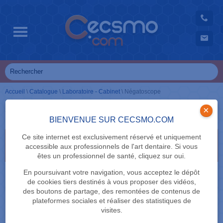
Accueil
\
Catalogue
\
Laboratoire - Cabinet
\
Négatoscope
Négatoscope
×
BIENVENUE SUR CECSMO.COM
Ce site internet est exclusivement réservé et uniquement
Sélectionnez vos critères de recherche en cliquant
accessible aux professionnels de l'art dentaire. Si vous
dessus
êtes un professionnel de santé, cliquez sur oui.
MARQUE
En poursuivant votre navigation, vous acceptez le dépôt
de cookies tiers destinés à vous proposer des vidéos,
des boutons de partage, des remontées de contenus de
plateformes sociales et réaliser des statistiques de
visites.