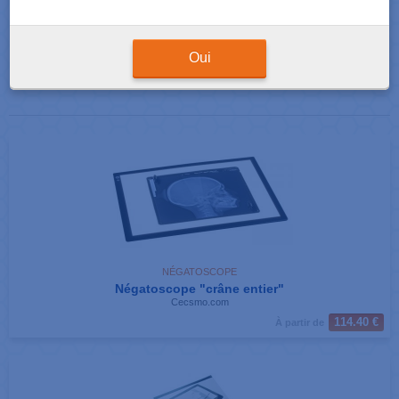
Résultats de votre recherche : 2 produits correspondants
Afficher
produits par page
Oui
NÉGATOSCOPE
Négatoscope "crâne entier"
Cecsmo.com
114.40 €
À partir de