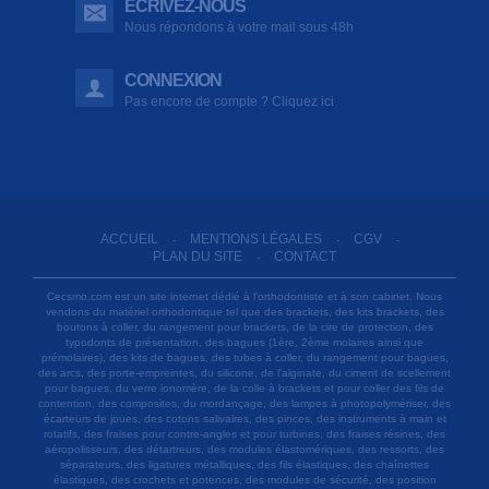
ÉCRIVEZ-NOUS
Nous répondons à votre mail sous 48h
CONNEXION
Pas encore de compte ? Cliquez ici
ACCUEIL
MENTIONS LÉGALES
CGV
-
-
-
PLAN DU SITE
CONTACT
-
Cecsmo.com est un site internet dédié à l'orthodontiste et à son cabinet. Nous
vendons du matériel orthodontique tel que des brackets, des kits brackets, des
boutons à coller, du rangement pour brackets, de la cire de protection, des
typodonts de présentation, des bagues (1ère, 2ème molaires ainsi que
prémolaires), des kits de bagues, des tubes à coller, du rangement pour bagues,
des arcs, des porte-empreintes, du silicone, de l'alginate, du ciment de scellement
pour bagues, du verre ionomère, de la colle à brackets et pour coller des fils de
contention, des composites, du mordançage, des lampes à photopolymériser, des
écarteurs de joues, des cotons salivaires, des pinces, des instruments à main et
rotatifs, des fraises pour contre-angles et pour turbines, des fraises résines, des
aéropolisseurs, des détartreurs, des modules élastomériques, des ressorts, des
séparateurs, des ligatures métalliques, des fils élastiques, des chaînettes
élastiques, des crochets et potences, des modules de sécurité, des position