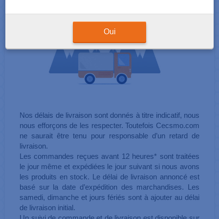
Oui
Nos délais de livraison sont donnés à titre indicatif, nous
nous efforçons de les respecter. Toutefois Cecsmo.com
ne saurait être tenu pour responsable d’un retard de
livraison.
Les commandes reçues avant 12 heures* sont traitées
le jour même et expédiées le jour suivant si nous avons
les produits en stock. Le délai de livraison annoncé est
basé sur la date d’expédition des marchandises. Les
samedi, dimanche et jours fériés sont à ajouter au délai
de livraison initial.
Un suivi de commande et de livraison est disponible sur