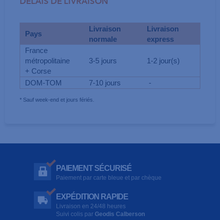
DELAIS DE LIVRAISON
Livraison
Livraison
Pays
normale
express
France
métropolitaine
3-5 jours
1-2 jour(s)
+ Corse
DOM-TOM
7-10 jours
-
* Sauf week-end et jours fériés.
PAIEMENT SÉCURISÉ
Paiement par carte bleue et par chèque
EXPÉDITION RAPIDE
Livraison en 24/48 heures
Suivi colis par
Geodis Calberson