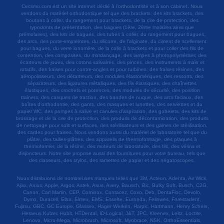
Cecsmo.com est un site internet dédié à l'orthodontiste et à son cabinet. Nous
vendons du matériel orthodontique tel que des brackets, des kits brackets, des
boutons à coller, du rangement pour brackets, de la cire de protection, des
typodonts de présentation, des bagues (1ère, 2ème molaires ainsi que
prémolaires), des kits de bagues, des tubes à coller, du rangement pour bagues,
des arcs, des porte-empreintes, du silicone, de l'alginate, du ciment de scellement
pour bagues, du verre ionomère, de la colle à brackets et pour coller des fils de
contention, des composites, du mordançage, des lampes à photopolymériser, des
écarteurs de joues, des cotons salivaires, des pinces, des instruments à main et
rotatifs, des fraises pour contre-angles et pour turbines, des fraises résines, des
aéropolisseurs, des détartreurs, des modules élastomériques, des ressorts, des
séparateurs, des ligatures métalliques, des fils élastiques, des chaînettes
élastiques, des crochets et potences, des modules de sécurité, des position
trainers, des casques de traction, des bandes de nuque, des arcs faciaux, des
boîtes d'orthodontie, des gants, des masques et lunettes, des serviettes et du
papier WC, des pompes à salive et canules d'aspiration, des gobelets, des kits de
brossage et de la cire de protection, des produits de décontamination, des produits
de nettoyage pour sols et surfaces, des stérilisateurs et des gaines de stérilisation,
des cardes pour fraises. Nous vendons aussi du matériel de laboratoire tel que du
plâtre, des tailles-plâtres, des appareils de thermoformage, des plaques à
thermoformer, de la résine, des moteurs de laboratoire, des fils, des vérins et
disjoncteurs. Notre site propose aussi des fournitures pour votre bureau, tels que
des classeurs, des stylos, des ramettes de papier et des négatoscopes.
Nous distribuons de nombreuses marques telles que 3M, Acteon, Adenta, Air Wick,
Ajax, Anios, Apple, Argos, Astek, Asus, Avery, Bausch, Bic, Bulky Soft, Busch, C2G,
Canon, Carl Martin, CEP, Cominox, Contacez, Coxo, Deb, DentaFloc, Devolo,
Dymo, Duracell, Elba, Elmex, EMS, Esselte, Euronda, Fellowes, Forestadent,
Fujitsu, GBC, GC Europe, Glassex, Hager Werken, Harpic, Hartmann, Henry Schein,
Heraeus Kulzer, Hubit, HTDental, ID-Logical, J&T, JPC, Kleenex, Leitz, Loctite,
Lenovo, Micro-Mega, Microbrush, Microsoft, Myobrace, NSK, OrthoEssentials,