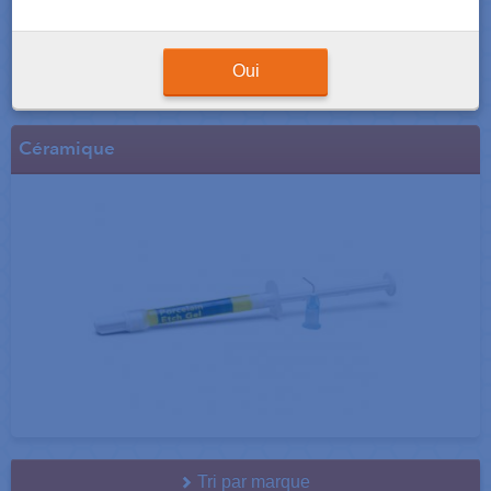
Oui
Céramique
Tri par marque