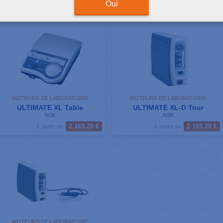
ésultats de votre recherche : 4 produits correspondants
Oui
MOTEURS DE LABORATOIRE
MOTEURS DE LABORATOIRE
ULTIMATE XL Table
ULTIMATE XL-D Tour
NSK
NSK
2 169.20 €
2 169.20 €
À partir de
À partir de
MOTEURS DE LABORATOIRE