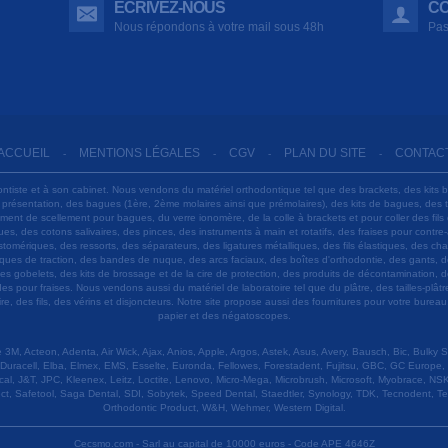
ÉCRIVEZ-NOUS
CO
Nous répondons à votre mail sous 48h
Pas
ACCUEIL
MENTIONS LÉGALES
CGV
PLAN DU SITE
CONTAC
-
-
-
-
ontiste et à son cabinet. Nous vendons du matériel orthodontique tel que des brackets, des kits 
e présentation, des bagues (1ère, 2ème molaires ainsi que prémolaires), des kits de bagues, des
 ciment de scellement pour bagues, du verre ionomère, de la colle à brackets et pour coller des f
s, des cotons salivaires, des pinces, des instruments à main et rotatifs, des fraises pour contre-
tomériques, des ressorts, des séparateurs, des ligatures métalliques, des fils élastiques, des ch
sques de traction, des bandes de nuque, des arcs faciaux, des boîtes d'orthodontie, des gants, d
es gobelets, des kits de brossage et de la cire de protection, des produits de décontamination, d
ardes pour fraises. Nous vendons aussi du matériel de laboratoire tel que du plâtre, des tailles-p
e, des fils, des vérins et disjoncteurs. Notre site propose aussi des fournitures pour votre burea
papier et des négatoscopes.
M, Acteon, Adenta, Air Wick, Ajax, Anios, Apple, Argos, Astek, Asus, Avery, Bausch, Bic, Bulky
Duracell, Elba, Elmex, EMS, Esselte, Euronda, Fellowes, Forestadent, Fujitsu, GBC, GC Europe,
cal, J&T, JPC, Kleenex, Leitz, Loctite, Lenovo, Micro-Mega, Microbrush, Microsoft, Myobrace, NSK,
ect, Safetool, Saga Dental, SDI, Sobytek, Speed Dental, Staedtler, Synology, TDK, Tecnodent, T
Orthodontic Product, W&H, Wehmer, Western Digital.
Cecsmo.com - Sarl au capital de 10000 euros - Code APE 4646Z