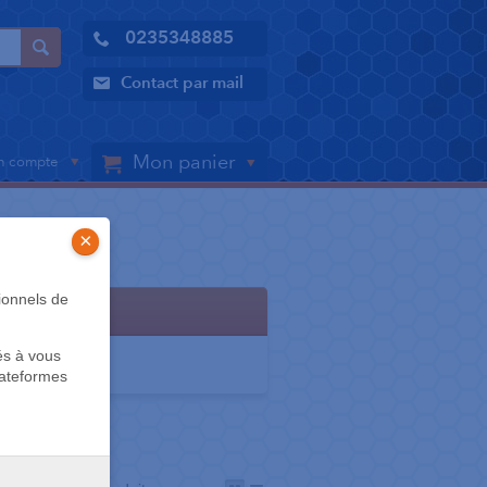
0235348885
Contact par mail
Mon panier
 compte
×
ionnels de
s
és à vous
lateformes