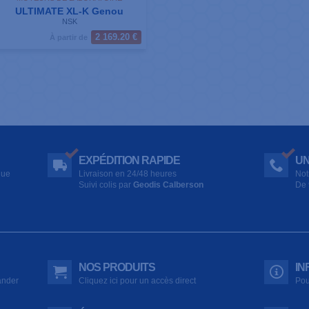
ULTIMATE XL-K Genou
NSK
2 169.20 €
À partir de
EXPÉDITION RAPIDE
UN
que
Livraison en 24/48 heures
Not
Suivi colis par
Geodis Calberson
De 
NOS PRODUITS
IN
ander
Cliquez ici pour un accès direct
Pou