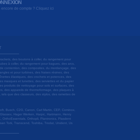
NNEXION
 encore de compte ? Cliquez ici
T
brackets, des boutons à coller, du rangement pour
 tubes à coller, du rangement pour bagues, des arcs,
ils de contention, des composites, du mordançage, des
angles et pour turbines, des fraises résines, des
aînettes élastiques, des crochets et potences, des
es masques et lunettes, des serviettes et du papier
es produits de nettoyage pour sols et surfaces, des
lâtres, des appareils de thermoformage, des plaques à
u, tels que des classeurs, des stylos, des ramettes de
 Soft, Busch, C2G, Canon, Carl Martin, CEP, Cominox,
 Glassex, Hager Werken, Harpic, Hartmann, Henry
 OrthoEssentials, Orthopli, Plantronics, Plasdent
esan Tork, Transcend, Toshiba, Trodat, Unident, Us