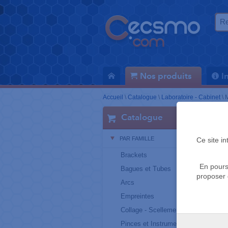
Nos produits
I
Accueil
\
Catalogue
\
Laboratoire - Cabinet
\
M
Catalogue
PAR FAMILLE
Ce site i
Brackets
En pours
Bagues et Tubes
proposer 
Arcs
Empreintes
Collage - Scellement
Pinces et Instruments