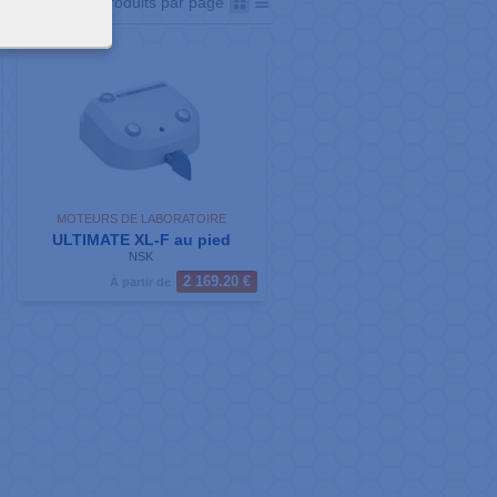
Afficher
produits par page
MOTEURS DE LABORATOIRE
ULTIMATE XL-F au pied
NSK
2 169.20 €
À partir de