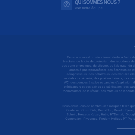
QUI SOMMES NOUS ?
Voir notre équipe
Cecsmo.com est un site internet dédié à l'orthod
brackets, de la cire de protection, des typodonts d
des porte-empreintes, du silicone, de l'alginate, du
lampes à photopolymériser, des écarteurs de joue
aéropolisseurs, des détartreurs, des modules élas
modules de sécurité, des position trainers, des ca
WC, des pompes à salive et canules d'aspiration, d
stérilisateurs et des gaines de stérilisation, des c
thermoformer, de la résine, des moteurs de laboratoir
Nous distribuons de nombreuses marques telles que 3
Contacez, Coxo, Deb, DentaFloc, Devolo, Dymo, 
Schein, Heraeus Kulzer, Hubit, HTDental, ID-Logi
Corporation, Plydentco, Prodont Holliger, PT Prot