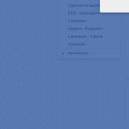
R
Ligatures et auxiliaires
FEO - Interception
Contention
Hygiène - Protection
Laboratoire - Cabinet
Université
PAR MARQUE