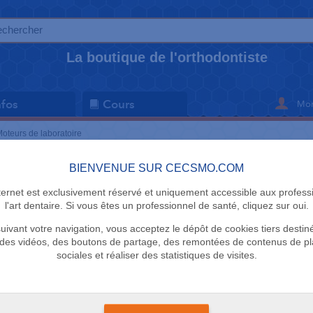
La boutique de l'orthodontiste
Mon
nfos
Cours
oteurs de laboratoire
Moteurs de laboratoire
BIENVENUE SUR CECSMO.COM
nternet est exclusivement réservé et uniquement accessible aux profess
Sélectionnez vos critères de recherche en cliquant dessu
l'art dentaire. Si vous êtes un professionnel de santé, cliquez sur oui.
uivant votre navigation, vous acceptez le dépôt de cookies tiers destin
MARQUE
des vidéos, des boutons de partage, des remontées de contenus de p
sociales et réaliser des statistiques de visites.