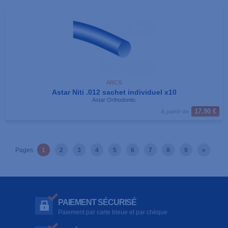
ARCS
Astar Niti .012 sachet individuel x10
Astar Orthodontic
17.90 €
À partir de
Pages
1
2
3
4
5
6
7
8
9
»
PAIEMENT SÉCURISÉ
Paiement par carte bleue et par chèque