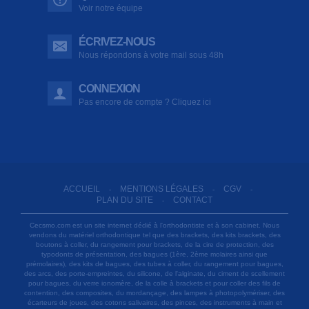
Voir notre équipe
ÉCRIVEZ-NOUS
Nous répondons à votre mail sous 48h
CONNEXION
Pas encore de compte ? Cliquez ici
ACCUEIL
MENTIONS LÉGALES
CGV
-
-
-
PLAN DU SITE
CONTACT
-
Cecsmo.com est un site internet dédié à l'orthodontiste et à son cabinet. Nous
vendons du matériel orthodontique tel que des brackets, des kits brackets, des
boutons à coller, du rangement pour brackets, de la cire de protection, des
typodonts de présentation, des bagues (1ère, 2ème molaires ainsi que
prémolaires), des kits de bagues, des tubes à coller, du rangement pour bagues,
des arcs, des porte-empreintes, du silicone, de l'alginate, du ciment de scellement
pour bagues, du verre ionomère, de la colle à brackets et pour coller des fils de
contention, des composites, du mordançage, des lampes à photopolymériser, des
écarteurs de joues, des cotons salivaires, des pinces, des instruments à main et