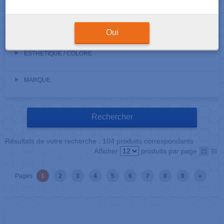
CONDITIONNEMENT
MATÉRIAU
Oui
ESTHÉTIQUE / COLORÉ
MARQUE
Résultats de votre recherche : 104 produits correspondants
Afficher
produits par page
Pages
1
2
3
4
5
6
7
8
9
»