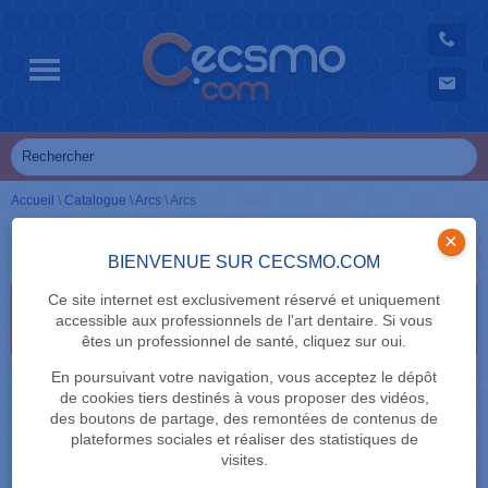
Accueil
\
Catalogue
\
Arcs
\
Arcs
Arcs
×
BIENVENUE SUR CECSMO.COM
Ce site internet est exclusivement réservé et uniquement
Sélectionnez vos critères de recherche en cliquant
accessible aux professionnels de l'art dentaire. Si vous
dessus
êtes un professionnel de santé, cliquez sur oui.
TECHNIQUE
En poursuivant votre navigation, vous acceptez le dépôt
de cookies tiers destinés à vous proposer des vidéos,
des boutons de partage, des remontées de contenus de
SECTION
plateformes sociales et réaliser des statistiques de
visites.