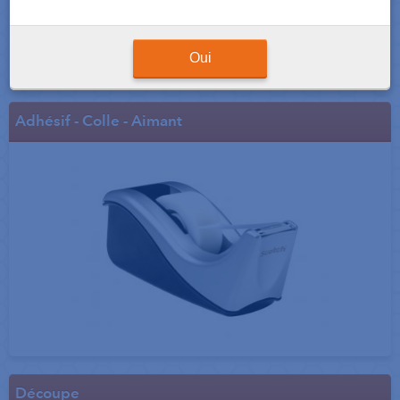
Oui
Adhésif - Colle - Aimant
Découpe