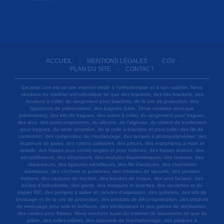
ACCUEIL
MENTIONS LÉGALES
CGV
-
-
-
PLAN DU SITE
CONTACT
-
Cecsmo.com est un site internet dédié à l'orthodontiste et à son cabinet. Nous
vendons du matériel orthodontique tel que des brackets, des kits brackets, des
boutons à coller, du rangement pour brackets, de la cire de protection, des
typodonts de présentation, des bagues (1ère, 2ème molaires ainsi que
prémolaires), des kits de bagues, des tubes à coller, du rangement pour bagues,
des arcs, des porte-empreintes, du silicone, de l'alginate, du ciment de scellement
pour bagues, du verre ionomère, de la colle à brackets et pour coller des fils de
contention, des composites, du mordançage, des lampes à photopolymériser, des
écarteurs de joues, des cotons salivaires, des pinces, des instruments à main et
rotatifs, des fraises pour contre-angles et pour turbines, des fraises résines, des
aéropolisseurs, des détartreurs, des modules élastomériques, des ressorts, des
séparateurs, des ligatures métalliques, des fils élastiques, des chaînettes
élastiques, des crochets et potences, des modules de sécurité, des position
trainers, des casques de traction, des bandes de nuque, des arcs faciaux, des
boîtes d'orthodontie, des gants, des masques et lunettes, des serviettes et du
papier WC, des pompes à salive et canules d'aspiration, des gobelets, des kits de
brossage et de la cire de protection, des produits de décontamination, des produits
de nettoyage pour sols et surfaces, des stérilisateurs et des gaines de stérilisation,
des cardes pour fraises. Nous vendons aussi du matériel de laboratoire tel que du
plâtre, des tailles-plâtres, des appareils de thermoformage, des plaques à