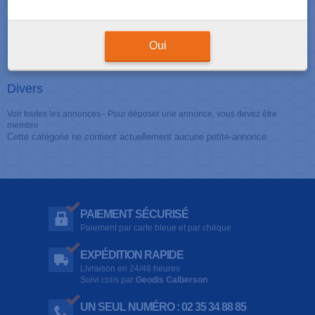
Demande d'emploi
Voir toutes les annonces
-
Pour déposer une annonce, vous devez être
membre
Oui
Cette catégorie ne contient actuellement aucune petite-annonce.
Divers
Voir toutes les annonces
-
Pour déposer une annonce, vous devez être
membre
Cette catégorie ne contient actuellement aucune petite-annonce.
PAIEMENT SÉCURISÉ
Paiement par carte bleue et par chèque
EXPÉDITION RAPIDE
Livraison en 24/48 heures
Suivi colis par
Geodis Calberson
UN SEUL NUMÉRO : 02 35 34 88 85