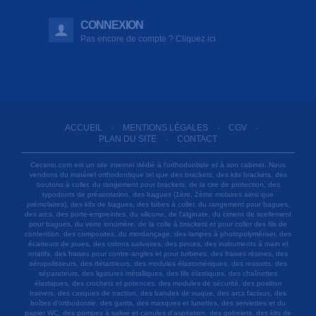
CONNEXION
Pas encore de compte ? Cliquez ici
ACCUEIL
MENTIONS LÉGALES
CGV
-
-
-
PLAN DU SITE
CONTACT
-
Cecsmo.com est un site internet dédié à l'orthodontiste et à son cabinet. Nous
vendons du matériel orthodontique tel que des brackets, des kits brackets, des
boutons à coller, du rangement pour brackets, de la cire de protection, des
typodonts de présentation, des bagues (1ère, 2ème molaires ainsi que
prémolaires), des kits de bagues, des tubes à coller, du rangement pour bagues,
des arcs, des porte-empreintes, du silicone, de l'alginate, du ciment de scellement
pour bagues, du verre ionomère, de la colle à brackets et pour coller des fils de
contention, des composites, du mordançage, des lampes à photopolymériser, des
écarteurs de joues, des cotons salivaires, des pinces, des instruments à main et
rotatifs, des fraises pour contre-angles et pour turbines, des fraises résines, des
aéropolisseurs, des détartreurs, des modules élastomériques, des ressorts, des
séparateurs, des ligatures métalliques, des fils élastiques, des chaînettes
élastiques, des crochets et potences, des modules de sécurité, des position
trainers, des casques de traction, des bandes de nuque, des arcs faciaux, des
boîtes d'orthodontie, des gants, des masques et lunettes, des serviettes et du
papier WC, des pompes à salive et canules d'aspiration, des gobelets, des kits de