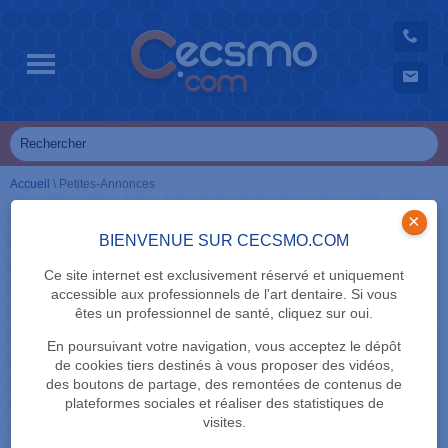
Accueil
\
Petites-Annonces
Cabinet : Vente - Association
×
BIENVENUE SUR CECSMO.COM
Voir toutes les annonces
-
Pour déposer une annonce, vous devez être
membre
Ce site internet est exclusivement réservé et uniquement
Cette catégorie ne contient actuellement aucune petite-annonce.
accessible aux professionnels de l'art dentaire. Si vous
êtes un professionnel de santé, cliquez sur oui.
Offres d'emploi
En poursuivant votre navigation, vous acceptez le dépôt
de cookies tiers destinés à vous proposer des vidéos,
Voir toutes les annonces
-
Pour déposer une annonce, vous devez être
des boutons de partage, des remontées de contenus de
membre
Cette catégorie ne contient actuellement aucune petite-annonce.
plateformes sociales et réaliser des statistiques de
visites.