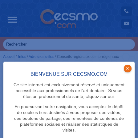
Accueil
\
Infos
\
Adresses utiles
\
Conseils régionaux et interrégionaux
×
BIENVENUE SUR CECSMO.COM
ADRESSES UTILES
Conseils régionaux et
Ce site internet est exclusivement réservé et uniquement
interrégionaux
accessible aux professionnels de l'art dentaire. Si vous
êtes un professionnel de santé, cliquez sur oui.
En poursuivant votre navigation, vous acceptez le dépôt
CONSEIL RÉGIONAL DE HAUTE-NORMANDIE
de cookies tiers destinés à vous proposer des vidéos,
des boutons de partage, des remontées de contenus de
Adresse
: 67 avenue Jacques Chastellain - 76000
plateformes sociales et réaliser des statistiques de
ROUEN
visites.
Tél
: 02 35 15 01 26