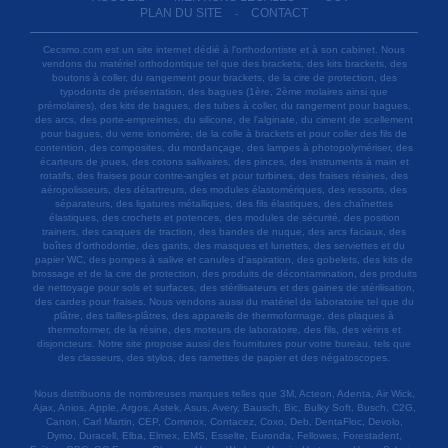
PLAN DU SITE
CONTACT
-
Cecsmo.com est un site internet dédié à l'orthodontiste et à son cabinet. Nous
vendons du matériel orthodontique tel que des brackets, des kits brackets, des
boutons à coller, du rangement pour brackets, de la cire de protection, des
typodonts de présentation, des bagues (1ère, 2ème molaires ainsi que
prémolaires), des kits de bagues, des tubes à coller, du rangement pour bagues,
des arcs, des porte-empreintes, du silicone, de l'alginate, du ciment de scellement
pour bagues, du verre ionomère, de la colle à brackets et pour coller des fils de
contention, des composites, du mordançage, des lampes à photopolymériser, des
écarteurs de joues, des cotons salivaires, des pinces, des instruments à main et
rotatifs, des fraises pour contre-angles et pour turbines, des fraises résines, des
aéropolisseurs, des détartreurs, des modules élastomériques, des ressorts, des
séparateurs, des ligatures métalliques, des fils élastiques, des chaînettes
élastiques, des crochets et potences, des modules de sécurité, des position
trainers, des casques de traction, des bandes de nuque, des arcs faciaux, des
boîtes d'orthodontie, des gants, des masques et lunettes, des serviettes et du
papier WC, des pompes à salive et canules d'aspiration, des gobelets, des kits de
brossage et de la cire de protection, des produits de décontamination, des produits
de nettoyage pour sols et surfaces, des stérilisateurs et des gaines de stérilisation,
des cardes pour fraises. Nous vendons aussi du matériel de laboratoire tel que du
plâtre, des tailles-plâtres, des appareils de thermoformage, des plaques à
thermoformer, de la résine, des moteurs de laboratoire, des fils, des vérins et
disjoncteurs. Notre site propose aussi des fournitures pour votre bureau, tels que
des classeurs, des stylos, des ramettes de papier et des négatoscopes.
Nous distribuons de nombreuses marques telles que 3M, Acteon, Adenta, Air Wick,
Ajax, Anios, Apple, Argos, Astek, Asus, Avery, Bausch, Bic, Bulky Soft, Busch, C2G,
Canon, Carl Martin, CEP, Cominox, Contacez, Coxo, Deb, DentaFloc, Devolo,
Dymo, Duracell, Elba, Elmex, EMS, Esselte, Euronda, Fellowes, Forestadent,