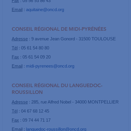
Fax
: 05 56 93 86 43
Email
:
aquitaine@oncd.org
CONSEIL RÉGIONAL DE MIDI-PYRÉNÉES
Adresse
: 9 avenue Jean Gonord - 31500 TOULOUSE
Tél
: 05 61 54 80 80
Fax
: 05 61 54 09 20
Email
:
midi-pyrenees@oncd.org
CONSEIL RÉGIONAL DU LANGUEDOC-
ROUSSILLON
Adresse
: 285, rue Alfred Nobel - 34000 MONTPELLIER
Tél
: 04 67 68 12 45
Fax
: 09 74 44 71 17
Email
:
languedoc-roussillon@oncd.org