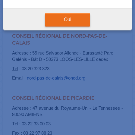
Fax
: 02 35 15 01 26
Email
:
haute-normandie@oncd.org
Oui
CONSEIL RÉGIONAL DE NORD-PAS-DE-
CALAIS
Adresse
: 55 rue Salvador Allende - Eurasanté Parc
Galénis - Bât D - 59373 LOOS-LES-LILLE cedex
Tél
: 03 20 323 323
Email
:
nord-pas-de-calais@oncd.org
CONSEIL RÉGIONAL DE PICARDIE
Adresse
: 47 avenue du Royaume-Uni - Le Tennessee -
80090 AMIENS
Tél
: 03 22 33 00 03
Fax
: 03 22 97 88 23