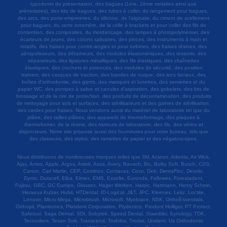
typodonts de présentation, des bagues (1ère, 2ème molaires ainsi que
prémolaires), des kits de bagues, des tubes à coller, du rangement pour bagues,
des arcs, des porte-empreintes, du silicone, de l'alginate, du ciment de scellement
pour bagues, du verre ionomère, de la colle à brackets et pour coller des fils de
contention, des composites, du mordançage, des lampes à photopolymériser, des
écarteurs de joues, des cotons salivaires, des pinces, des instruments à main et
rotatifs, des fraises pour contre-angles et pour turbines, des fraises résines, des
aéropolisseurs, des détartreurs, des modules élastomériques, des ressorts, des
séparateurs, des ligatures métalliques, des fils élastiques, des chaînettes
élastiques, des crochets et potences, des modules de sécurité, des position
trainers, des casques de traction, des bandes de nuque, des arcs faciaux, des
boîtes d'orthodontie, des gants, des masques et lunettes, des serviettes et du
papier WC, des pompes à salive et canules d'aspiration, des gobelets, des kits de
brossage et de la cire de protection, des produits de décontamination, des produits
de nettoyage pour sols et surfaces, des stérilisateurs et des gaines de stérilisation,
des cardes pour fraises. Nous vendons aussi du matériel de laboratoire tel que du
plâtre, des tailles-plâtres, des appareils de thermoformage, des plaques à
thermoformer, de la résine, des moteurs de laboratoire, des fils, des vérins et
disjoncteurs. Notre site propose aussi des fournitures pour votre bureau, tels que
des classeurs, des stylos, des ramettes de papier et des négatoscopes.
Nous distribuons de nombreuses marques telles que 3M, Acteon, Adenta, Air Wick,
Ajax, Anios, Apple, Argos, Astek, Asus, Avery, Bausch, Bic, Bulky Soft, Busch, C2G,
Canon, Carl Martin, CEP, Cominox, Contacez, Coxo, Deb, DentaFloc, Devolo,
Dymo, Duracell, Elba, Elmex, EMS, Esselte, Euronda, Fellowes, Forestadent,
Fujitsu, GBC, GC Europe, Glassex, Hager Werken, Harpic, Hartmann, Henry Schein,
Heraeus Kulzer, Hubit, HTDental, ID-Logical, J&T, JPC, Kleenex, Leitz, Loctite,
Lenovo, Micro-Mega, Microbrush, Microsoft, Myobrace, NSK, OrthoEssentials,
Orthopli, Plantronics, Plasdent Corporation, Plydentco, Prodont Holliger, PT Protect,
Safetool, Saga Dental, SDI, Sobytek, Speed Dental, Staedtler, Synology, TDK,
Tecnodent, Tesan Tork, Transcend, Toshiba, Trodat, Unident, Us Orthodontic