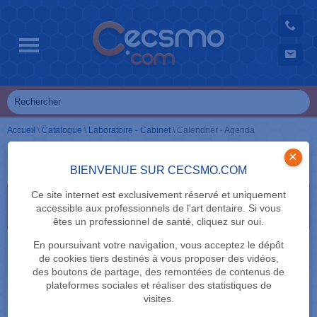
Accueil
\
Catalogue
\
Laboratoire - Cabinet
\
Calendrier - Agenda
Calendrier - Agenda
×
BIENVENUE SUR CECSMO.COM
Ce site internet est exclusivement réservé et uniquement
Sélectionnez vos critères de recherche en cliquant
accessible aux professionnels de l'art dentaire. Si vous
dessus
êtes un professionnel de santé, cliquez sur oui.
MARQUE
En poursuivant votre navigation, vous acceptez le dépôt
de cookies tiers destinés à vous proposer des vidéos,
des boutons de partage, des remontées de contenus de
plateformes sociales et réaliser des statistiques de
visites.