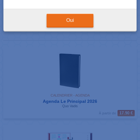
Résultats de votre recherche : 8 produits correspondants
Afficher
produits par page
Oui
CALENDRIER - AGENDA
Agenda Le Principal 2026
Quo Vadis
17.90 €
À partir de