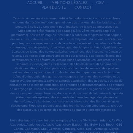
ACCUEIL
MENTIONS LÉGALES
CGV
-
-
-
PLAN DU SITE
CONTACT
-
Cecsmo.com est un site internet dédié à l'orthodontiste et à son cabinet. Nous
vendons du matériel orthodontique tel que des brackets, des kits brackets, des
boutons à coller, du rangement pour brackets, de la cire de protection, des
typodonts de présentation, des bagues (1ère, 2ème molaires ainsi que
prémolaires), des kits de bagues, des tubes à coller, du rangement pour bagues,
des arcs, des porte-empreintes, du silicone, de l'alginate, du ciment de scellement
pour bagues, du verre ionomère, de la colle à brackets et pour coller des fils de
contention, des composites, du mordançage, des lampes à photopolymériser, des
écarteurs de joues, des cotons salivaires, des pinces, des instruments à main et
rotatifs, des fraises pour contre-angles et pour turbines, des fraises résines, des
aéropolisseurs, des détartreurs, des modules élastomériques, des ressorts, des
séparateurs, des ligatures métalliques, des fils élastiques, des chaînettes
élastiques, des crochets et potences, des modules de sécurité, des position
trainers, des casques de traction, des bandes de nuque, des arcs faciaux, des
boîtes d'orthodontie, des gants, des masques et lunettes, des serviettes et du
papier WC, des pompes à salive et canules d'aspiration, des gobelets, des kits de
brossage et de la cire de protection, des produits de décontamination, des produits
de nettoyage pour sols et surfaces, des stérilisateurs et des gaines de stérilisation,
des cardes pour fraises. Nous vendons aussi du matériel de laboratoire tel que du
plâtre, des tailles-plâtres, des appareils de thermoformage, des plaques à
thermoformer, de la résine, des moteurs de laboratoire, des fils, des vérins et
disjoncteurs. Notre site propose aussi des fournitures pour votre bureau, tels que
des classeurs, des stylos, des ramettes de papier et des négatoscopes.
Nous distribuons de nombreuses marques telles que 3M, Acteon, Adenta, Air Wick,
Ajax, Anios, Apple, Argos, Astek, Asus, Avery, Bausch, Bic, Bulky Soft, Busch, C2G,
Canon, Carl Martin, CEP, Cominox, Contacez, Coxo, Deb, DentaFloc, Devolo,
Dymo, Duracell, Elba, Elmex, EMS, Esselte, Euronda, Fellowes, Forestadent,