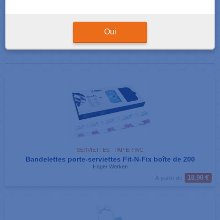
Résultats de votre recherche : 39 produits correspondants
Afficher
produits par page
Oui
Pages
1
2
3
4
»
SERVIETTES - PAPIER WC
Bandelettes porte-serviettes Fit-N-Fix boîte de 200
Hager Werken
18.90 €
À partir de