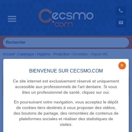
Accueil
\
Catalogue
\
Hygiène - Protection
\
Serviettes - Papier WC
Serviettes - Papier WC
×
BIENVENUE SUR CECSMO.COM
Ce site internet est exclusivement réservé et uniquement
Sélectionnez vos critères de recherche en cliquant
accessible aux professionnels de l'art dentaire. Si vous
dessus
êtes un professionnel de santé, cliquez sur oui.
MARQUE
En poursuivant votre navigation, vous acceptez le dépôt
de cookies tiers destinés à vous proposer des vidéos,
des boutons de partage, des remontées de contenus de
plateformes sociales et réaliser des statistiques de
visites.