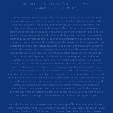
ACCUEIL
MENTIONS LÉGALES
CGV
-
-
-
PLAN DU SITE
CONTACT
-
Cecsmo.com est un site internet dédié à l'orthodontiste et à son cabinet. Nous
vendons du matériel orthodontique tel que des brackets, des kits brackets, des
boutons à coller, du rangement pour brackets, de la cire de protection, des
typodonts de présentation, des bagues (1ère, 2ème molaires ainsi que
prémolaires), des kits de bagues, des tubes à coller, du rangement pour bagues,
des arcs, des porte-empreintes, du silicone, de l'alginate, du ciment de scellement
pour bagues, du verre ionomère, de la colle à brackets et pour coller des fils de
contention, des composites, du mordançage, des lampes à photopolymériser, des
écarteurs de joues, des cotons salivaires, des pinces, des instruments à main et
rotatifs, des fraises pour contre-angles et pour turbines, des fraises résines, des
aéropolisseurs, des détartreurs, des modules élastomériques, des ressorts, des
séparateurs, des ligatures métalliques, des fils élastiques, des chaînettes
élastiques, des crochets et potences, des modules de sécurité, des position
trainers, des casques de traction, des bandes de nuque, des arcs faciaux, des
boîtes d'orthodontie, des gants, des masques et lunettes, des serviettes et du
papier WC, des pompes à salive et canules d'aspiration, des gobelets, des kits de
brossage et de la cire de protection, des produits de décontamination, des produits
de nettoyage pour sols et surfaces, des stérilisateurs et des gaines de stérilisation,
des cardes pour fraises. Nous vendons aussi du matériel de laboratoire tel que du
plâtre, des tailles-plâtres, des appareils de thermoformage, des plaques à
thermoformer, de la résine, des moteurs de laboratoire, des fils, des vérins et
disjoncteurs. Notre site propose aussi des fournitures pour votre bureau, tels que
des classeurs, des stylos, des ramettes de papier et des négatoscopes.
Nous distribuons de nombreuses marques telles que 3M, Acteon, Adenta, Air Wick,
Ajax, Anios, Apple, Argos, Astek, Asus, Avery, Bausch, Bic, Bulky Soft, Busch, C2G,
Canon, Carl Martin, CEP, Cominox, Contacez, Coxo, Deb, DentaFloc, Devolo,