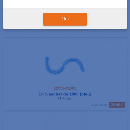
Résultats de votre recherche : 3 produits correspondants
Afficher
produits par page
Oui
SÉPARATEURS
En S sachet de 1000 (bleu)
PT Protect
22.90 €
À partir de