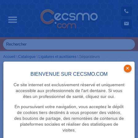
Accueil
\
Catalogue
\
Ligatures et auxiliaires
\
Séparateurs
Séparateurs
×
BIENVENUE SUR CECSMO.COM
Ce site internet est exclusivement réservé et uniquement
Sélectionnez vos critères de recherche en cliquant
accessible aux professionnels de l'art dentaire. Si vous
dessus
êtes un professionnel de santé, cliquez sur oui.
MARQUE
En poursuivant votre navigation, vous acceptez le dépôt
de cookies tiers destinés à vous proposer des vidéos,
des boutons de partage, des remontées de contenus de
plateformes sociales et réaliser des statistiques de
visites.