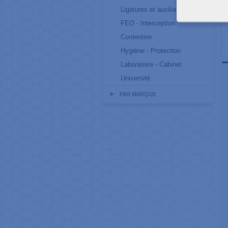
Ligatures et auxiliaires
FEO - Interception
Contention
Hygiène - Protection
Laboratoire - Cabinet
Université
PAR MARQUE