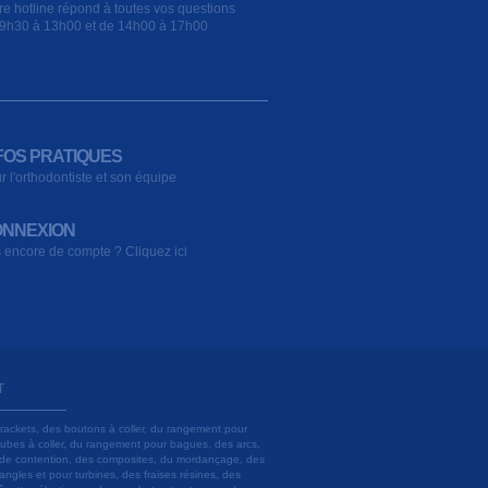
re hotline répond à toutes vos questions
9h30 à 13h00 et de 14h00 à 17h00
FOS PRATIQUES
r l'orthodontiste et son équipe
NNEXION
 encore de compte ? Cliquez ici
T
brackets, des boutons à coller, du rangement pour
 tubes à coller, du rangement pour bagues, des arcs,
ils de contention, des composites, du mordançage, des
angles et pour turbines, des fraises résines, des