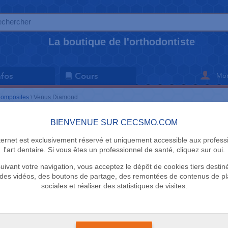
La boutique de l'orthodontiste
Mon
nfos
Cours
omposites
\
Venus Diamond
BIENVENUE SUR CECSMO.COM
COMPOSITES
nternet est exclusivement réservé et uniquement accessible aux profess
Venus Di
l'art dentaire. Si vous êtes un professionnel de santé, cliquez sur oui.
uivant votre navigation, vous acceptez le dépôt de cookies tiers destin
Kulzer
des vidéos, des boutons de partage, des remontées de contenus de p
sociales et réaliser des statistiques de visites.
+
Une utilisation facile e
Des propriétés physiq
Une esthétique convai