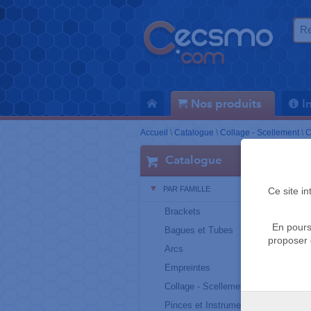
Nos produits
I
Accueil
\
Catalogue
\
Collage - Scellement
\
C
Catalogue
PAR FAMILLE
Ce site i
Brackets
En pours
Bagues et Tubes
proposer 
Arcs
Empreintes
Collage - Scellement
Pinces et Instruments