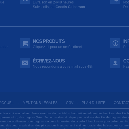
que
Livraison en 24/48 heures
Not
Suivi colis par
Geodis Calberson
De 
NOS PRODUITS
IN
ander
Cliquez ici pour un accès direct
Pou
ÉCRIVEZ-NOUS
CO
Nous répondons à votre mail sous 48h
Pas
ACCUEIL
MENTIONS LÉGALES
CGV
PLAN DU SITE
CONTAC
-
-
-
-
ontiste et à son cabinet. Nous vendons du matériel orthodontique tel que des brackets, des kits 
e présentation, des bagues (1ère, 2ème molaires ainsi que prémolaires), des kits de bagues, des
 ciment de scellement pour bagues, du verre ionomère, de la colle à brackets et pour coller des f
s, des cotons salivaires, des pinces, des instruments à main et rotatifs, des fraises pour contre-