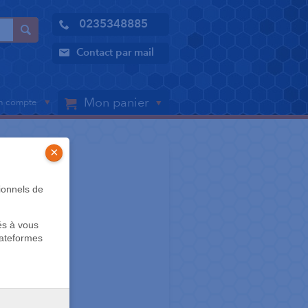
0235348885
Contact par mail
Mon panier
 compte
×
ionnels de
amond
és à vous
lateformes
t agréable
ues optimales
ncante