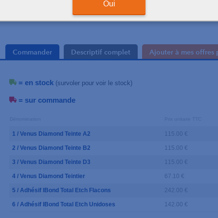
Oui
Commander
Descriptif complet
Ajouter à mes offres 
= en stock
(survoler pour voir le stock)
= sur commande
Dénomination
Prix unitaire TTC
1 / Venus Diamond Teinte A2
115.00 €
2 / Venus Diamond Teinte B2
115.00 €
3 / Venus Diamond Teinte D3
115.00 €
4 / Venus Diamond Teintier
67.10 €
5 / Adhésif IBond Total Etch Flacons
242.00 €
6 / Adhésif IBond Total Etch Unidoses
142.00 €