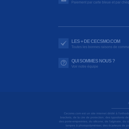
Paiement par carte bleue et par chè
LES + DE CECSMO.COM
Toutes les bonnes raisons de comm
QUI SOMMES NOUS ?
Voir notre équipe
Cecsmo.com est un site internet dédié à l'orthod
brackets, de la cire de protection, des typodonts d
des porte-empreintes, du silicone, de l'alginate, du
lampes à photopolymériser, des écarteurs de joue