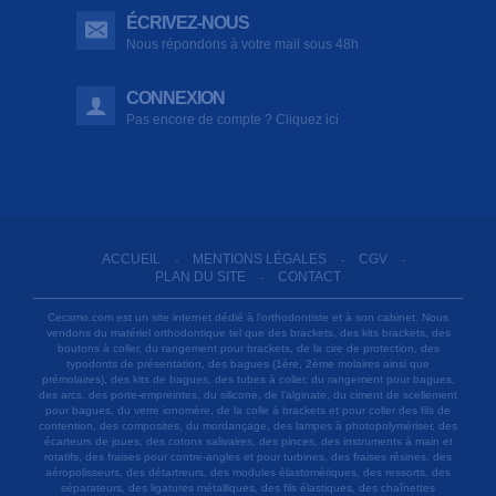
ÉCRIVEZ-NOUS
Nous répondons à votre mail sous 48h
CONNEXION
Pas encore de compte ? Cliquez ici
ACCUEIL
MENTIONS LÉGALES
CGV
-
-
-
PLAN DU SITE
CONTACT
-
Cecsmo.com est un site internet dédié à l'orthodontiste et à son cabinet. Nous
vendons du matériel orthodontique tel que des brackets, des kits brackets, des
boutons à coller, du rangement pour brackets, de la cire de protection, des
typodonts de présentation, des bagues (1ère, 2ème molaires ainsi que
prémolaires), des kits de bagues, des tubes à coller, du rangement pour bagues,
des arcs, des porte-empreintes, du silicone, de l'alginate, du ciment de scellement
pour bagues, du verre ionomère, de la colle à brackets et pour coller des fils de
contention, des composites, du mordançage, des lampes à photopolymériser, des
écarteurs de joues, des cotons salivaires, des pinces, des instruments à main et
rotatifs, des fraises pour contre-angles et pour turbines, des fraises résines, des
aéropolisseurs, des détartreurs, des modules élastomériques, des ressorts, des
séparateurs, des ligatures métalliques, des fils élastiques, des chaînettes