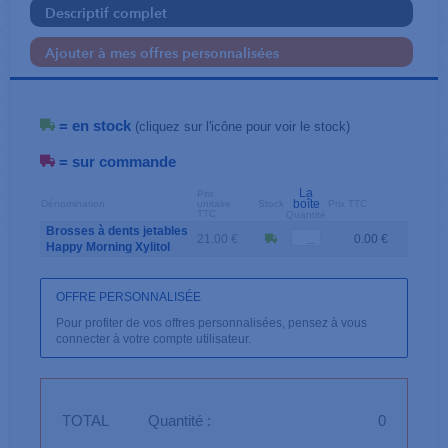
Descriptif complet
Ajouter à mes offres personnalisées
= en stock
(cliquez sur l'icône pour voir le stock)
= sur commande
La
Prix
boîte
Dénomination
unitaire
Stock
Prix TTC
TTC
Quantité
Brosses à dents jetables
21.00 €
0.00 €
Happy Morning Xylitol
OFFRE PERSONNALISÉE
Pour profiter de vos offres personnalisées, pensez à vous
connecter à votre compte utilisateur.
TOTAL
Quantité :
0