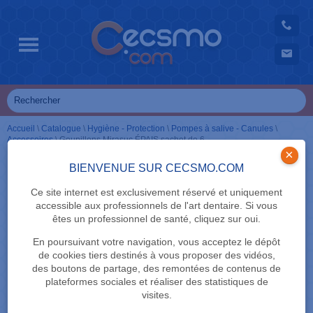
Accueil
\
Catalogue
\
Hygiène - Protection
\
Pompes à salive - Canules
\
Accessoires
\
Goupillons Mirasuc ÉPAIS sachet de 6
×
BIENVENUE SUR CECSMO.COM
Ce site internet est exclusivement réservé et uniquement
accessible aux professionnels de l'art dentaire. Si vous
êtes un professionnel de santé, cliquez sur oui.
En poursuivant votre navigation, vous acceptez le dépôt
de cookies tiers destinés à vous proposer des vidéos,
des boutons de partage, des remontées de contenus de
plateformes sociales et réaliser des statistiques de
visites.