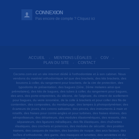
CONNEXION
Pas encore de compte ? Cliquez ici
ACCUEIL
MENTIONS LÉGALES
CGV
-
-
-
PLAN DU SITE
CONTACT
-
Cecsmo.com est un site internet dédié à l'orthodontiste et à son cabinet. Nous
vendons du matériel orthodontique tel que des brackets, des kits brackets, des
boutons à coller, du rangement pour brackets, de la cire de protection, des
typodonts de présentation, des bagues (1ère, 2ème molaires ainsi que
prémolaires), des kits de bagues, des tubes à coller, du rangement pour bagues,
des arcs, des porte-empreintes, du silicone, de l'alginate, du ciment de scellement
pour bagues, du verre ionomère, de la colle à brackets et pour coller des fils de
contention, des composites, du mordançage, des lampes à photopolymériser, des
écarteurs de joues, des cotons salivaires, des pinces, des instruments à main et
rotatifs, des fraises pour contre-angles et pour turbines, des fraises résines, des
aéropolisseurs, des détartreurs, des modules élastomériques, des ressorts, des
séparateurs, des ligatures métalliques, des fils élastiques, des chaînettes
élastiques, des crochets et potences, des modules de sécurité, des position
trainers, des casques de traction, des bandes de nuque, des arcs faciaux, des
boîtes d'orthodontie, des gants, des masques et lunettes, des serviettes et du