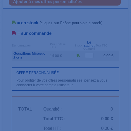
Ajouter à mes offres personnalisées
= en stock
(cliquez sur l'icône pour voir le stock)
= sur commande
Le
Prix unitaire
sachet
Dénomination
Stock
Prix TTC
TTC
Quantité
Goupillons Mirasuc
14.00 €
0.00 €
épais
OFFRE PERSONNALISÉE
Pour profiter de vos offres personnalisées, pensez à vous
connecter à votre compte utilisateur.
TOTAL
Quantité :
0
Total TTC :
0.00 €
Total HT :
0.00 €