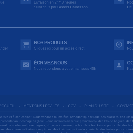
que
Livraison en 24/48 heures
Not
Suivi colis par
Geodis Calberson
De 
NOS PRODUITS
IN
ander
Cliquez ici pour un accès direct
Pou
ÉCRIVEZ-NOUS
CO
Nous répondons à votre mail sous 48h
Pas
ACCUEIL
MENTIONS LÉGALES
CGV
PLAN DU SITE
CONTAC
-
-
-
-
ontiste et à son cabinet. Nous vendons du matériel orthodontique tel que des brackets, des kits 
e présentation, des bagues (1ère, 2ème molaires ainsi que prémolaires), des kits de bagues, des
 ciment de scellement pour bagues, du verre ionomère, de la colle à brackets et pour coller des f
s, des cotons salivaires, des pinces, des instruments à main et rotatifs, des fraises pour contre-