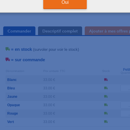
Oui
Commander
Descriptif complet
Ajouter à mes offres 
= en stock
(survoler pour voir le stock)
= sur commande
Peti
Dénomination
Prix unitaire TTC
Stock
Quanti
Blanc
33.00 €
Bleu
33.00 €
Jaune
33.00 €
Opaque
33.00 €
Rouge
33.00 €
Vert
33.00 €