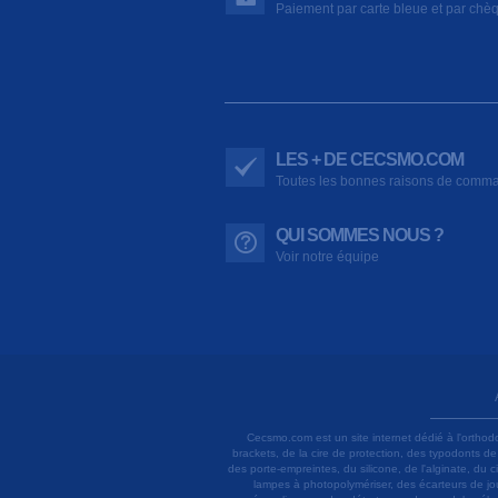
Paiement par carte bleue et par chè
LES + DE CECSMO.COM
Toutes les bonnes raisons de comm
QUI SOMMES NOUS ?
Voir notre équipe
Cecsmo.com est un site internet dédié à l'orthod
brackets, de la cire de protection, des typodonts d
des porte-empreintes, du silicone, de l'alginate, du
lampes à photopolymériser, des écarteurs de joue