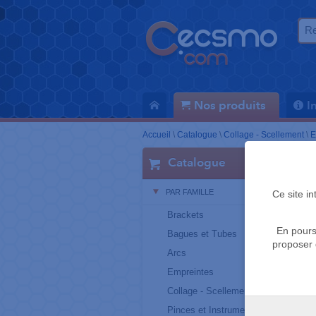
Nos produits
I
Accueil
\
Catalogue
\
Collage - Scellement
\
E
Catalogue
PAR FAMILLE
Ce site i
Brackets
En pours
Bagues et Tubes
proposer 
Arcs
Empreintes
Collage - Scellement
Pinces et Instruments