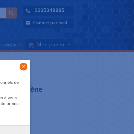
0235348885
Contact par mail
Mon panier
 compte
×
E JOUES
ionnels de
Polypropylène
és à vous
lateformes