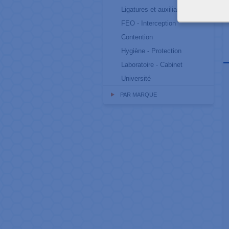
Ligatures et auxiliaires
FEO - Interception
Contention
Hygiène - Protection
Laboratoire - Cabinet
Université
PAR MARQUE