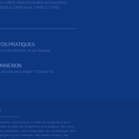
re hotline répond à toutes vos questions
9h30 à 13h00 et de 14h00 à 17h00
FOS PRATIQUES
r l'orthodontiste et son équipe
NNEXION
 encore de compte ? Cliquez ici
T
brackets, des boutons à coller, du rangement pour
 tubes à coller, du rangement pour bagues, des arcs,
ils de contention, des composites, du mordançage, des
angles et pour turbines, des fraises résines, des