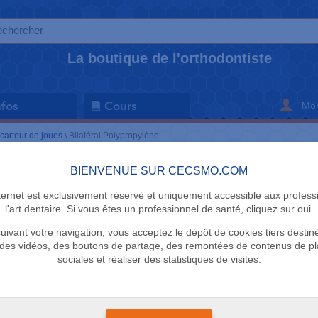
La boutique de l'orthodontiste
Mon
nfos
Cours
carteur de joues
\
Bilatéral Polypropylène
BIENVENUE SUR CECSMO.COM
ECARTEUR D
nternet est exclusivement réservé et uniquement accessible aux profess
Bilatéral 
l'art dentaire. Si vous êtes un professionnel de santé, cliquez sur oui.
uivant votre navigation, vous acceptez le dépôt de cookies tiers destin
Saga Dental
des vidéos, des boutons de partage, des remontées de contenus de p
sociales et réaliser des statistiques de visites.