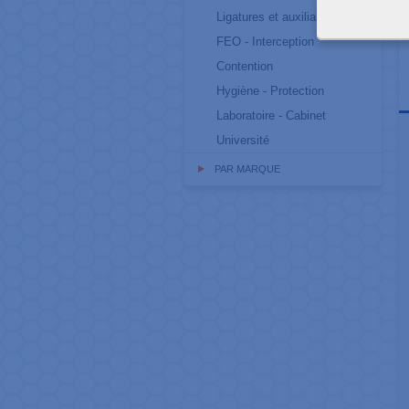
Ligatures et auxiliaires
FEO - Interception
Contention
Hygiène - Protection
Laboratoire - Cabinet
Université
PAR MARQUE