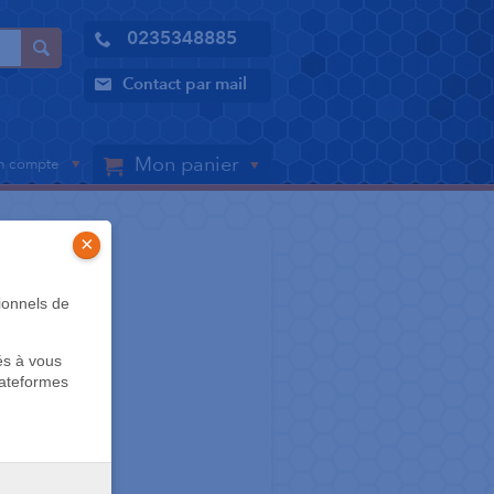
0235348885
Contact par mail
Mon panier
 compte
×
CIRE
ionnels de
rtho
és à vous
lateformes