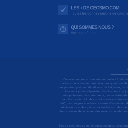
LES + DE CECSMO.COM
Toutes les bonnes raisons de comm
QUI SOMMES NOUS ?
Voir notre équipe
Cecsmo.com est un site internet dédié à l'orthod
brackets, de la cire de protection, des typodonts d
des porte-empreintes, du silicone, de l'alginate, du
lampes à photopolymériser, des écarteurs de joue
aéropolisseurs, des détartreurs, des modules élas
modules de sécurité, des position trainers, des ca
WC, des pompes à salive et canules d'aspiration, d
stérilisateurs et des gaines de stérilisation, des c
thermoformer, de la résine, des moteurs de laboratoir
Nous distribuons de nombreuses marques telles que 3