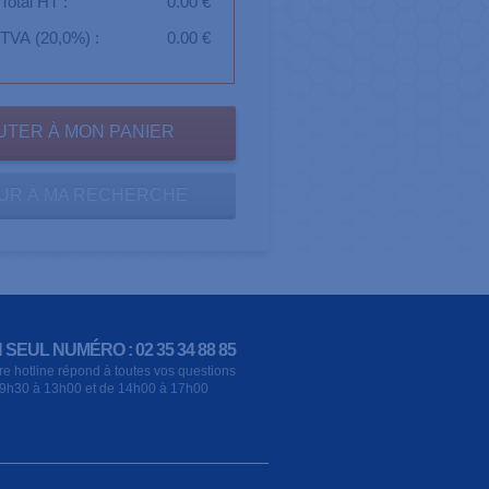
Total HT :
0.00 €
TVA (20,0%) :
0.00 €
UR À MA RECHERCHE
 SEUL NUMÉRO : 02 35 34 88 85
re hotline répond à toutes vos questions
9h30 à 13h00 et de 14h00 à 17h00