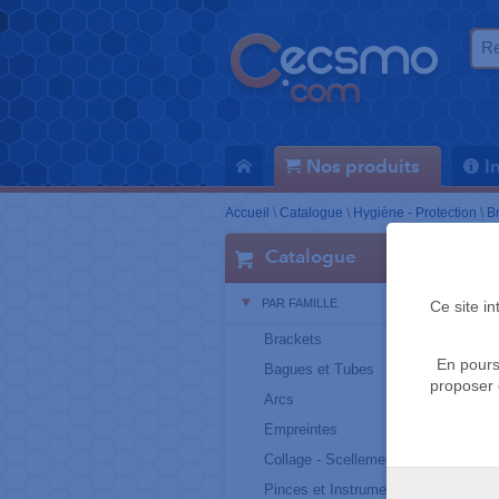
Nos produits
I
Accueil
\
Catalogue
\
Hygiène - Protection
\
B
Catalogue
PAR FAMILLE
Ce site i
Brackets
En pours
Bagues et Tubes
proposer 
Arcs
Empreintes
Collage - Scellement
Pinces et Instruments