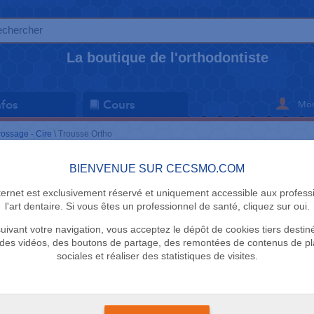
La boutique de l'orthodontiste
Mon
nfos
Cours
rossage - Cire
\
Trousse Ortho
BIENVENUE SUR CECSMO.COM
BROSSAGE - 
nternet est exclusivement réservé et uniquement accessible aux profess
Trousse O
l'art dentaire. Si vous êtes un professionnel de santé, cliquez sur oui.
uivant votre navigation, vous acceptez le dépôt de cookies tiers destin
Elmex
des vidéos, des boutons de partage, des remontées de contenus de p
sociales et réaliser des statistiques de visites.