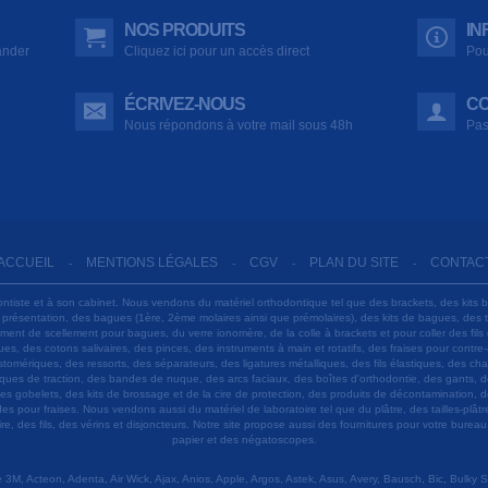
NOS PRODUITS
IN
ander
Cliquez ici pour un accès direct
Pou
ÉCRIVEZ-NOUS
CO
Nous répondons à votre mail sous 48h
Pas
ACCUEIL
MENTIONS LÉGALES
CGV
PLAN DU SITE
CONTAC
-
-
-
-
ontiste et à son cabinet. Nous vendons du matériel orthodontique tel que des brackets, des kits 
e présentation, des bagues (1ère, 2ème molaires ainsi que prémolaires), des kits de bagues, des
 ciment de scellement pour bagues, du verre ionomère, de la colle à brackets et pour coller des f
s, des cotons salivaires, des pinces, des instruments à main et rotatifs, des fraises pour contre-
tomériques, des ressorts, des séparateurs, des ligatures métalliques, des fils élastiques, des ch
sques de traction, des bandes de nuque, des arcs faciaux, des boîtes d'orthodontie, des gants, d
es gobelets, des kits de brossage et de la cire de protection, des produits de décontamination, d
ardes pour fraises. Nous vendons aussi du matériel de laboratoire tel que du plâtre, des tailles-p
e, des fils, des vérins et disjoncteurs. Notre site propose aussi des fournitures pour votre burea
papier et des négatoscopes.
M, Acteon, Adenta, Air Wick, Ajax, Anios, Apple, Argos, Astek, Asus, Avery, Bausch, Bic, Bulky