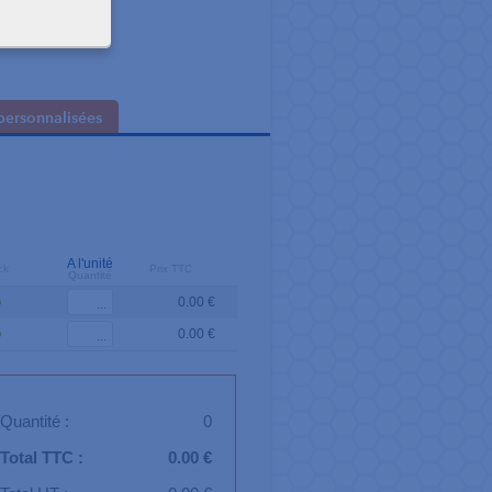
personnalisées
A l'unité
ck
Prix TTC
Quantité
0.00 €
0.00 €
Quantité :
0
Total TTC :
0.00 €