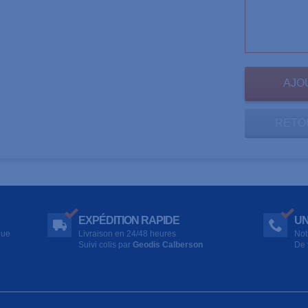
RETO
EXPÉDITION RAPIDE
UN
que
Livraison en 24/48 heures
Not
Suivi colis par
Geodis Calberson
De 