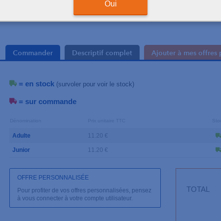
Oui
Commander
Descriptif complet
Ajouter à mes offres 
= en stock
(survoler pour voir le stock)
= sur commande
Dénomination
Prix unitaire TTC
Sto
Adulte
11.20 €
Junior
11.20 €
OFFRE PERSONNALISÉE
TOTAL
Pour profiter de vos offres personnalisées, pensez
à vous connecter à votre compte utilisateur.