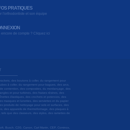
FOS PRATIQUES
r l'orthodontiste et son équipe
NNEXION
 encore de compte ? Cliquez ici
T
brackets, des boutons à coller, du rangement pour
 tubes à coller, du rangement pour bagues, des arcs,
ils de contention, des composites, du mordançage, des
angles et pour turbines, des fraises résines, des
aînettes élastiques, des crochets et potences, des
es masques et lunettes, des serviettes et du papier
es produits de nettoyage pour sols et surfaces, des
lâtres, des appareils de thermoformage, des plaques à
u, tels que des classeurs, des stylos, des ramettes de
 Soft, Busch, C2G, Canon, Carl Martin, CEP, Cominox,