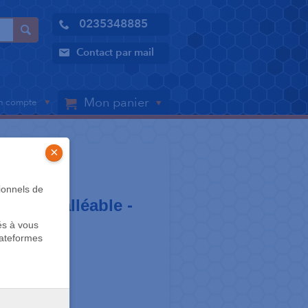
0235348885
Contact par mail
Mon panier
 compte
×
S
ionnels de
usion malléable -
és à vous
0
lateformes