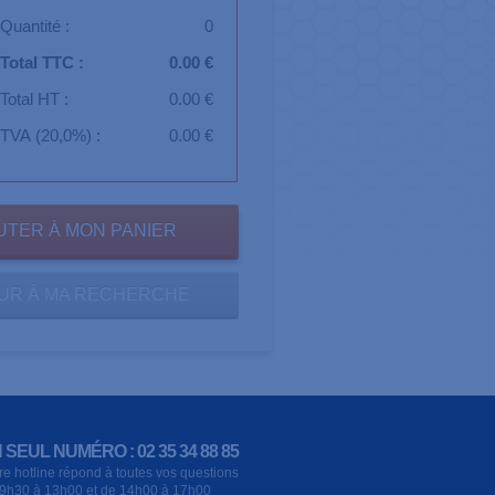
Quantité :
0
Total TTC :
0.00 €
Total HT :
0.00 €
TVA (20,0%) :
0.00 €
UR À MA RECHERCHE
 SEUL NUMÉRO : 02 35 34 88 85
re hotline répond à toutes vos questions
9h30 à 13h00 et de 14h00 à 17h00