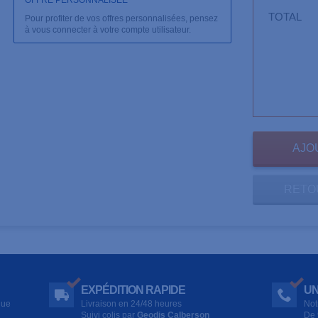
OFFRE PERSONNALISÉE
TOTAL
Pour profiter de vos offres personnalisées, pensez
à vous connecter à votre compte utilisateur.
RETO
EXPÉDITION RAPIDE
UN
que
Livraison en 24/48 heures
Not
Suivi colis par
Geodis Calberson
De 