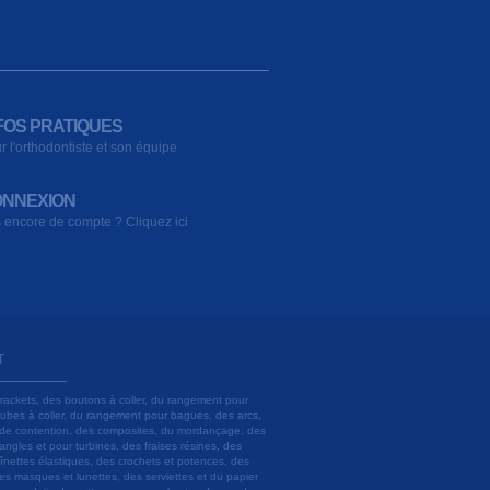
FOS PRATIQUES
r l'orthodontiste et son équipe
NNEXION
 encore de compte ? Cliquez ici
T
brackets, des boutons à coller, du rangement pour
 tubes à coller, du rangement pour bagues, des arcs,
ils de contention, des composites, du mordançage, des
angles et pour turbines, des fraises résines, des
aînettes élastiques, des crochets et potences, des
es masques et lunettes, des serviettes et du papier