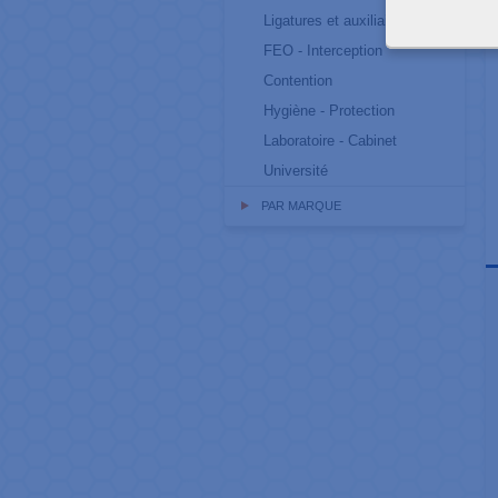
Ligatures et auxiliaires
FEO - Interception
Contention
Hygiène - Protection
Laboratoire - Cabinet
Université
PAR MARQUE