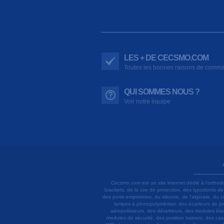
LES + DE CECSMO.COM
Toutes les bonnes raisons de comm
QUI SOMMES NOUS ?
Voir notre équipe
Cecsmo.com est un site internet dédié à l'orthod
brackets, de la cire de protection, des typodonts d
des porte-empreintes, du silicone, de l'alginate, du
lampes à photopolymériser, des écarteurs de joue
aéropolisseurs, des détartreurs, des modules élas
modules de sécurité, des position trainers, des ca