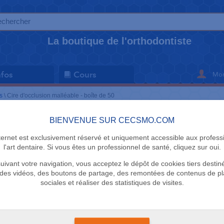
La boutique de l'orthodontiste
Mon
nfos
Cours
s
\
Cire d'occlusion malléable - boîte de 50
BIENVENUE SUR CECSMO.COM
ACCESSOIRE
nternet est exclusivement réservé et uniquement accessible aux profess
Cire d'occl
l'art dentaire. Si vous êtes un professionnel de santé, cliquez sur oui.
uivant votre navigation, vous acceptez le dépôt de cookies tiers destin
boîte de 5
des vidéos, des boutons de partage, des remontées de contenus de p
sociales et réaliser des statistiques de visites.
Cecsmo.com
48 en stock