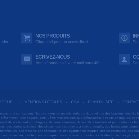
NOS PRODUITS
IN
ander
Cliquez ici pour un accès direct
Pou
ÉCRIVEZ-NOUS
CO
Nous répondons à votre mail sous 48h
Pas
ACCUEIL
MENTIONS LÉGALES
CGV
PLAN DU SITE
CONTAC
-
-
-
-
ontiste et à son cabinet. Nous vendons du matériel orthodontique tel que des brackets, des kits 
e présentation, des bagues (1ère, 2ème molaires ainsi que prémolaires), des kits de bagues, des
 ciment de scellement pour bagues, du verre ionomère, de la colle à brackets et pour coller des f
s, des cotons salivaires, des pinces, des instruments à main et rotatifs, des fraises pour contre-
tomériques, des ressorts, des séparateurs, des ligatures métalliques, des fils élastiques, des ch
sques de traction, des bandes de nuque, des arcs faciaux, des boîtes d'orthodontie, des gants, d