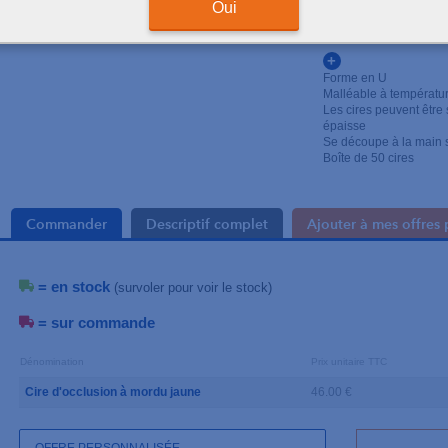
Oui
Pour prendre l'occlusi
prendre l'occlusion en 
+
Forme en U
Malléable à températu
Les cires peuvent être
épaisse
Se découpe à la main s
Boîte de 50 cires
Commander
Descriptif complet
Ajouter à mes offres 
= en stock
(survoler pour voir le stock)
= sur commande
Dénomination
Prix unitaire TTC
Cire d'occlusion à mordu jaune
46.00 €