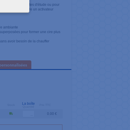
on lors des empreintes d'étude ou pour
propulsion pour faire un activateur
re ambiante
 superposées pour former une cire plus
ans avoir besoin de la chauffer
personnalisées
La boîte
Stock
Prix TTC
Quantité
0.00 €