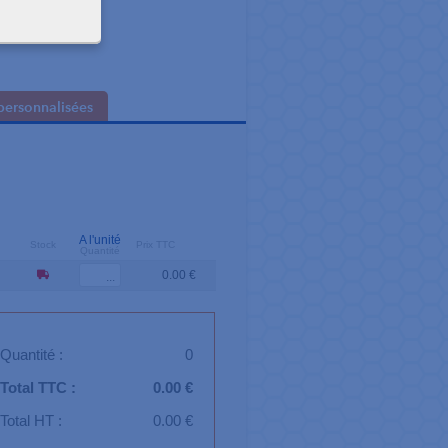
erie incluse
personnalisées
A l'unité
Stock
Prix TTC
Quantité
0.00 €
Quantité :
0
Total TTC :
0.00 €
Total HT :
0.00 €