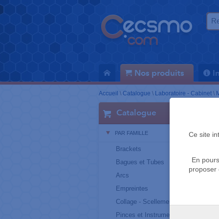
Nos produits
I
Accueil
\
Catalogue
\
Laboratoire - Cabinet
\
M
Catalogue
PAR FAMILLE
Ce site i
Brackets
En pours
Bagues et Tubes
proposer 
Arcs
Empreintes
Collage - Scellement
Pinces et Instruments