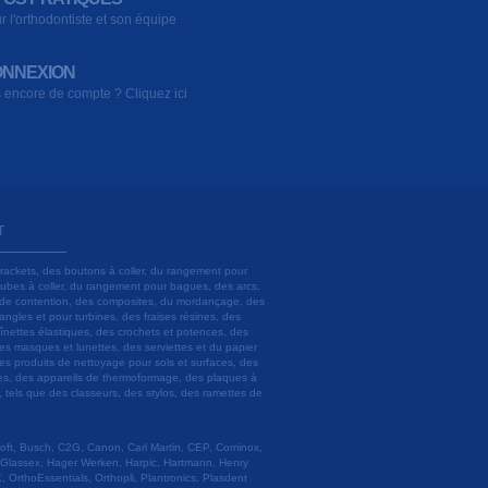
r l'orthodontiste et son équipe
NNEXION
 encore de compte ? Cliquez ici
T
brackets, des boutons à coller, du rangement pour
 tubes à coller, du rangement pour bagues, des arcs,
ils de contention, des composites, du mordançage, des
angles et pour turbines, des fraises résines, des
aînettes élastiques, des crochets et potences, des
es masques et lunettes, des serviettes et du papier
es produits de nettoyage pour sols et surfaces, des
lâtres, des appareils de thermoformage, des plaques à
u, tels que des classeurs, des stylos, des ramettes de
 Soft, Busch, C2G, Canon, Carl Martin, CEP, Cominox,
 Glassex, Hager Werken, Harpic, Hartmann, Henry
 OrthoEssentials, Orthopli, Plantronics, Plasdent