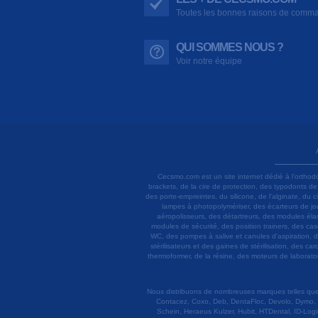
Toutes les bonnes raisons de comm
QUI SOMMES NOUS ?
Voir notre équipe
Cecsmo.com est un site internet dédié à l'orthod
brackets, de la cire de protection, des typodonts d
des porte-empreintes, du silicone, de l'alginate, du
lampes à photopolymériser, des écarteurs de joue
aéropolisseurs, des détartreurs, des modules élas
modules de sécurité, des position trainers, des ca
WC, des pompes à salive et canules d'aspiration, d
stérilisateurs et des gaines de stérilisation, des c
thermoformer, de la résine, des moteurs de laboratoir
Nous distribuons de nombreuses marques telles que 3
Contacez, Coxo, Deb, DentaFloc, Devolo, Dymo, 
Schein, Heraeus Kulzer, Hubit, HTDental, ID-Logi