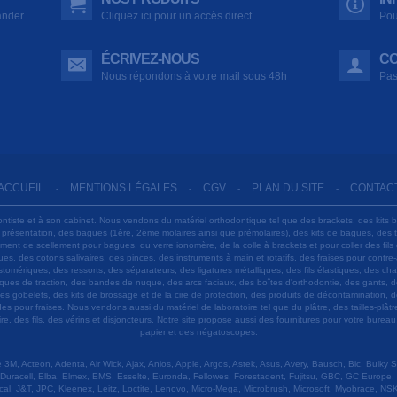
ander
Cliquez ici pour un accès direct
Pou
ÉCRIVEZ-NOUS
CO
Nous répondons à votre mail sous 48h
Pas
ACCUEIL
MENTIONS LÉGALES
CGV
PLAN DU SITE
CONTAC
-
-
-
-
ontiste et à son cabinet. Nous vendons du matériel orthodontique tel que des brackets, des kits 
e présentation, des bagues (1ère, 2ème molaires ainsi que prémolaires), des kits de bagues, des
 ciment de scellement pour bagues, du verre ionomère, de la colle à brackets et pour coller des f
s, des cotons salivaires, des pinces, des instruments à main et rotatifs, des fraises pour contre-
tomériques, des ressorts, des séparateurs, des ligatures métalliques, des fils élastiques, des ch
sques de traction, des bandes de nuque, des arcs faciaux, des boîtes d'orthodontie, des gants, d
es gobelets, des kits de brossage et de la cire de protection, des produits de décontamination, d
ardes pour fraises. Nous vendons aussi du matériel de laboratoire tel que du plâtre, des tailles-p
e, des fils, des vérins et disjoncteurs. Notre site propose aussi des fournitures pour votre burea
papier et des négatoscopes.
M, Acteon, Adenta, Air Wick, Ajax, Anios, Apple, Argos, Astek, Asus, Avery, Bausch, Bic, Bulky
Duracell, Elba, Elmex, EMS, Esselte, Euronda, Fellowes, Forestadent, Fujitsu, GBC, GC Europe,
cal, J&T, JPC, Kleenex, Leitz, Loctite, Lenovo, Micro-Mega, Microbrush, Microsoft, Myobrace, NSK,