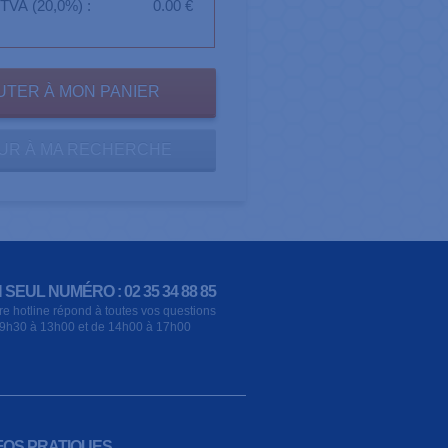
TVA (20,0%) :
0.00 €
UR À MA RECHERCHE
 SEUL NUMÉRO : 02 35 34 88 85
re hotline répond à toutes vos questions
9h30 à 13h00 et de 14h00 à 17h00
FOS PRATIQUES