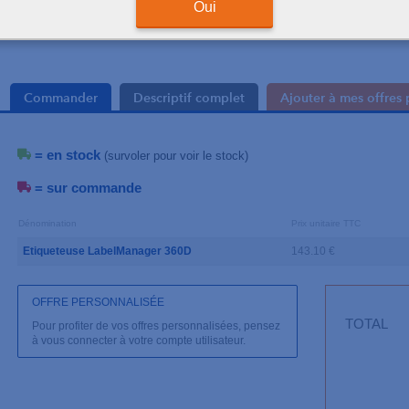
Clavier Azerty
Oui
Rechargeable avec batt
Commander
Descriptif complet
Ajouter à mes offres 
= en stock
(survoler pour voir le stock)
= sur commande
Dénomination
Prix unitaire TTC
Etiqueteuse LabelManager 360D
143.10 €
OFFRE PERSONNALISÉE
TOTAL
Pour profiter de vos offres personnalisées, pensez
à vous connecter à votre compte utilisateur.