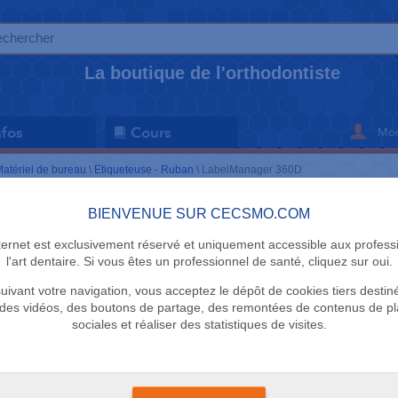
La boutique de l'orthodontiste
Mon
nfos
Cours
atériel de bureau
\
Etiqueteuse - Ruban
\
LabelManager 360D
BIENVENUE SUR CECSMO.COM
ETIQUETEUSE
nternet est exclusivement réservé et uniquement accessible aux profess
LabelMana
l'art dentaire. Si vous êtes un professionnel de santé, cliquez sur oui.
uivant votre navigation, vous acceptez le dépôt de cookies tiers destin
Dymo
des vidéos, des boutons de partage, des remontées de contenus de p
sociales et réaliser des statistiques de visites.
Délai 1 semaine
+
Grand écran