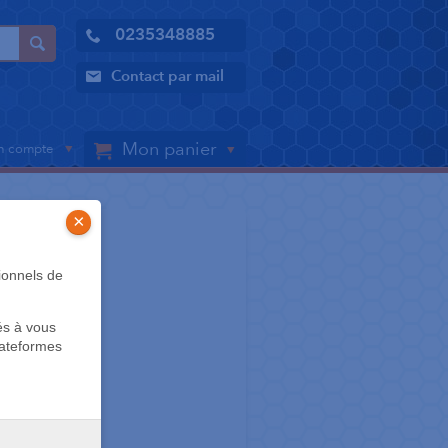
0235348885
Contact par mail
Mon panier
 compte
×
 - RUBAN
ionnels de
ger 360D
és à vous
lateformes