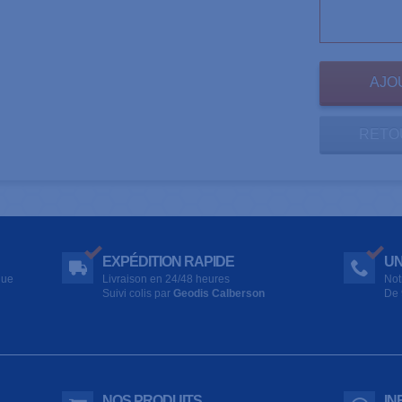
RETO
EXPÉDITION RAPIDE
UN
que
Livraison en 24/48 heures
Not
Suivi colis par
Geodis Calberson
De 
NOS PRODUITS
IN