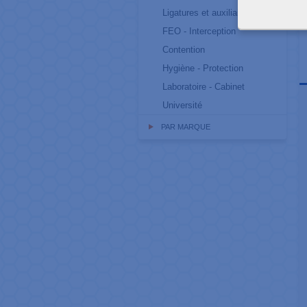
Ligatures et auxiliaires
FEO - Interception
Contention
Hygiène - Protection
Laboratoire - Cabinet
Université
PAR MARQUE