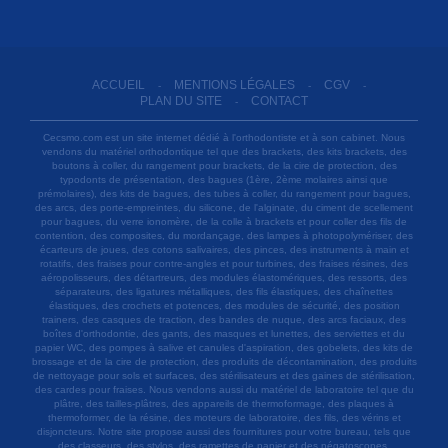
ACCUEIL
MENTIONS LÉGALES
CGV
-
-
-
PLAN DU SITE
CONTACT
-
Cecsmo.com est un site internet dédié à l'orthodontiste et à son cabinet. Nous
vendons du matériel orthodontique tel que des brackets, des kits brackets, des
boutons à coller, du rangement pour brackets, de la cire de protection, des
typodonts de présentation, des bagues (1ère, 2ème molaires ainsi que
prémolaires), des kits de bagues, des tubes à coller, du rangement pour bagues,
des arcs, des porte-empreintes, du silicone, de l'alginate, du ciment de scellement
pour bagues, du verre ionomère, de la colle à brackets et pour coller des fils de
contention, des composites, du mordançage, des lampes à photopolymériser, des
écarteurs de joues, des cotons salivaires, des pinces, des instruments à main et
rotatifs, des fraises pour contre-angles et pour turbines, des fraises résines, des
aéropolisseurs, des détartreurs, des modules élastomériques, des ressorts, des
séparateurs, des ligatures métalliques, des fils élastiques, des chaînettes
élastiques, des crochets et potences, des modules de sécurité, des position
trainers, des casques de traction, des bandes de nuque, des arcs faciaux, des
boîtes d'orthodontie, des gants, des masques et lunettes, des serviettes et du
papier WC, des pompes à salive et canules d'aspiration, des gobelets, des kits de
brossage et de la cire de protection, des produits de décontamination, des produits
de nettoyage pour sols et surfaces, des stérilisateurs et des gaines de stérilisation,
des cardes pour fraises. Nous vendons aussi du matériel de laboratoire tel que du
plâtre, des tailles-plâtres, des appareils de thermoformage, des plaques à
thermoformer, de la résine, des moteurs de laboratoire, des fils, des vérins et
disjoncteurs. Notre site propose aussi des fournitures pour votre bureau, tels que
des classeurs, des stylos, des ramettes de papier et des négatoscopes.