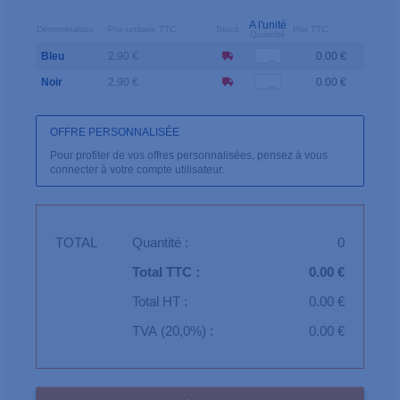
A l'unité
Dénomination
Prix unitaire TTC
Stock
Prix TTC
Quantité
Bleu
2.90 €
0.00 €
Noir
2.90 €
0.00 €
OFFRE PERSONNALISÉE
Pour profiter de vos offres personnalisées, pensez à vous
connecter à votre compte utilisateur.
TOTAL
Quantité :
0
Total TTC :
0.00 €
Total HT :
0.00 €
TVA (20,0%) :
0.00 €