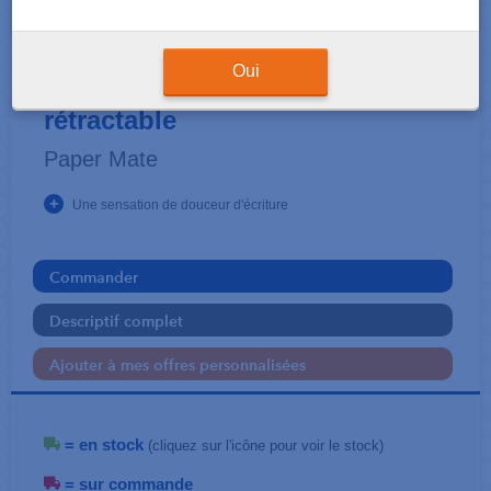
ECRITURE-RÈGLE-CORRECTION
Stylos bille Flexgripe Elite
Oui
rétractable
Paper Mate
+
Une sensation de douceur d'écriture
Commander
Descriptif complet
Ajouter à mes offres personnalisées
= en stock
(cliquez sur l'icône pour voir le stock)
= sur commande