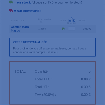
= en stock
(cliquez sur l'icône pour voir le stock)
= sur commande
A
Prix unitaire
l'unité
Dénomination
Stock
Prix TTC
TTC
Quantité
Gomme Mars
1.50 €
0.00 €
Plastic
OFFRE PERSONNALISÉE
Pour profiter de vos offres personnalisées, pensez à vous
connecter à votre compte utilisateur.
TOTAL
Quantité :
0
Total TTC :
0.00 €
Total HT :
0.00 €
TVA (20,0%) :
0.00 €