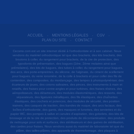
ACCUEIL
MENTIONS LÉGALES
CGV
-
-
-
PLAN DU SITE
CONTACT
-
Cecsmo.com est un site internet dédié à l'orthodontiste et à son cabinet. Nous
vendons du matériel orthodontique tel que des brackets, des kits brackets, des
boutons à coller, du rangement pour brackets, de la cire de protection, des
typodonts de présentation, des bagues (1ère, 2ème molaires ainsi que
prémolaires), des kits de bagues, des tubes à coller, du rangement pour bagues,
des arcs, des porte-empreintes, du silicone, de l'alginate, du ciment de scellement
pour bagues, du verre ionomère, de la colle à brackets et pour coller des fils de
contention, des composites, du mordançage, des lampes à photopolymériser, des
écarteurs de joues, des cotons salivaires, des pinces, des instruments à main et
rotatifs, des fraises pour contre-angles et pour turbines, des fraises résines, des
aéropolisseurs, des détartreurs, des modules élastomériques, des ressorts, des
séparateurs, des ligatures métalliques, des fils élastiques, des chaînettes
élastiques, des crochets et potences, des modules de sécurité, des position
trainers, des casques de traction, des bandes de nuque, des arcs faciaux, des
boîtes d'orthodontie, des gants, des masques et lunettes, des serviettes et du
papier WC, des pompes à salive et canules d'aspiration, des gobelets, des kits de
brossage et de la cire de protection, des produits de décontamination, des produits
de nettoyage pour sols et surfaces, des stérilisateurs et des gaines de stérilisation,
des cardes pour fraises. Nous vendons aussi du matériel de laboratoire tel que du
plâtre, des tailles-plâtres, des appareils de thermoformage, des plaques à