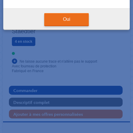
ECRITURE-RÈGLE-CORRECTION
Gomme Mars Plastic
Oui
Staedtler
4 en stock
+
Ne laisse aucune trace et n'altère pas le support
Avec fourreau de protection
Fabriqué en France
Commander
Descriptif complet
Ajouter à mes offres personnalisées