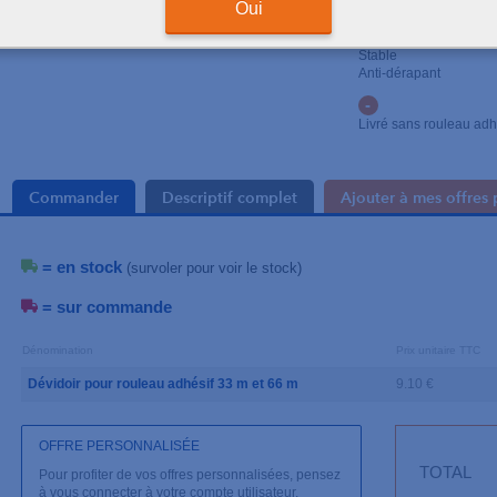
Oui
+
Pour rouleau de 33 et 
Stable
Anti-dérapant
-
Livré sans rouleau adh
Commander
Descriptif complet
Ajouter à mes offres 
= en stock
(survoler pour voir le stock)
= sur commande
Dénomination
Prix unitaire TTC
Dévidoir pour rouleau adhésif 33 m et 66 m
9.10 €
OFFRE PERSONNALISÉE
TOTAL
Pour profiter de vos offres personnalisées, pensez
à vous connecter à votre compte utilisateur.