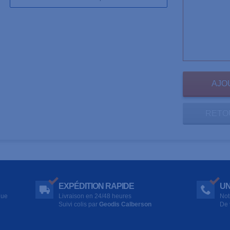
RETO
EXPÉDITION RAPIDE
UN
que
Livraison en 24/48 heures
Not
Suivi colis par
Geodis Calberson
De 