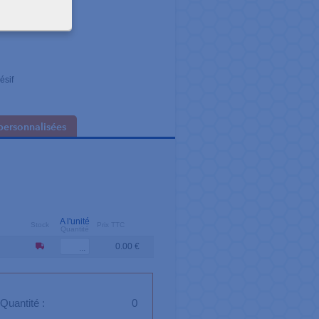
66 mètres
ésif
personnalisées
A l'unité
Stock
Prix TTC
Quantité
0.00 €
Quantité :
0