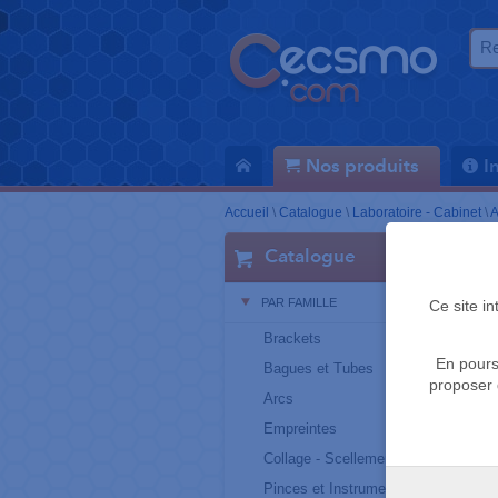
Nos produits
I
Accueil
\
Catalogue
\
Laboratoire - Cabinet
\
A
Catalogue
PAR FAMILLE
Ce site i
Brackets
En pours
Bagues et Tubes
proposer 
Arcs
Empreintes
Collage - Scellement
Pinces et Instruments