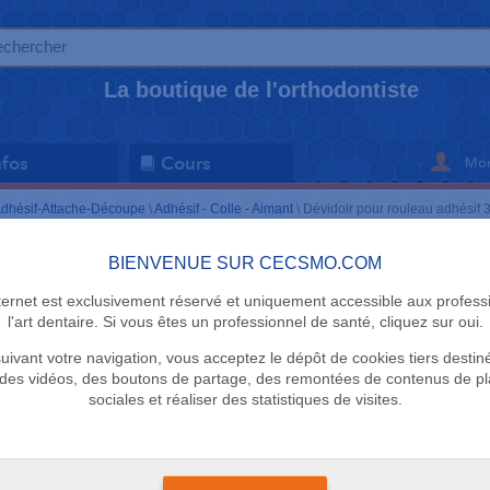
La boutique de l'orthodontiste
Mon
nfos
Cours
dhésif-Attache-Découpe
\
Adhésif - Colle - Aimant
\
Dévidoir pour rouleau adhésif 
BIENVENUE SUR CECSMO.COM
ADHÉSIF - CO
nternet est exclusivement réservé et uniquement accessible aux profess
Dévidoir p
l'art dentaire. Si vous êtes un professionnel de santé, cliquez sur oui.
uivant votre navigation, vous acceptez le dépôt de cookies tiers destin
adhésif 33
des vidéos, des boutons de partage, des remontées de contenus de p
sociales et réaliser des statistiques de visites.
5 étoiles
Délai 1 semaine