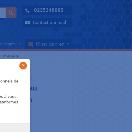
0235348885
Contact par mail
Mon panier
 compte
33 m et 66 m
×
LLE - AIMANT
ionnels de
our rouleau
és à vous
 m et 66 m
lateformes