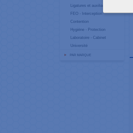
Ligatures et auxiliaires
FEO - Interception
Contention
Hygiène - Protection
Laboratoire - Cabinet
Université
PAR MARQUE