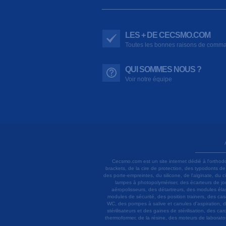
LES + DE CECSMO.COM
Toutes les bonnes raisons de comm
QUI SOMMES NOUS ?
Voir notre équipe
Cecsmo.com est un site internet dédié à l'orthod
brackets, de la cire de protection, des typodonts d
des porte-empreintes, du silicone, de l'alginate, du
lampes à photopolymériser, des écarteurs de joue
aéropolisseurs, des détartreurs, des modules élas
modules de sécurité, des position trainers, des ca
WC, des pompes à salive et canules d'aspiration, d
stérilisateurs et des gaines de stérilisation, des c
thermoformer, de la résine, des moteurs de laboratoir