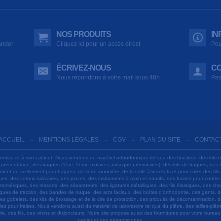
NOS PRODUITS
IN
ander
Cliquez ici pour un accès direct
Pou
ÉCRIVEZ-NOUS
CO
Nous répondons à votre mail sous 48h
Pas
ACCUEIL
MENTIONS LÉGALES
CGV
PLAN DU SITE
CONTAC
-
-
-
-
ontiste et à son cabinet. Nous vendons du matériel orthodontique tel que des brackets, des kits 
e présentation, des bagues (1ère, 2ème molaires ainsi que prémolaires), des kits de bagues, des
 ciment de scellement pour bagues, du verre ionomère, de la colle à brackets et pour coller des f
s, des cotons salivaires, des pinces, des instruments à main et rotatifs, des fraises pour contre-
tomériques, des ressorts, des séparateurs, des ligatures métalliques, des fils élastiques, des ch
sques de traction, des bandes de nuque, des arcs faciaux, des boîtes d'orthodontie, des gants, d
es gobelets, des kits de brossage et de la cire de protection, des produits de décontamination, d
ardes pour fraises. Nous vendons aussi du matériel de laboratoire tel que du plâtre, des tailles-p
e, des fils, des vérins et disjoncteurs. Notre site propose aussi des fournitures pour votre burea
papier et des négatoscopes.