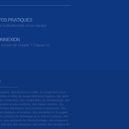
FOS PRATIQUES
r l'orthodontiste et son équipe
NNEXION
 encore de compte ? Cliquez ici
T
brackets, des boutons à coller, du rangement pour
 tubes à coller, du rangement pour bagues, des arcs,
ils de contention, des composites, du mordançage, des
angles et pour turbines, des fraises résines, des
aînettes élastiques, des crochets et potences, des
es masques et lunettes, des serviettes et du papier
es produits de nettoyage pour sols et surfaces, des
lâtres, des appareils de thermoformage, des plaques à
u, tels que des classeurs, des stylos, des ramettes de