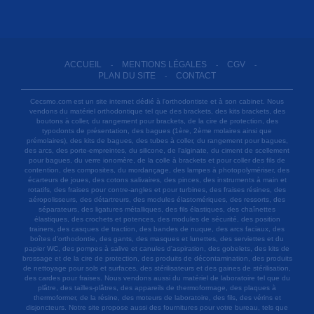
ACCUEIL
MENTIONS LÉGALES
CGV
-
-
-
PLAN DU SITE
CONTACT
-
Cecsmo.com est un site internet dédié à l'orthodontiste et à son cabinet. Nous
vendons du matériel orthodontique tel que des brackets, des kits brackets, des
boutons à coller, du rangement pour brackets, de la cire de protection, des
typodonts de présentation, des bagues (1ère, 2ème molaires ainsi que
prémolaires), des kits de bagues, des tubes à coller, du rangement pour bagues,
des arcs, des porte-empreintes, du silicone, de l'alginate, du ciment de scellement
pour bagues, du verre ionomère, de la colle à brackets et pour coller des fils de
contention, des composites, du mordançage, des lampes à photopolymériser, des
écarteurs de joues, des cotons salivaires, des pinces, des instruments à main et
rotatifs, des fraises pour contre-angles et pour turbines, des fraises résines, des
aéropolisseurs, des détartreurs, des modules élastomériques, des ressorts, des
séparateurs, des ligatures métalliques, des fils élastiques, des chaînettes
élastiques, des crochets et potences, des modules de sécurité, des position
trainers, des casques de traction, des bandes de nuque, des arcs faciaux, des
boîtes d'orthodontie, des gants, des masques et lunettes, des serviettes et du
papier WC, des pompes à salive et canules d'aspiration, des gobelets, des kits de
brossage et de la cire de protection, des produits de décontamination, des produits
de nettoyage pour sols et surfaces, des stérilisateurs et des gaines de stérilisation,
des cardes pour fraises. Nous vendons aussi du matériel de laboratoire tel que du
plâtre, des tailles-plâtres, des appareils de thermoformage, des plaques à
thermoformer, de la résine, des moteurs de laboratoire, des fils, des vérins et
disjoncteurs. Notre site propose aussi des fournitures pour votre bureau, tels que