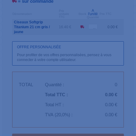
= sur commande
A
Prix
l'unité
Dénomination
unitaire
Stock
Prix TTC
TTC
Quantité
Ciseaux Softgrip
Titanium 21 cm gris /
16.40 €
0.00 €
jaune
OFFRE PERSONNALISÉE
Pour profiter de vos offres personnalisées, pensez à vous
connecter à votre compte utilisateur.
TOTAL
Quantité :
0
Total TTC :
0.00 €
Total HT :
0.00 €
TVA (20,0%) :
0.00 €