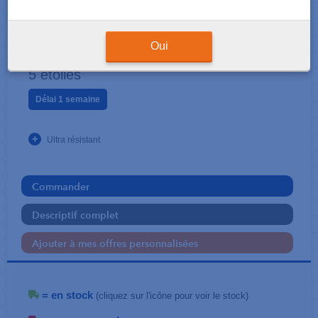
DÉCOUPE
Ciseaux Softgrip 21 cm
Oui
5 étoiles
Délai 1 semaine
+
Ultra résistant
Commander
Descriptif complet
Ajouter à mes offres personnalisées
= en stock
(cliquez sur l'icône pour voir le stock)