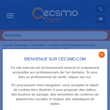
Accueil
\
Catalogue
\
Laboratoire - Cabinet
\
Adhésif-Attache-Découpe
\
Attache - Perforation
\
Agrafeuses Wow 24/6 - 26/6
×
BIENVENUE SUR CECSMO.COM
Ce site internet est exclusivement réservé et uniquement
accessible aux professionnels de l'art dentaire. Si vous
êtes un professionnel de santé, cliquez sur oui.
En poursuivant votre navigation, vous acceptez le dépôt
de cookies tiers destinés à vous proposer des vidéos,
des boutons de partage, des remontées de contenus de
plateformes sociales et réaliser des statistiques de
visites.