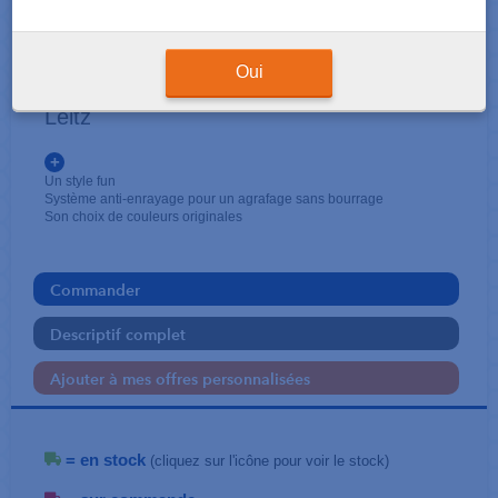
ATTACHE - PERFORATION
Agrafeuses Wow 24/6 - 26/6
Oui
Leitz
+
Un style fun
Système anti-enrayage pour un agrafage sans bourrage
Son choix de couleurs originales
Commander
Descriptif complet
Ajouter à mes offres personnalisées
= en stock
(cliquez sur l'icône pour voir le stock)