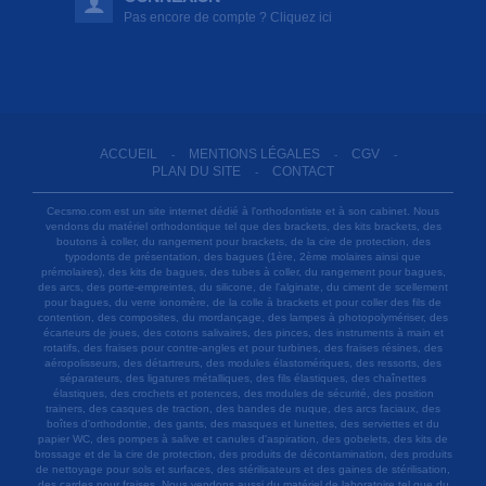
Pas encore de compte ? Cliquez ici
ACCUEIL
MENTIONS LÉGALES
CGV
-
-
-
PLAN DU SITE
CONTACT
-
Cecsmo.com est un site internet dédié à l'orthodontiste et à son cabinet. Nous
vendons du matériel orthodontique tel que des brackets, des kits brackets, des
boutons à coller, du rangement pour brackets, de la cire de protection, des
typodonts de présentation, des bagues (1ère, 2ème molaires ainsi que
prémolaires), des kits de bagues, des tubes à coller, du rangement pour bagues,
des arcs, des porte-empreintes, du silicone, de l'alginate, du ciment de scellement
pour bagues, du verre ionomère, de la colle à brackets et pour coller des fils de
contention, des composites, du mordançage, des lampes à photopolymériser, des
écarteurs de joues, des cotons salivaires, des pinces, des instruments à main et
rotatifs, des fraises pour contre-angles et pour turbines, des fraises résines, des
aéropolisseurs, des détartreurs, des modules élastomériques, des ressorts, des
séparateurs, des ligatures métalliques, des fils élastiques, des chaînettes
élastiques, des crochets et potences, des modules de sécurité, des position
trainers, des casques de traction, des bandes de nuque, des arcs faciaux, des
boîtes d'orthodontie, des gants, des masques et lunettes, des serviettes et du
papier WC, des pompes à salive et canules d'aspiration, des gobelets, des kits de
brossage et de la cire de protection, des produits de décontamination, des produits
de nettoyage pour sols et surfaces, des stérilisateurs et des gaines de stérilisation,
des cardes pour fraises. Nous vendons aussi du matériel de laboratoire tel que du