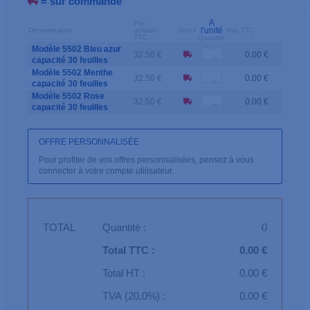
= sur commande
A
Prix
l'unité
Dénomination
unitaire
Stock
Prix TTC
TTC
Quantité
Modèle 5502 Bleu azur
32.50 €
0.00 €
capacité 30 feuilles
Modèle 5502 Menthe
32.50 €
0.00 €
capacité 30 feuilles
Modèle 5502 Rose
32.50 €
0.00 €
capacité 30 feuilles
OFFRE PERSONNALISÉE
Pour profiter de vos offres personnalisées, pensez à vous
connecter à votre compte utilisateur.
TOTAL
Quantité :
0
Total TTC :
0.00 €
Total HT :
0.00 €
TVA (20,0%) :
0.00 €