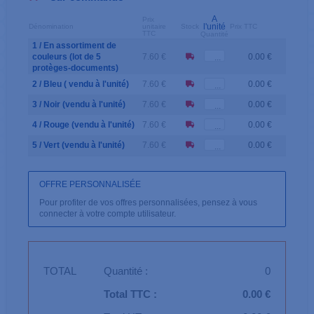
A
Prix
l'unité
Dénomination
unitaire
Stock
Prix TTC
TTC
Quantité
1 / En assortiment de
couleurs (lot de 5
7.60 €
0.00 €
protèges-documents)
2 / Bleu ( vendu à l'unité)
7.60 €
0.00 €
3 / Noir (vendu à l'unité)
7.60 €
0.00 €
4 / Rouge (vendu à l'unité)
7.60 €
0.00 €
5 / Vert (vendu à l'unité)
7.60 €
0.00 €
OFFRE PERSONNALISÉE
Pour profiter de vos offres personnalisées, pensez à vous
connecter à votre compte utilisateur.
TOTAL
Quantité :
0
Total TTC :
0.00 €