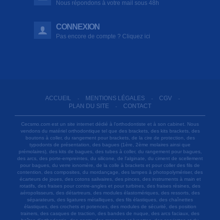
Nous répondons à votre mail sous 48h
CONNEXION
Pas encore de compte ? Cliquez ici
ACCUEIL
MENTIONS LÉGALES
CGV
-
-
-
PLAN DU SITE
CONTACT
-
Cecsmo.com est un site internet dédié à l'orthodontiste et à son cabinet. Nous
vendons du matériel orthodontique tel que des brackets, des kits brackets, des
boutons à coller, du rangement pour brackets, de la cire de protection, des
typodonts de présentation, des bagues (1ère, 2ème molaires ainsi que
prémolaires), des kits de bagues, des tubes à coller, du rangement pour bagues,
des arcs, des porte-empreintes, du silicone, de l'alginate, du ciment de scellement
pour bagues, du verre ionomère, de la colle à brackets et pour coller des fils de
contention, des composites, du mordançage, des lampes à photopolymériser, des
écarteurs de joues, des cotons salivaires, des pinces, des instruments à main et
rotatifs, des fraises pour contre-angles et pour turbines, des fraises résines, des
aéropolisseurs, des détartreurs, des modules élastomériques, des ressorts, des
séparateurs, des ligatures métalliques, des fils élastiques, des chaînettes
élastiques, des crochets et potences, des modules de sécurité, des position
trainers, des casques de traction, des bandes de nuque, des arcs faciaux, des