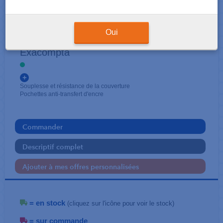
CLASSEMENT - ARCHIVAGE
Protège-Documents
Oui
Exacompta
+
Souplesse et résistance de la couverture
Pochettes anti-transfert d'encre
Commander
Descriptif complet
Ajouter à mes offres personnalisées
= en stock
(cliquez sur l'icône pour voir le stock)
= sur commande