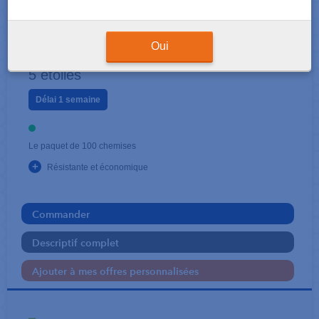
CLASSEMENT - ARCHIVAGE
Chemises paquet de 100
Oui
5 étoiles
Délai 1 semaine
Le paquet de 100 chemises
+
Résistante et économique
Commander
Descriptif complet
Ajouter à mes offres personnalisées