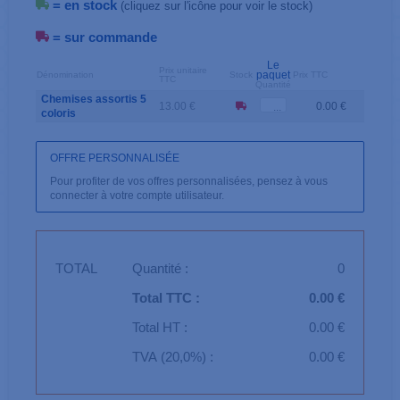
= en stock
(cliquez sur l'icône pour voir le stock)
= sur commande
Le
Prix unitaire
paquet
Dénomination
Stock
Prix TTC
TTC
Quantité
Chemises assortis 5
13.00 €
0.00 €
coloris
OFFRE PERSONNALISÉE
Pour profiter de vos offres personnalisées, pensez à vous
connecter à votre compte utilisateur.
TOTAL
Quantité :
0
Total TTC :
0.00 €
Total HT :
0.00 €
TVA (20,0%) :
0.00 €