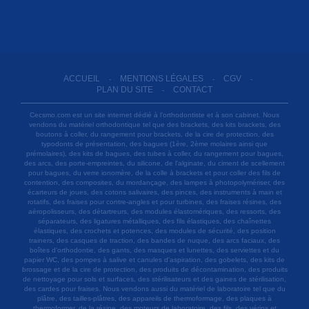
ACCUEIL
MENTIONS LÉGALES
CGV
-
-
-
PLAN DU SITE
CONTACT
-
Cecsmo.com est un site internet dédié à l'orthodontiste et à son cabinet. Nous
vendons du matériel orthodontique tel que des brackets, des kits brackets, des
boutons à coller, du rangement pour brackets, de la cire de protection, des
typodonts de présentation, des bagues (1ère, 2ème molaires ainsi que
prémolaires), des kits de bagues, des tubes à coller, du rangement pour bagues,
des arcs, des porte-empreintes, du silicone, de l'alginate, du ciment de scellement
pour bagues, du verre ionomère, de la colle à brackets et pour coller des fils de
contention, des composites, du mordançage, des lampes à photopolymériser, des
écarteurs de joues, des cotons salivaires, des pinces, des instruments à main et
rotatifs, des fraises pour contre-angles et pour turbines, des fraises résines, des
aéropolisseurs, des détartreurs, des modules élastomériques, des ressorts, des
séparateurs, des ligatures métalliques, des fils élastiques, des chaînettes
élastiques, des crochets et potences, des modules de sécurité, des position
trainers, des casques de traction, des bandes de nuque, des arcs faciaux, des
boîtes d'orthodontie, des gants, des masques et lunettes, des serviettes et du
papier WC, des pompes à salive et canules d'aspiration, des gobelets, des kits de
brossage et de la cire de protection, des produits de décontamination, des produits
de nettoyage pour sols et surfaces, des stérilisateurs et des gaines de stérilisation,
des cardes pour fraises. Nous vendons aussi du matériel de laboratoire tel que du
plâtre, des tailles-plâtres, des appareils de thermoformage, des plaques à
thermoformer, de la résine, des moteurs de laboratoire, des fils, des vérins et