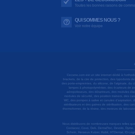
Toutes les bonnes raisons de comm
QUI SOMMES NOUS ?
Voir notre équipe
Cecsmo.com est un site internet dédié à l'orthod
brackets, de la cire de protection, des typodonts d
des porte-empreintes, du silicone, de l'alginate, du
lampes à photopolymériser, des écarteurs de joue
aéropolisseurs, des détartreurs, des modules élas
modules de sécurité, des position trainers, des ca
WC, des pompes à salive et canules d'aspiration, d
stérilisateurs et des gaines de stérilisation, des c
thermoformer, de la résine, des moteurs de laboratoir
Nous distribuons de nombreuses marques telles que 3
Contacez, Coxo, Deb, DentaFloc, Devolo, Dymo, 
Schein, Heraeus Kulzer, Hubit, HTDental, ID-Logi