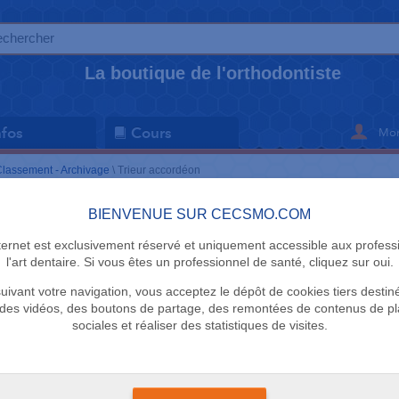
La boutique de l'orthodontiste
Mon
nfos
Cours
lassement - Archivage
\
Trieur accordéon
BIENVENUE SUR CECSMO.COM
CLASSEMENT 
nternet est exclusivement réservé et uniquement accessible aux profess
Trieur acc
l'art dentaire. Si vous êtes un professionnel de santé, cliquez sur oui.
uivant votre navigation, vous acceptez le dépôt de cookies tiers destin
Viquel
des vidéos, des boutons de partage, des remontées de contenus de p
sociales et réaliser des statistiques de visites.
9 en stock
+
Peu encombrant pa