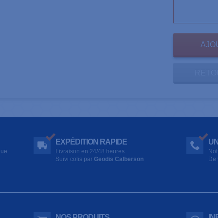
RETO
EXPÉDITION RAPIDE
UN
que
Livraison en 24/48 heures
Not
Suivi colis par
Geodis Calberson
De 
NOS PRODUITS
IN