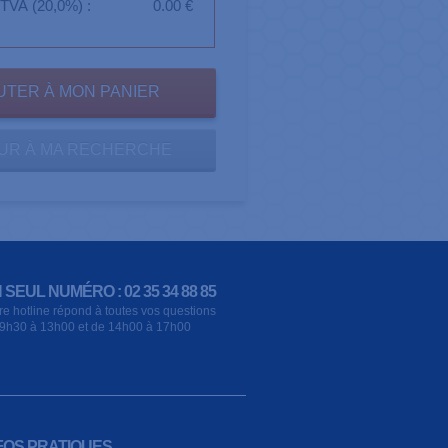
TVA (20,0%) :
0.00 €
UR À MA RECHERCHE
 SEUL NUMÉRO : 02 35 34 88 85
re hotline répond à toutes vos questions
9h30 à 13h00 et de 14h00 à 17h00
FOS PRATIQUES