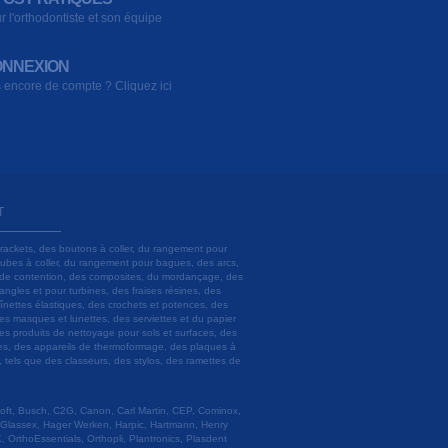
r l'orthodontiste et son équipe
NNEXION
 encore de compte ? Cliquez ici
T
brackets, des boutons à coller, du rangement pour
 tubes à coller, du rangement pour bagues, des arcs,
ils de contention, des composites, du mordançage, des
angles et pour turbines, des fraises résines, des
aînettes élastiques, des crochets et potences, des
es masques et lunettes, des serviettes et du papier
es produits de nettoyage pour sols et surfaces, des
lâtres, des appareils de thermoformage, des plaques à
u, tels que des classeurs, des stylos, des ramettes de
 Soft, Busch, C2G, Canon, Carl Martin, CEP, Cominox,
 Glassex, Hager Werken, Harpic, Hartmann, Henry
 OrthoEssentials, Orthopli, Plantronics, Plasdent