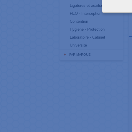
Ligatures et auxiliaires
FEO - Interception
Contention
Hygiène - Protection
Laboratoire - Cabinet
Université
PAR MARQUE