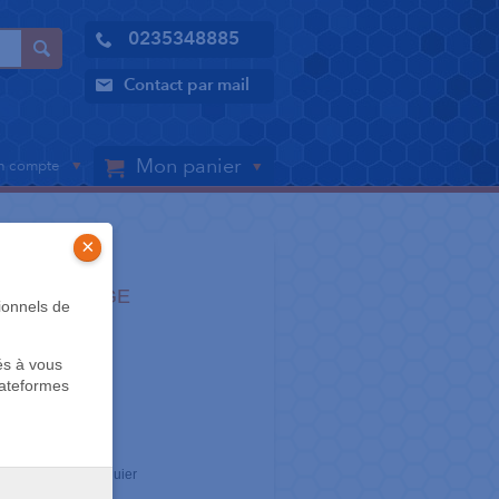
0235348885
Contact par mail
Mon panier
 compte
×
- ARCHIVAGE
ionnels de
ordéon
és à vous
lateformes
r son format chéquier