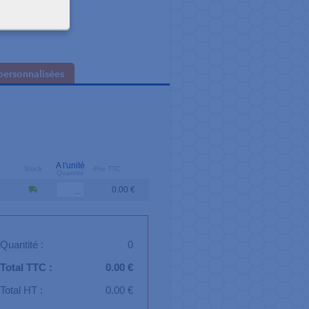
personnalisées
A l'unité
Stock
Prix TTC
Quantité
0.00 €
Quantité :
0
Total TTC :
0.00 €
Total HT :
0.00 €