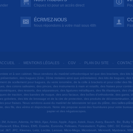
ander
Cliquez ici pour un accès direct
Pou
ÉCRIVEZ-NOUS
CO
Nous répondons à votre mail sous 48h
Pas
ACCUEIL
MENTIONS LÉGALES
CGV
PLAN DU SITE
CONTAC
-
-
-
-
ontiste et à son cabinet. Nous vendons du matériel orthodontique tel que des brackets, des kits 
e présentation, des bagues (1ère, 2ème molaires ainsi que prémolaires), des kits de bagues, des
 ciment de scellement pour bagues, du verre ionomère, de la colle à brackets et pour coller des f
s, des cotons salivaires, des pinces, des instruments à main et rotatifs, des fraises pour contre-
tomériques, des ressorts, des séparateurs, des ligatures métalliques, des fils élastiques, des ch
sques de traction, des bandes de nuque, des arcs faciaux, des boîtes d'orthodontie, des gants, d
es gobelets, des kits de brossage et de la cire de protection, des produits de décontamination, d
ardes pour fraises. Nous vendons aussi du matériel de laboratoire tel que du plâtre, des tailles-p
e, des fils, des vérins et disjoncteurs. Notre site propose aussi des fournitures pour votre burea
papier et des négatoscopes.
M, Acteon, Adenta, Air Wick, Ajax, Anios, Apple, Argos, Astek, Asus, Avery, Bausch, Bic, Bulky
Duracell, Elba, Elmex, EMS, Esselte, Euronda, Fellowes, Forestadent, Fujitsu, GBC, GC Europe,
cal, J&T, JPC, Kleenex, Leitz, Loctite, Lenovo, Micro-Mega, Microbrush, Microsoft, Myobrace, NSK,