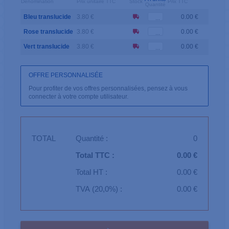
Dénomination
Prix unitaire TTC
Stock
Prix TTC
Quantité
Bleu translucide
3.80 €
0.00 €
Rose translucide
3.80 €
0.00 €
Vert translucide
3.80 €
0.00 €
OFFRE PERSONNALISÉE
Pour profiter de vos offres personnalisées, pensez à vous
connecter à votre compte utilisateur.
TOTAL
Quantité :
0
Total TTC :
0.00 €
Total HT :
0.00 €
TVA (20,0%) :
0.00 €