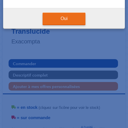
AMÉNAGEMENT DU BUREAU
Corbeille à courrier Eco
Oui
Translucide
Exacompta
Commander
Descriptif complet
Ajouter à mes offres personnalisées
= en stock
(cliquez sur l'icône pour voir le stock)
= sur commande
A l'unité