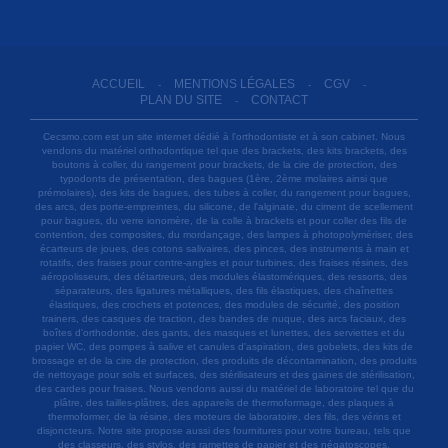
ACCUEIL
MENTIONS LÉGALES
CGV
-
-
-
PLAN DU SITE
CONTACT
-
Cecsmo.com est un site internet dédié à l'orthodontiste et à son cabinet. Nous
vendons du matériel orthodontique tel que des brackets, des kits brackets, des
boutons à coller, du rangement pour brackets, de la cire de protection, des
typodonts de présentation, des bagues (1ère, 2ème molaires ainsi que
prémolaires), des kits de bagues, des tubes à coller, du rangement pour bagues,
des arcs, des porte-empreintes, du silicone, de l'alginate, du ciment de scellement
pour bagues, du verre ionomère, de la colle à brackets et pour coller des fils de
contention, des composites, du mordançage, des lampes à photopolymériser, des
écarteurs de joues, des cotons salivaires, des pinces, des instruments à main et
rotatifs, des fraises pour contre-angles et pour turbines, des fraises résines, des
aéropolisseurs, des détartreurs, des modules élastomériques, des ressorts, des
séparateurs, des ligatures métalliques, des fils élastiques, des chaînettes
élastiques, des crochets et potences, des modules de sécurité, des position
trainers, des casques de traction, des bandes de nuque, des arcs faciaux, des
boîtes d'orthodontie, des gants, des masques et lunettes, des serviettes et du
papier WC, des pompes à salive et canules d'aspiration, des gobelets, des kits de
brossage et de la cire de protection, des produits de décontamination, des produits
de nettoyage pour sols et surfaces, des stérilisateurs et des gaines de stérilisation,
des cardes pour fraises. Nous vendons aussi du matériel de laboratoire tel que du
plâtre, des tailles-plâtres, des appareils de thermoformage, des plaques à
thermoformer, de la résine, des moteurs de laboratoire, des fils, des vérins et
disjoncteurs. Notre site propose aussi des fournitures pour votre bureau, tels que
des classeurs, des stylos, des ramettes de papier et des négatoscopes.