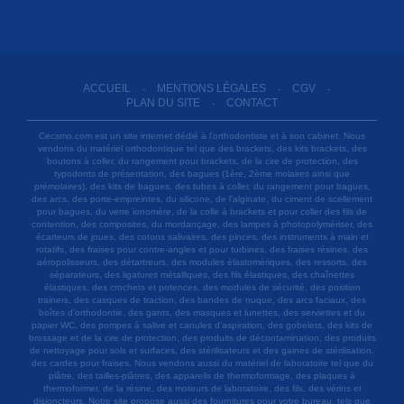
ACCUEIL
MENTIONS LÉGALES
CGV
-
-
-
PLAN DU SITE
CONTACT
-
Cecsmo.com est un site internet dédié à l'orthodontiste et à son cabinet. Nous
vendons du matériel orthodontique tel que des brackets, des kits brackets, des
boutons à coller, du rangement pour brackets, de la cire de protection, des
typodonts de présentation, des bagues (1ère, 2ème molaires ainsi que
prémolaires), des kits de bagues, des tubes à coller, du rangement pour bagues,
des arcs, des porte-empreintes, du silicone, de l'alginate, du ciment de scellement
pour bagues, du verre ionomère, de la colle à brackets et pour coller des fils de
contention, des composites, du mordançage, des lampes à photopolymériser, des
écarteurs de joues, des cotons salivaires, des pinces, des instruments à main et
rotatifs, des fraises pour contre-angles et pour turbines, des fraises résines, des
aéropolisseurs, des détartreurs, des modules élastomériques, des ressorts, des
séparateurs, des ligatures métalliques, des fils élastiques, des chaînettes
élastiques, des crochets et potences, des modules de sécurité, des position
trainers, des casques de traction, des bandes de nuque, des arcs faciaux, des
boîtes d'orthodontie, des gants, des masques et lunettes, des serviettes et du
papier WC, des pompes à salive et canules d'aspiration, des gobelets, des kits de
brossage et de la cire de protection, des produits de décontamination, des produits
de nettoyage pour sols et surfaces, des stérilisateurs et des gaines de stérilisation,
des cardes pour fraises. Nous vendons aussi du matériel de laboratoire tel que du
plâtre, des tailles-plâtres, des appareils de thermoformage, des plaques à
thermoformer, de la résine, des moteurs de laboratoire, des fils, des vérins et
disjoncteurs. Notre site propose aussi des fournitures pour votre bureau, tels que