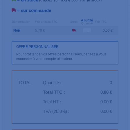
(cliquez sur l'icône pour voir le stock)
= sur commande
A l'unité
Dénomination
Prix unitaire TTC
Stock
Prix TTC
Quantité
Noir
5.70 €
0.00 €
OFFRE PERSONNALISÉE
Pour profiter de vos offres personnalisées, pensez à vous
connecter à votre compte utilisateur.
TOTAL
Quantité :
0
Total TTC :
0.00 €
Total HT :
0.00 €
TVA (20,0%) :
0.00 €