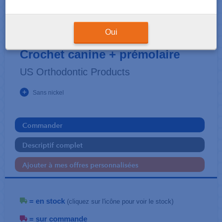
BRACKETS
OVERTURE II® - Roth .022
Oui
Crochet canine + prémolaire
US Orthodontic Products
+
Sans nickel
Commander
Descriptif complet
Ajouter à mes offres personnalisées
= en stock
(cliquez sur l'icône pour voir le stock)
= sur commande