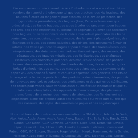
Cecsmo.com est un site internet dédié à l'orthodontiste et à son cabinet. Nous
vendons du matériel orthodontique tel que des brackets, des kits brackets, des
boutons à coller, du rangement pour brackets, de la cire de protection, des
typodonts de présentation, des bagues (1ère, 2ème molaires ainsi que
prémolaires), des kits de bagues, des tubes à coller, du rangement pour bagues,
des arcs, des porte-empreintes, du silicone, de l'alginate, du ciment de scellement
pour bagues, du verre ionomère, de la colle à brackets et pour coller des fils de
contention, des composites, du mordançage, des lampes à photopolymériser, des
écarteurs de joues, des cotons salivaires, des pinces, des instruments à main et
rotatifs, des fraises pour contre-angles et pour turbines, des fraises résines, des
aéropolisseurs, des détartreurs, des modules élastomériques, des ressorts, des
séparateurs, des ligatures métalliques, des fils élastiques, des chaînettes
élastiques, des crochets et potences, des modules de sécurité, des position
trainers, des casques de traction, des bandes de nuque, des arcs faciaux, des
boîtes d'orthodontie, des gants, des masques et lunettes, des serviettes et du
papier WC, des pompes à salive et canules d'aspiration, des gobelets, des kits de
brossage et de la cire de protection, des produits de décontamination, des produits
de nettoyage pour sols et surfaces, des stérilisateurs et des gaines de stérilisation,
des cardes pour fraises. Nous vendons aussi du matériel de laboratoire tel que du
plâtre, des tailles-plâtres, des appareils de thermoformage, des plaques à
thermoformer, de la résine, des moteurs de laboratoire, des fils, des vérins et
disjoncteurs. Notre site propose aussi des fournitures pour votre bureau, tels que
des classeurs, des stylos, des ramettes de papier et des négatoscopes.
Nous distribuons de nombreuses marques telles que 3M, Acteon, Adenta, Air Wick,
Ajax, Anios, Apple, Argos, Astek, Asus, Avery, Bausch, Bic, Bulky Soft, Busch, C2G,
Canon, Carl Martin, CEP, Cominox, Contacez, Coxo, Deb, DentaFloc, Devolo,
Dymo, Duracell, Elba, Elmex, EMS, Esselte, Euronda, Fellowes, Forestadent,
Fujitsu, GBC, GC Europe, Glassex, Hager Werken, Harpic, Hartmann, Henry Schein,
Heraeus Kulzer, Hubit, HTDental, ID-Logical, J&T, JPC, Kleenex, Leitz, Loctite,