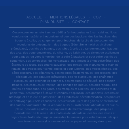
ACCUEIL
MENTIONS LÉGALES
CGV
-
-
-
PLAN DU SITE
CONTACT
-
Cecsmo.com est un site internet dédié à l'orthodontiste et à son cabinet. Nous
vendons du matériel orthodontique tel que des brackets, des kits brackets, des
boutons à coller, du rangement pour brackets, de la cire de protection, des
typodonts de présentation, des bagues (1ère, 2ème molaires ainsi que
prémolaires), des kits de bagues, des tubes à coller, du rangement pour bagues,
des arcs, des porte-empreintes, du silicone, de l'alginate, du ciment de scellement
pour bagues, du verre ionomère, de la colle à brackets et pour coller des fils de
contention, des composites, du mordançage, des lampes à photopolymériser, des
écarteurs de joues, des cotons salivaires, des pinces, des instruments à main et
rotatifs, des fraises pour contre-angles et pour turbines, des fraises résines, des
aéropolisseurs, des détartreurs, des modules élastomériques, des ressorts, des
séparateurs, des ligatures métalliques, des fils élastiques, des chaînettes
élastiques, des crochets et potences, des modules de sécurité, des position
trainers, des casques de traction, des bandes de nuque, des arcs faciaux, des
boîtes d'orthodontie, des gants, des masques et lunettes, des serviettes et du
papier WC, des pompes à salive et canules d'aspiration, des gobelets, des kits de
brossage et de la cire de protection, des produits de décontamination, des produits
de nettoyage pour sols et surfaces, des stérilisateurs et des gaines de stérilisation,
des cardes pour fraises. Nous vendons aussi du matériel de laboratoire tel que du
plâtre, des tailles-plâtres, des appareils de thermoformage, des plaques à
thermoformer, de la résine, des moteurs de laboratoire, des fils, des vérins et
disjoncteurs. Notre site propose aussi des fournitures pour votre bureau, tels que
des classeurs, des stylos, des ramettes de papier et des négatoscopes.