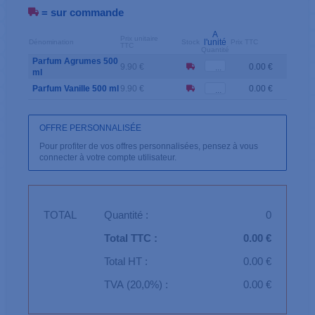
= sur commande
A
Prix unitaire
l'unité
Dénomination
Stock
Prix TTC
TTC
Quantité
Parfum Agrumes 500
9.90 €
0.00 €
ml
Parfum Vanille 500 ml
9.90 €
0.00 €
OFFRE PERSONNALISÉE
Pour profiter de vos offres personnalisées, pensez à vous
connecter à votre compte utilisateur.
TOTAL
Quantité :
0
Total TTC :
0.00 €
Total HT :
0.00 €
TVA (20,0%) :
0.00 €