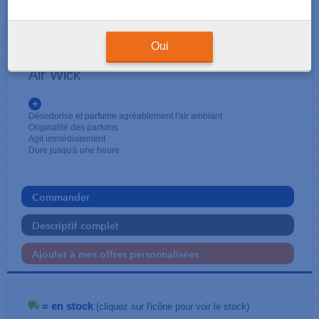
DÉSODORISANTS
Aérosol 500 ml
Oui
Air Wick
+
Désodorise et parfume agréablement l'air ambiant
Originalité des parfums
Agit immédiatement
Dure jusqu'à une heure
Commander
Descriptif complet
Ajouter à mes offres personnalisées
= en stock
(cliquez sur l'icône pour voir le stock)