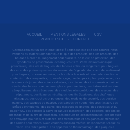
ACCUEIL
MENTIONS LÉGALES
CGV
-
-
-
PLAN DU SITE
CONTACT
-
Cecsmo.com est un site internet dédié à l'orthodontiste et à son cabinet. Nous
vendons du matériel orthodontique tel que des brackets, des kits brackets, des
boutons à coller, du rangement pour brackets, de la cire de protection, des
typodonts de présentation, des bagues (1ère, 2ème molaires ainsi que
prémolaires), des kits de bagues, des tubes à coller, du rangement pour bagues,
des arcs, des porte-empreintes, du silicone, de l'alginate, du ciment de scellement
pour bagues, du verre ionomère, de la colle à brackets et pour coller des fils de
contention, des composites, du mordançage, des lampes à photopolymériser, des
écarteurs de joues, des cotons salivaires, des pinces, des instruments à main et
rotatifs, des fraises pour contre-angles et pour turbines, des fraises résines, des
aéropolisseurs, des détartreurs, des modules élastomériques, des ressorts, des
séparateurs, des ligatures métalliques, des fils élastiques, des chaînettes
élastiques, des crochets et potences, des modules de sécurité, des position
trainers, des casques de traction, des bandes de nuque, des arcs faciaux, des
boîtes d'orthodontie, des gants, des masques et lunettes, des serviettes et du
papier WC, des pompes à salive et canules d'aspiration, des gobelets, des kits de
brossage et de la cire de protection, des produits de décontamination, des produits
de nettoyage pour sols et surfaces, des stérilisateurs et des gaines de stérilisation,
des cardes pour fraises. Nous vendons aussi du matériel de laboratoire tel que du
plâtre, des tailles-plâtres, des appareils de thermoformage, des plaques à