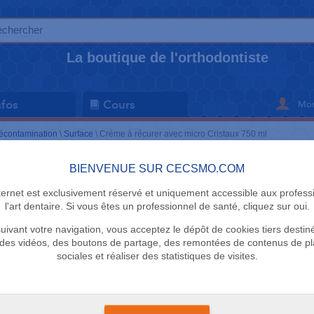
La boutique de l'orthodontiste
Mon
nfos
Cours
écontamination
\
Surface
\
Crème à récurer avec micro Cristaux 750 ml
BIENVENUE SUR CECSMO.COM
SURFACE
nternet est exclusivement réservé et uniquement accessible aux profess
Crème à ré
l'art dentaire. Si vous êtes un professionnel de santé, cliquez sur oui.
uivant votre navigation, vous acceptez le dépôt de cookies tiers destin
micro Cris
des vidéos, des boutons de partage, des remontées de contenus de p
sociales et réaliser des statistiques de visites.
Cif
Le flacon de 750 ml
+