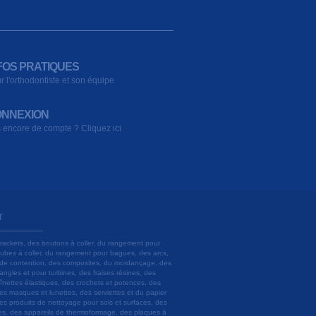
FOS PRATIQUES
r l'orthodontiste et son équipe
NNEXION
 encore de compte ? Cliquez ici
T
brackets, des boutons à coller, du rangement pour
 tubes à coller, du rangement pour bagues, des arcs,
ils de contention, des composites, du mordançage, des
angles et pour turbines, des fraises résines, des
aînettes élastiques, des crochets et potences, des
es masques et lunettes, des serviettes et du papier
es produits de nettoyage pour sols et surfaces, des
lâtres, des appareils de thermoformage, des plaques à