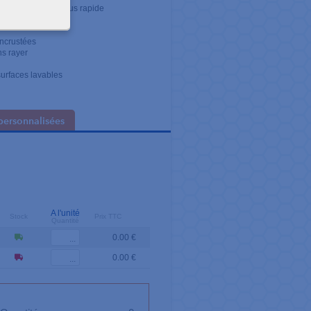
ermet un rinçage plus rapide
incrustées
ans rayer
 surfaces lavables
personnalisées
A l'unité
Stock
Prix TTC
Quantité
0.00 €
0.00 €