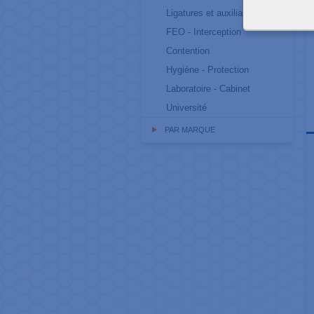
Ligatures et auxiliaires
FEO - Interception
Contention
Hygiène - Protection
Laboratoire - Cabinet
Université
PAR MARQUE