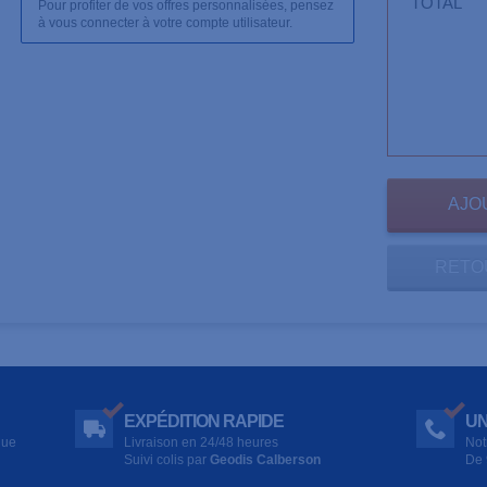
TOTAL
Pour profiter de vos offres personnalisées, pensez
à vous connecter à votre compte utilisateur.
RETO
EXPÉDITION RAPIDE
UN
que
Livraison en 24/48 heures
Not
Suivi colis par
Geodis Calberson
De 