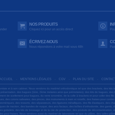
NOS PRODUITS
IN
ander
Cliquez ici pour un accès direct
Pou
ÉCRIVEZ-NOUS
CO
Nous répondons à votre mail sous 48h
Pas
ACCUEIL
MENTIONS LÉGALES
CGV
PLAN DU SITE
CONTAC
-
-
-
-
ontiste et à son cabinet. Nous vendons du matériel orthodontique tel que des brackets, des kits 
e présentation, des bagues (1ère, 2ème molaires ainsi que prémolaires), des kits de bagues, des
 ciment de scellement pour bagues, du verre ionomère, de la colle à brackets et pour coller des f
s, des cotons salivaires, des pinces, des instruments à main et rotatifs, des fraises pour contre-
tomériques, des ressorts, des séparateurs, des ligatures métalliques, des fils élastiques, des ch
sques de traction, des bandes de nuque, des arcs faciaux, des boîtes d'orthodontie, des gants, d
es gobelets, des kits de brossage et de la cire de protection, des produits de décontamination, d
ardes pour fraises. Nous vendons aussi du matériel de laboratoire tel que du plâtre, des tailles-p