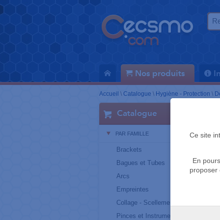
Nos produits
I
Accueil
\
Catalogue
\
Hygiène - Protection
\
D
Catalogue
PAR FAMILLE
Ce site i
Brackets
En pours
Bagues et Tubes
proposer 
Arcs
Empreintes
Collage - Scellement
Pinces et Instruments