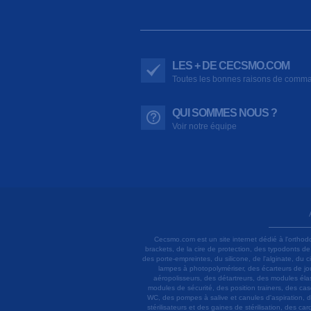
LES + DE CECSMO.COM
Toutes les bonnes raisons de comm
QUI SOMMES NOUS ?
Voir notre équipe
Cecsmo.com est un site internet dédié à l'orthod
brackets, de la cire de protection, des typodonts d
des porte-empreintes, du silicone, de l'alginate, du
lampes à photopolymériser, des écarteurs de joue
aéropolisseurs, des détartreurs, des modules élas
modules de sécurité, des position trainers, des ca
WC, des pompes à salive et canules d'aspiration, d
stérilisateurs et des gaines de stérilisation, des c