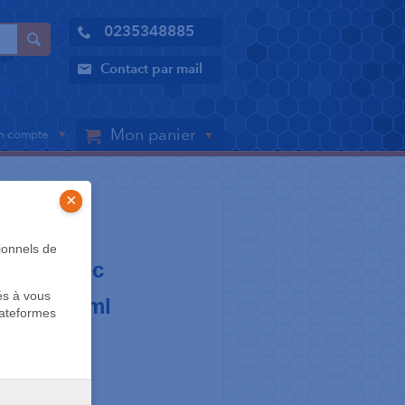
0235348885
Contact par mail
Mon panier
 compte
×
ionnels de
curer avec
és à vous
taux 750 ml
lateformes