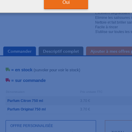
Oui
Nouvelle texture qui p
Indispensable
Excellent dégraissant
Elimine les salissures 
Nettoie et fait briller s
Facile à rincer
S'utilise sur toutes les
Commander
Descriptif complet
Ajouter à mes offres 
= en stock
(survoler pour voir le stock)
= sur commande
Dénomination
Prix unitaire TTC
Parfum Citron 750 ml
3.70 €
Parfum Original 750 ml
3.70 €
OFFRE PERSONNALISÉE