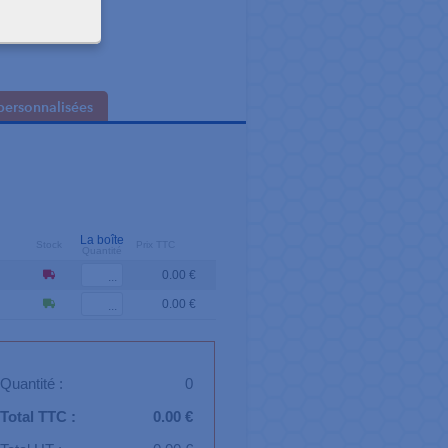
personnalisées
La boîte
Stock
Prix TTC
Quantité
0.00 €
0.00 €
Quantité :
0
Total TTC :
0.00 €