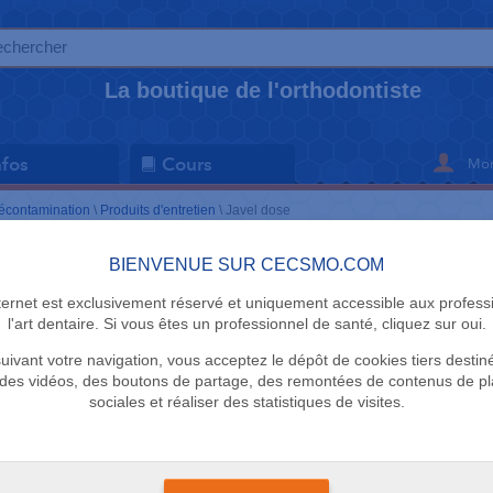
La boutique de l'orthodontiste
Mon
nfos
Cours
écontamination
\
Produits d'entretien
\
Javel dose
BIENVENUE SUR CECSMO.COM
PRODUITS D'
nternet est exclusivement réservé et uniquement accessible aux profess
Javel dose
l'art dentaire. Si vous êtes un professionnel de santé, cliquez sur oui.
uivant votre navigation, vous acceptez le dépôt de cookies tiers destin
Eau Ecarlate
des vidéos, des boutons de partage, des remontées de contenus de p
sociales et réaliser des statistiques de visites.
La boîte de 112 pastill