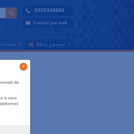
0235348885
Contact par mail
Mon panier
 compte
×
ENTRETIEN
ionnels de
és à vous
lateformes
es