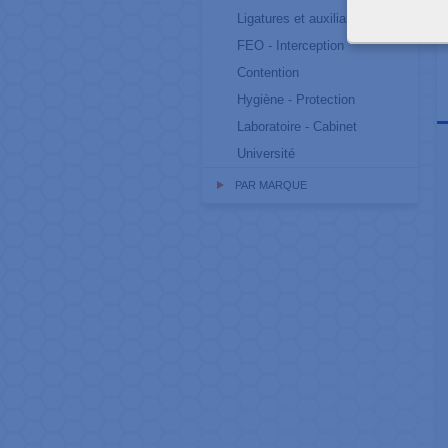
Ligatures et auxiliaires
FEO - Interception
Contention
Hygiène - Protection
Laboratoire - Cabinet
Université
PAR MARQUE