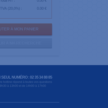
Total HT :
0.00 €
TVA (20,0%) :
0.00 €
UR À MA RECHERCHE
 SEUL NUMÉRO : 02 35 34 88 85
re hotline répond à toutes vos questions
9h30 à 13h00 et de 14h00 à 17h00