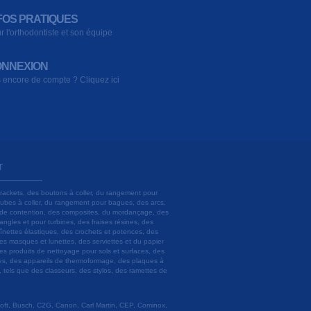
FOS PRATIQUES
r l'orthodontiste et son équipe
NNEXION
 encore de compte ? Cliquez ici
T
brackets, des boutons à coller, du rangement pour
 tubes à coller, du rangement pour bagues, des arcs,
ils de contention, des composites, du mordançage, des
angles et pour turbines, des fraises résines, des
aînettes élastiques, des crochets et potences, des
es masques et lunettes, des serviettes et du papier
es produits de nettoyage pour sols et surfaces, des
lâtres, des appareils de thermoformage, des plaques à
u, tels que des classeurs, des stylos, des ramettes de
 Soft, Busch, C2G, Canon, Carl Martin, CEP, Cominox,