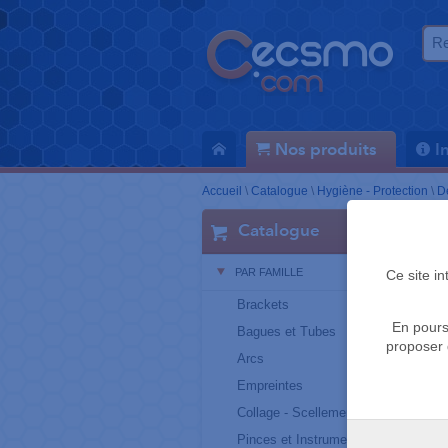
Nos produits
I
Accueil
\
Catalogue
\
Hygiène - Protection
\
D
Catalogue
PAR FAMILLE
Ce site i
Brackets
En pours
Bagues et Tubes
proposer 
Arcs
Empreintes
Collage - Scellement
Pinces et Instruments