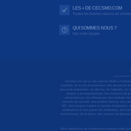
LES + DE CECSMO.COM
Toutes les bonnes raisons de comm
QUI SOMMES NOUS ?
Voir notre équipe
Cecsmo.com est un site internet dédié à l'orthod
brackets, de la cire de protection, des typodonts d
des porte-empreintes, du silicone, de l'alginate, du
lampes à photopolymériser, des écarteurs de joue
aéropolisseurs, des détartreurs, des modules élas
modules de sécurité, des position trainers, des ca
WC, des pompes à salive et canules d'aspiration, d
stérilisateurs et des gaines de stérilisation, des c
thermoformer, de la résine, des moteurs de laboratoir
Nous distribuons de nombreuses marques telles que 3