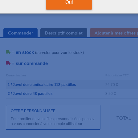
Oui
Commander
Descriptif complet
Ajouter à mes offres 
= en stock
(survoler pour voir le stock)
= sur commande
Dénomination
Prix unitaire TTC
1 / Javel dose anticalcaire 112 pastilles
26.70 €
2 / Javel dose 48 pastilles
3.20 €
OFFRE PERSONNALISÉE
TOTAL
Pour profiter de vos offres personnalisées, pensez
à vous connecter à votre compte utilisateur.