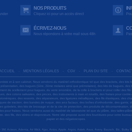
NOS PRODUITS
IN
ander
Cliquez ici pour un accès direct
Pou
ÉCRIVEZ-NOUS
CO
Nous répondons à votre mail sous 48h
Pas
ACCUEIL
MENTIONS LÉGALES
CGV
PLAN DU SITE
CONTAC
-
-
-
-
ontiste et à son cabinet. Nous vendons du matériel orthodontique tel que des brackets, des kits 
e présentation, des bagues (1ère, 2ème molaires ainsi que prémolaires), des kits de bagues, des
 ciment de scellement pour bagues, du verre ionomère, de la colle à brackets et pour coller des f
s, des cotons salivaires, des pinces, des instruments à main et rotatifs, des fraises pour contre-
tomériques, des ressorts, des séparateurs, des ligatures métalliques, des fils élastiques, des ch
sques de traction, des bandes de nuque, des arcs faciaux, des boîtes d'orthodontie, des gants, d
es gobelets, des kits de brossage et de la cire de protection, des produits de décontamination, d
ardes pour fraises. Nous vendons aussi du matériel de laboratoire tel que du plâtre, des tailles-p
e, des fils, des vérins et disjoncteurs. Notre site propose aussi des fournitures pour votre burea
papier et des négatoscopes.
M, Acteon, Adenta, Air Wick, Ajax, Anios, Apple, Argos, Astek, Asus, Avery, Bausch, Bic, Bulky