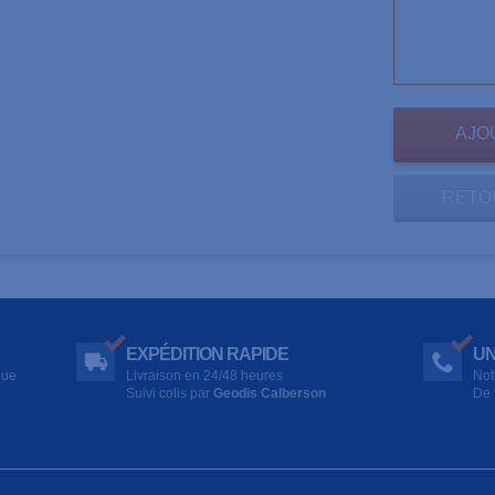
RETO
EXPÉDITION RAPIDE
UN
que
Livraison en 24/48 heures
Not
Suivi colis par
Geodis Calberson
De 