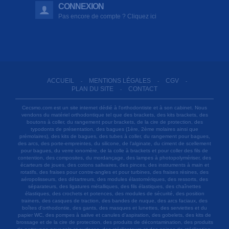
CONNEXION
Pas encore de compte ? Cliquez ici
ACCUEIL
MENTIONS LÉGALES
CGV
-
-
-
PLAN DU SITE
CONTACT
-
Cecsmo.com est un site internet dédié à l'orthodontiste et à son cabinet. Nous
vendons du matériel orthodontique tel que des brackets, des kits brackets, des
boutons à coller, du rangement pour brackets, de la cire de protection, des
typodonts de présentation, des bagues (1ère, 2ème molaires ainsi que
prémolaires), des kits de bagues, des tubes à coller, du rangement pour bagues,
des arcs, des porte-empreintes, du silicone, de l'alginate, du ciment de scellement
pour bagues, du verre ionomère, de la colle à brackets et pour coller des fils de
contention, des composites, du mordançage, des lampes à photopolymériser, des
écarteurs de joues, des cotons salivaires, des pinces, des instruments à main et
rotatifs, des fraises pour contre-angles et pour turbines, des fraises résines, des
aéropolisseurs, des détartreurs, des modules élastomériques, des ressorts, des
séparateurs, des ligatures métalliques, des fils élastiques, des chaînettes
élastiques, des crochets et potences, des modules de sécurité, des position
trainers, des casques de traction, des bandes de nuque, des arcs faciaux, des
boîtes d'orthodontie, des gants, des masques et lunettes, des serviettes et du
papier WC, des pompes à salive et canules d'aspiration, des gobelets, des kits de
brossage et de la cire de protection, des produits de décontamination, des produits