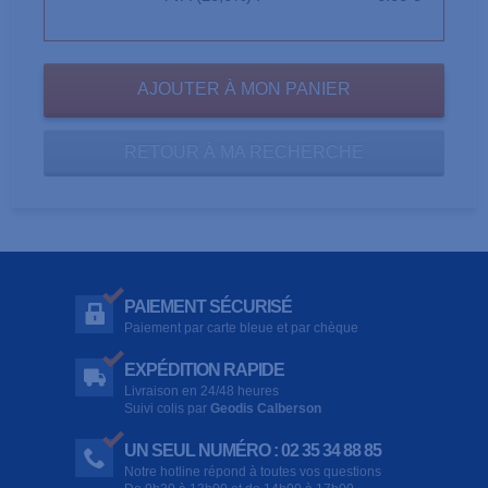
RETOUR À MA RECHERCHE
PAIEMENT SÉCURISÉ
Paiement par carte bleue et par chèque
EXPÉDITION RAPIDE
Livraison en 24/48 heures
Suivi colis par
Geodis Calberson
UN SEUL NUMÉRO : 02 35 34 88 85
Notre hotline répond à toutes vos questions