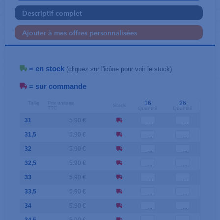
Descriptif complet
Ajouter à mes offres personnalisées
= en stock
(cliquez sur l'icône pour voir le stock)
= sur commande
16
26
Taille
Prix unitaire
Stock
TTC
Quantité
Quantité
31
5.90 €
31,5
5.90 €
32
5.90 €
32,5
5.90 €
33
5.90 €
33,5
5.90 €
34
5.90 €