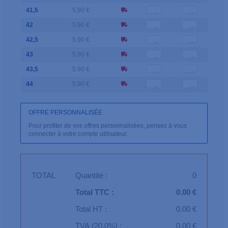
41,5
5.90 €
42
5.90 €
42,5
5.90 €
43
5.90 €
43,5
5.90 €
44
5.90 €
OFFRE PERSONNALISÉE
Pour profiter de vos offres personnalisées, pensez à vous
connecter à votre compte utilisateur.
TOTAL
Quantité :
0
Total TTC :
0.00 €
Total HT :
0.00 €
TVA (20,0%) :
0.00 €