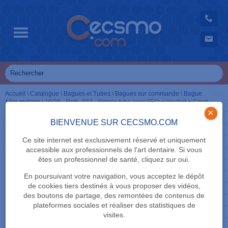
Accueil
\
Catalogue
\
Bagues et Tubes
\
Bagues sur commande
\
Bague
1ère molaire
\
16/26 - Roth .022 - Simple tube avec FEO + crochet + Cleat
×
BIENVENUE SUR CECSMO.COM
Ce site internet est exclusivement réservé et uniquement
accessible aux professionnels de l'art dentaire. Si vous
êtes un professionnel de santé, cliquez sur oui.
En poursuivant votre navigation, vous acceptez le dépôt
de cookies tiers destinés à vous proposer des vidéos,
des boutons de partage, des remontées de contenus de
plateformes sociales et réaliser des statistiques de
visites.