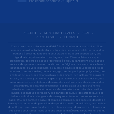
Pas encore de compte ? Cliquez ici
ACCUEIL
MENTIONS LÉGALES
CGV
-
-
-
PLAN DU SITE
CONTACT
-
Cecsmo.com est un site internet dédié à l'orthodontiste et à son cabinet. Nous
vendons du matériel orthodontique tel que des brackets, des kits brackets, des
boutons à coller, du rangement pour brackets, de la cire de protection, des
typodonts de présentation, des bagues (1ère, 2ème molaires ainsi que
prémolaires), des kits de bagues, des tubes à coller, du rangement pour bagues,
des arcs, des porte-empreintes, du silicone, de l'alginate, du ciment de scellement
pour bagues, du verre ionomère, de la colle à brackets et pour coller des fils de
contention, des composites, du mordançage, des lampes à photopolymériser, des
écarteurs de joues, des cotons salivaires, des pinces, des instruments à main et
rotatifs, des fraises pour contre-angles et pour turbines, des fraises résines, des
aéropolisseurs, des détartreurs, des modules élastomériques, des ressorts, des
séparateurs, des ligatures métalliques, des fils élastiques, des chaînettes
élastiques, des crochets et potences, des modules de sécurité, des position
trainers, des casques de traction, des bandes de nuque, des arcs faciaux, des
boîtes d'orthodontie, des gants, des masques et lunettes, des serviettes et du
papier WC, des pompes à salive et canules d'aspiration, des gobelets, des kits de
brossage et de la cire de protection, des produits de décontamination, des produits
de nettoyage pour sols et surfaces, des stérilisateurs et des gaines de stérilisation,
des cardes pour fraises. Nous vendons aussi du matériel de laboratoire tel que du