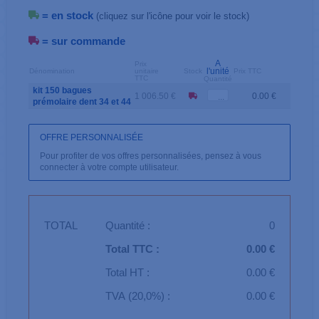
= en stock
(cliquez sur l'icône pour voir le stock)
= sur commande
A
Prix
l'unité
Dénomination
unitaire
Stock
Prix TTC
TTC
Quantité
kit 150 bagues
1 006.50 €
0.00 €
prémolaire dent 34 et 44
OFFRE PERSONNALISÉE
Pour profiter de vos offres personnalisées, pensez à vous
connecter à votre compte utilisateur.
TOTAL
Quantité :
0
Total TTC :
0.00 €
Total HT :
0.00 €
TVA (20,0%) :
0.00 €