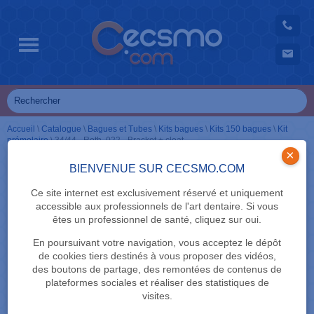
Accueil
\
Catalogue
\
Bagues et Tubes
\
Kits bagues
\
Kits 150 bagues
\
Kit
prémolaire
\
34/44 - Roth .022 - Bracket + cleat
×
BIENVENUE SUR CECSMO.COM
Ce site internet est exclusivement réservé et uniquement
accessible aux professionnels de l'art dentaire. Si vous
êtes un professionnel de santé, cliquez sur oui.
En poursuivant votre navigation, vous acceptez le dépôt
de cookies tiers destinés à vous proposer des vidéos,
des boutons de partage, des remontées de contenus de
plateformes sociales et réaliser des statistiques de
visites.