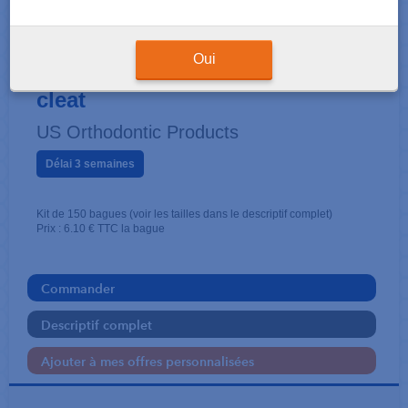
KIT PRÉMOLAIRE
34/44 - Roth .022 - Bracket +
Oui
cleat
US Orthodontic Products
Délai 3 semaines
Kit de 150 bagues (voir les tailles dans le descriptif complet)
Prix : 6.10 € TTC la bague
Commander
Descriptif complet
Ajouter à mes offres personnalisées