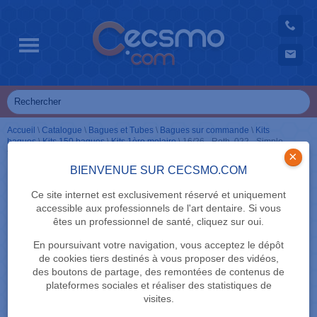
Accueil
\
Catalogue
\
Bagues et Tubes
\
Bagues sur commande
\
Kits
bagues
\
Kits 150 bagues
\
Kits 1ère molaire
\
16/26 - Roth .022 - Simple
tube convertible + crochet
×
BIENVENUE SUR CECSMO.COM
Ce site internet est exclusivement réservé et uniquement
accessible aux professionnels de l'art dentaire. Si vous
êtes un professionnel de santé, cliquez sur oui.
En poursuivant votre navigation, vous acceptez le dépôt
de cookies tiers destinés à vous proposer des vidéos,
des boutons de partage, des remontées de contenus de
plateformes sociales et réaliser des statistiques de
visites.