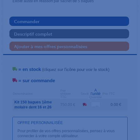
Existe aussi en réassort par sachet de 5 bagues
Commander
Descriptif complet
Ajouter à mes offres personnalisées
= en stock
(cliquez sur l'icône pour voir le stock)
= sur commande
A
Prix
l'unité
Dénomination
unitaire
Stock
Prix TTC
TTC
Quantité
Kit 150 bagues 1ème
750.00 €
0.00 €
molaire dent 16 et 26
OFFRE PERSONNALISÉE
Pour profiter de vos offres personnalisées, pensez à vous
connecter à votre compte utilisateur.