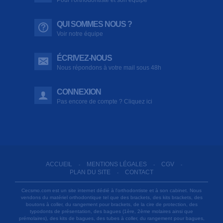
QUI SOMMES NOUS ?
Voir notre équipe
ÉCRIVEZ-NOUS
Nous répondons à votre mail sous 48h
CONNEXION
Pas encore de compte ? Cliquez ici
ACCUEIL
MENTIONS LÉGALES
CGV
-
-
-
PLAN DU SITE
CONTACT
-
Cecsmo.com est un site internet dédié à l'orthodontiste et à son cabinet. Nous
vendons du matériel orthodontique tel que des brackets, des kits brackets, des
boutons à coller, du rangement pour brackets, de la cire de protection, des
typodonts de présentation, des bagues (1ère, 2ème molaires ainsi que
prémolaires), des kits de bagues, des tubes à coller, du rangement pour bagues,