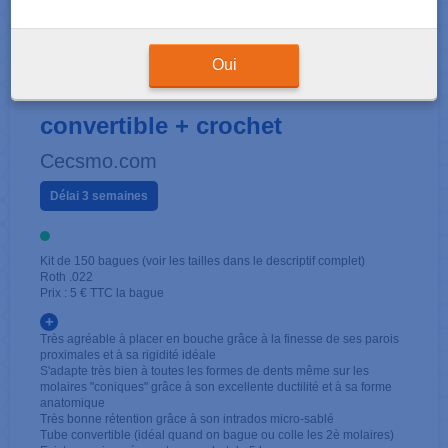
KITS 1ÈRE MOLAIRE
Oui
16/26 - Roth .022 - Simple tube
convertible + crochet
Cecsmo.com
Délai 3 semaines
Kit de 150 bagues (voir les tailles dans le descriptif complet)
Roth .022
Prix : 5 € TTC la bague
+
Très agréable à placer en bouche grâce à la finesse de ses parois
proximales et à sa rigidité idéale
S'adapte très bien à toutes les formes de dents même sur les
molaires "coniques" grâce à son excellente ductilité et à sa forme
anatomique
Très bonne rétention grâce à son intrados micro-sablé
Tube convertible (idéal quand on bague ou colle les 2è molaires)