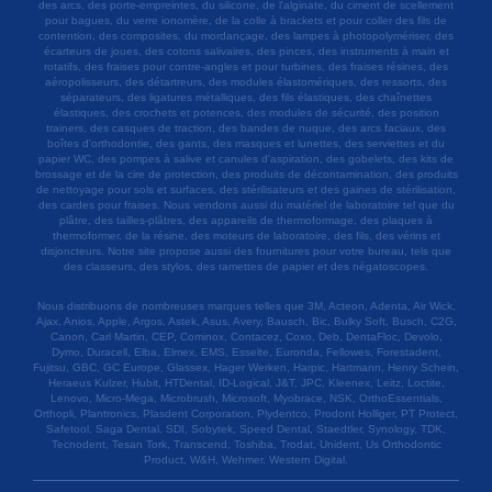
des arcs, des porte-empreintes, du silicone, de l'alginate, du ciment de scellement
pour bagues, du verre ionomère, de la colle à brackets et pour coller des fils de
contention, des composites, du mordançage, des lampes à photopolymériser, des
écarteurs de joues, des cotons salivaires, des pinces, des instruments à main et
rotatifs, des fraises pour contre-angles et pour turbines, des fraises résines, des
aéropolisseurs, des détartreurs, des modules élastomériques, des ressorts, des
séparateurs, des ligatures métalliques, des fils élastiques, des chaînettes
élastiques, des crochets et potences, des modules de sécurité, des position
trainers, des casques de traction, des bandes de nuque, des arcs faciaux, des
boîtes d'orthodontie, des gants, des masques et lunettes, des serviettes et du
papier WC, des pompes à salive et canules d'aspiration, des gobelets, des kits de
brossage et de la cire de protection, des produits de décontamination, des produits
de nettoyage pour sols et surfaces, des stérilisateurs et des gaines de stérilisation,
des cardes pour fraises. Nous vendons aussi du matériel de laboratoire tel que du
plâtre, des tailles-plâtres, des appareils de thermoformage, des plaques à
thermoformer, de la résine, des moteurs de laboratoire, des fils, des vérins et
disjoncteurs. Notre site propose aussi des fournitures pour votre bureau, tels que
des classeurs, des stylos, des ramettes de papier et des négatoscopes.
Nous distribuons de nombreuses marques telles que 3M, Acteon, Adenta, Air Wick,
Ajax, Anios, Apple, Argos, Astek, Asus, Avery, Bausch, Bic, Bulky Soft, Busch, C2G,
Canon, Carl Martin, CEP, Cominox, Contacez, Coxo, Deb, DentaFloc, Devolo,
Dymo, Duracell, Elba, Elmex, EMS, Esselte, Euronda, Fellowes, Forestadent,
Fujitsu, GBC, GC Europe, Glassex, Hager Werken, Harpic, Hartmann, Henry Schein,
Heraeus Kulzer, Hubit, HTDental, ID-Logical, J&T, JPC, Kleenex, Leitz, Loctite,
Lenovo, Micro-Mega, Microbrush, Microsoft, Myobrace, NSK, OrthoEssentials,
Orthopli, Plantronics, Plasdent Corporation, Plydentco, Prodont Holliger, PT Protect,
Safetool, Saga Dental, SDI, Sobytek, Speed Dental, Staedtler, Synology, TDK,
Tecnodent, Tesan Tork, Transcend, Toshiba, Trodat, Unident, Us Orthodontic
Product, W&H, Wehmer, Western Digital.