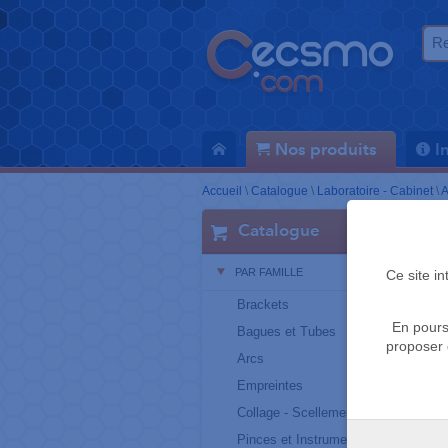
Nos produits
I
Accueil
\
Catalogue
\
Laboratoire - Cabinet
\
A
Catalogue
PAR FAMILLE
Ce site i
Brackets
En pours
Bagues et Tubes
proposer 
Arcs
Empreintes
Collage - Scellement
Pinces et Instruments