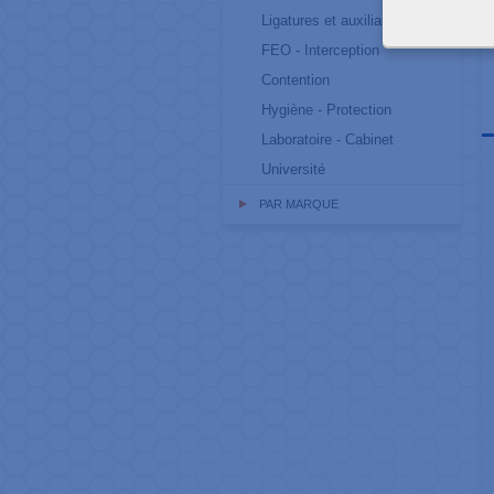
Ligatures et auxiliaires
FEO - Interception
Contention
Hygiène - Protection
Laboratoire - Cabinet
Université
PAR MARQUE