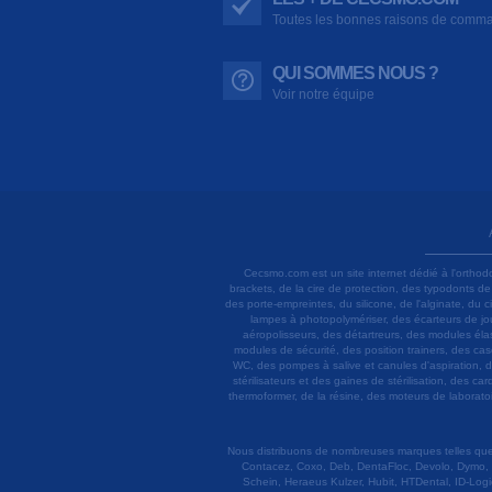
Toutes les bonnes raisons de comm
QUI SOMMES NOUS ?
Voir notre équipe
Cecsmo.com est un site internet dédié à l'orthod
brackets, de la cire de protection, des typodonts d
des porte-empreintes, du silicone, de l'alginate, du
lampes à photopolymériser, des écarteurs de joue
aéropolisseurs, des détartreurs, des modules élas
modules de sécurité, des position trainers, des ca
WC, des pompes à salive et canules d'aspiration, d
stérilisateurs et des gaines de stérilisation, des c
thermoformer, de la résine, des moteurs de laboratoir
Nous distribuons de nombreuses marques telles que 3
Contacez, Coxo, Deb, DentaFloc, Devolo, Dymo, 
Schein, Heraeus Kulzer, Hubit, HTDental, ID-Logi