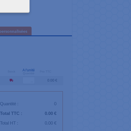
s 3 semaines
personnalisées
A l'unité
Stock
Prix TTC
Quantité
0.00 €
Quantité :
0
Total TTC :
0.00 €
Total HT :
0.00 €