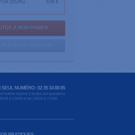
TVA (20,0%) :
0.00 €
UR À MA RECHERCHE
 SEUL NUMÉRO : 02 35 34 88 85
re hotline répond à toutes vos questions
9h30 à 13h00 et de 14h00 à 17h00
FOS PRATIQUES