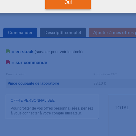
Oui
Délai de livraison sou
Commander
Descriptif complet
Ajouter à mes offres 
= en stock
(survoler pour voir le stock)
= sur commande
Dénomination
Prix unitaire TTC
Pince coupante de laboratoire
88.10 €
OFFRE PERSONNALISÉE
TOTAL
Pour profiter de vos offres personnalisées, pensez
à vous connecter à votre compte utilisateur.