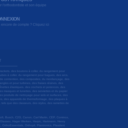
r l'orthodontiste et son équipe
NNEXION
 encore de compte ? Cliquez ici
T
brackets, des boutons à coller, du rangement pour
 tubes à coller, du rangement pour bagues, des arcs,
ils de contention, des composites, du mordançage, des
angles et pour turbines, des fraises résines, des
aînettes élastiques, des crochets et potences, des
es masques et lunettes, des serviettes et du papier
es produits de nettoyage pour sols et surfaces, des
lâtres, des appareils de thermoformage, des plaques à
u, tels que des classeurs, des stylos, des ramettes de
 Soft, Busch, C2G, Canon, Carl Martin, CEP, Cominox,
 Glassex, Hager Werken, Harpic, Hartmann, Henry
 OrthoEssentials, Orthopli, Plantronics, Plasdent