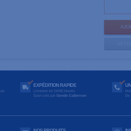
RETO
EXPÉDITION RAPIDE
UN
que
Livraison en 24/48 heures
Not
Suivi colis par
Geodis Calberson
De 
NOS PRODUITS
IN