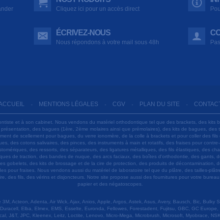
ander
Cliquez ici pour un accès direct
Pou
ÉCRIVEZ-NOUS
CO
Nous répondons à votre mail sous 48h
Pas
ACCUEIL
MENTIONS LÉGALES
CGV
PLAN DU SITE
CONTAC
-
-
-
-
ontiste et à son cabinet. Nous vendons du matériel orthodontique tel que des brackets, des kits 
e présentation, des bagues (1ère, 2ème molaires ainsi que prémolaires), des kits de bagues, des
 ciment de scellement pour bagues, du verre ionomère, de la colle à brackets et pour coller des f
s, des cotons salivaires, des pinces, des instruments à main et rotatifs, des fraises pour contre-
tomériques, des ressorts, des séparateurs, des ligatures métalliques, des fils élastiques, des ch
sques de traction, des bandes de nuque, des arcs faciaux, des boîtes d'orthodontie, des gants, d
es gobelets, des kits de brossage et de la cire de protection, des produits de décontamination, d
ardes pour fraises. Nous vendons aussi du matériel de laboratoire tel que du plâtre, des tailles-p
e, des fils, des vérins et disjoncteurs. Notre site propose aussi des fournitures pour votre burea
papier et des négatoscopes.
M, Acteon, Adenta, Air Wick, Ajax, Anios, Apple, Argos, Astek, Asus, Avery, Bausch, Bic, Bulky
Duracell, Elba, Elmex, EMS, Esselte, Euronda, Fellowes, Forestadent, Fujitsu, GBC, GC Europe,
cal, J&T, JPC, Kleenex, Leitz, Loctite, Lenovo, Micro-Mega, Microbrush, Microsoft, Myobrace, NSK,