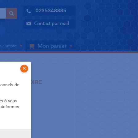
0235348885
Contact par mail
Mon panier
 compte
×
S LABORATOIRE
ionnels de
pante de
és à vous
lateformes