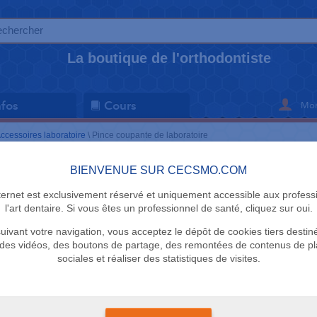
La boutique de l'orthodontiste
Mon
nfos
Cours
ccessoires laboratoire
\
Pince coupante de laboratoire
BIENVENUE SUR CECSMO.COM
ACCESSOIRE
nternet est exclusivement réservé et uniquement accessible aux profess
Pince cou
l'art dentaire. Si vous êtes un professionnel de santé, cliquez sur oui.
uivant votre navigation, vous acceptez le dépôt de cookies tiers destin
laboratoire
des vidéos, des boutons de partage, des remontées de contenus de p
sociales et réaliser des statistiques de visites.
Knipex
Délai 3 semaines