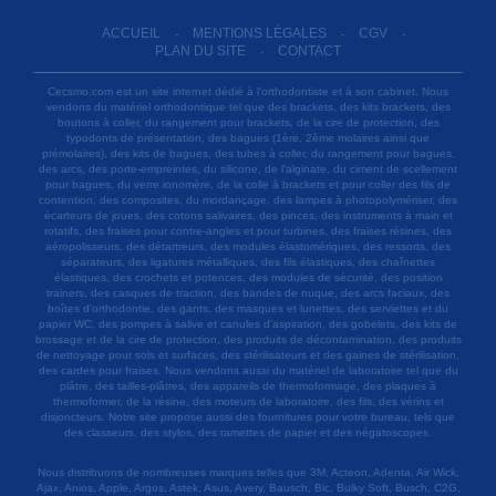
ACCUEIL
MENTIONS LÉGALES
CGV
-
-
-
PLAN DU SITE
CONTACT
-
Cecsmo.com est un site internet dédié à l'orthodontiste et à son cabinet. Nous
vendons du matériel orthodontique tel que des brackets, des kits brackets, des
boutons à coller, du rangement pour brackets, de la cire de protection, des
typodonts de présentation, des bagues (1ère, 2ème molaires ainsi que
prémolaires), des kits de bagues, des tubes à coller, du rangement pour bagues,
des arcs, des porte-empreintes, du silicone, de l'alginate, du ciment de scellement
pour bagues, du verre ionomère, de la colle à brackets et pour coller des fils de
contention, des composites, du mordançage, des lampes à photopolymériser, des
écarteurs de joues, des cotons salivaires, des pinces, des instruments à main et
rotatifs, des fraises pour contre-angles et pour turbines, des fraises résines, des
aéropolisseurs, des détartreurs, des modules élastomériques, des ressorts, des
séparateurs, des ligatures métalliques, des fils élastiques, des chaînettes
élastiques, des crochets et potences, des modules de sécurité, des position
trainers, des casques de traction, des bandes de nuque, des arcs faciaux, des
boîtes d'orthodontie, des gants, des masques et lunettes, des serviettes et du
papier WC, des pompes à salive et canules d'aspiration, des gobelets, des kits de
brossage et de la cire de protection, des produits de décontamination, des produits
de nettoyage pour sols et surfaces, des stérilisateurs et des gaines de stérilisation,
des cardes pour fraises. Nous vendons aussi du matériel de laboratoire tel que du
plâtre, des tailles-plâtres, des appareils de thermoformage, des plaques à
thermoformer, de la résine, des moteurs de laboratoire, des fils, des vérins et
disjoncteurs. Notre site propose aussi des fournitures pour votre bureau, tels que
des classeurs, des stylos, des ramettes de papier et des négatoscopes.
Nous distribuons de nombreuses marques telles que 3M, Acteon, Adenta, Air Wick,
Ajax, Anios, Apple, Argos, Astek, Asus, Avery, Bausch, Bic, Bulky Soft, Busch, C2G,