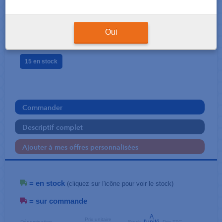
CARDES POUR FRAISES
Nylon
Oui
Bellotti
15 en stock
Commander
Descriptif complet
Ajouter à mes offres personnalisées
= en stock
(cliquez sur l'icône pour voir le stock)
= sur commande
A
Prix unitaire
Dénomination
Stock
Prix TTC