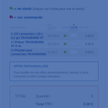
= en stock
(cliquez sur l'icône pour voir le stock)
= sur commande
A
Prix
l'unité
Dénomination
unitaire
Stock
Prix TTC
TTC
Quantité
1 / 25 cartouches ( 25 x
242.00 €
0.00 €
0,2 gr) TRANSBOND XT
2 / Primer TRANSBOND
125.00 €
0.00 €
XT 6 ml
3 / Pistolet pour
53.40 €
0.00 €
cartouches TRANSBOND
OFFRE PERSONNALISÉE
Pour profiter de vos offres personnalisées, pensez à vous
connecter à votre compte utilisateur.
TOTAL
Quantité :
0
Total TTC :
0.00 €