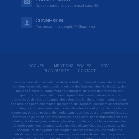
Nous répondons à votre mail sous 48h
CONNEXION
Pas encore de compte ? Cliquez ici
ACCUEIL
MENTIONS LÉGALES
CGV
-
-
-
PLAN DU SITE
CONTACT
-
Cecsmo.com est un site internet dédié à l'orthodontiste et à son cabinet. Nous
vendons du matériel orthodontique tel que des brackets, des kits brackets, des
boutons à coller, du rangement pour brackets, de la cire de protection, des
typodonts de présentation, des bagues (1ère, 2ème molaires ainsi que
prémolaires), des kits de bagues, des tubes à coller, du rangement pour bagues,
des arcs, des porte-empreintes, du silicone, de l'alginate, du ciment de scellement
pour bagues, du verre ionomère, de la colle à brackets et pour coller des fils de
contention, des composites, du mordançage, des lampes à photopolymériser, des
écarteurs de joues, des cotons salivaires, des pinces, des instruments à main et
rotatifs, des fraises pour contre-angles et pour turbines, des fraises résines, des
aéropolisseurs, des détartreurs, des modules élastomériques, des ressorts, des
séparateurs, des ligatures métalliques, des fils élastiques, des chaînettes
élastiques, des crochets et potences, des modules de sécurité, des position
trainers, des casques de traction, des bandes de nuque, des arcs faciaux, des