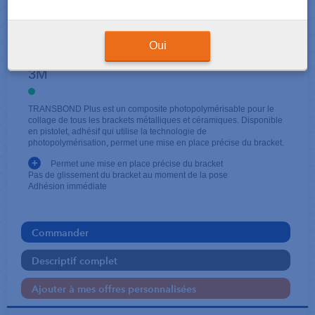
COLLE BRACKETS
TRANSBOND XT cartouche
Oui
3M
TRANSBOND Plus est un composite photopolymérisable pour le
collage de tous les brackets métalliques et céramiques. Disponible
en pistolet, adhésif qui utilise la technologie de
photopolymérisation, permet une mise en place précise du bracket.
+
Permet une mise en place précise du bracket
Pas de glissement du bracket au moment de la pose
Adhésion immédiate
Commander
Descriptif complet
Ajouter à mes offres personnalisées