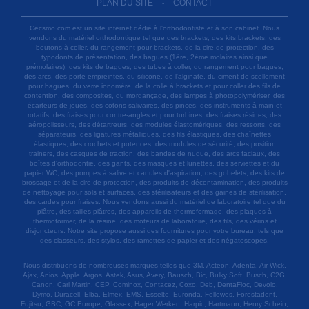
PLAN DU SITE
CONTACT
-
Cecsmo.com est un site internet dédié à l'orthodontiste et à son cabinet. Nous
vendons du matériel orthodontique tel que des brackets, des kits brackets, des
boutons à coller, du rangement pour brackets, de la cire de protection, des
typodonts de présentation, des bagues (1ère, 2ème molaires ainsi que
prémolaires), des kits de bagues, des tubes à coller, du rangement pour bagues,
des arcs, des porte-empreintes, du silicone, de l'alginate, du ciment de scellement
pour bagues, du verre ionomère, de la colle à brackets et pour coller des fils de
contention, des composites, du mordançage, des lampes à photopolymériser, des
écarteurs de joues, des cotons salivaires, des pinces, des instruments à main et
rotatifs, des fraises pour contre-angles et pour turbines, des fraises résines, des
aéropolisseurs, des détartreurs, des modules élastomériques, des ressorts, des
séparateurs, des ligatures métalliques, des fils élastiques, des chaînettes
élastiques, des crochets et potences, des modules de sécurité, des position
trainers, des casques de traction, des bandes de nuque, des arcs faciaux, des
boîtes d'orthodontie, des gants, des masques et lunettes, des serviettes et du
papier WC, des pompes à salive et canules d'aspiration, des gobelets, des kits de
brossage et de la cire de protection, des produits de décontamination, des produits
de nettoyage pour sols et surfaces, des stérilisateurs et des gaines de stérilisation,
des cardes pour fraises. Nous vendons aussi du matériel de laboratoire tel que du
plâtre, des tailles-plâtres, des appareils de thermoformage, des plaques à
thermoformer, de la résine, des moteurs de laboratoire, des fils, des vérins et
disjoncteurs. Notre site propose aussi des fournitures pour votre bureau, tels que
des classeurs, des stylos, des ramettes de papier et des négatoscopes.
Nous distribuons de nombreuses marques telles que 3M, Acteon, Adenta, Air Wick,
Ajax, Anios, Apple, Argos, Astek, Asus, Avery, Bausch, Bic, Bulky Soft, Busch, C2G,
Canon, Carl Martin, CEP, Cominox, Contacez, Coxo, Deb, DentaFloc, Devolo,
Dymo, Duracell, Elba, Elmex, EMS, Esselte, Euronda, Fellowes, Forestadent,
Fujitsu, GBC, GC Europe, Glassex, Hager Werken, Harpic, Hartmann, Henry Schein,