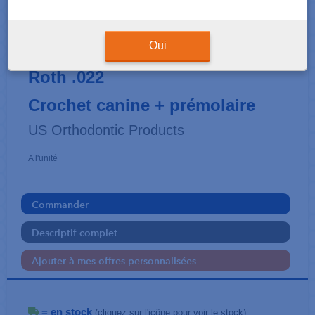
BRACKETS
MIRACLE® PREMIUM -
Oui
Roth .022
Crochet canine + prémolaire
US Orthodontic Products
A l'unité
Commander
Descriptif complet
Ajouter à mes offres personnalisées
= en stock
(cliquez sur l'icône pour voir le stock)