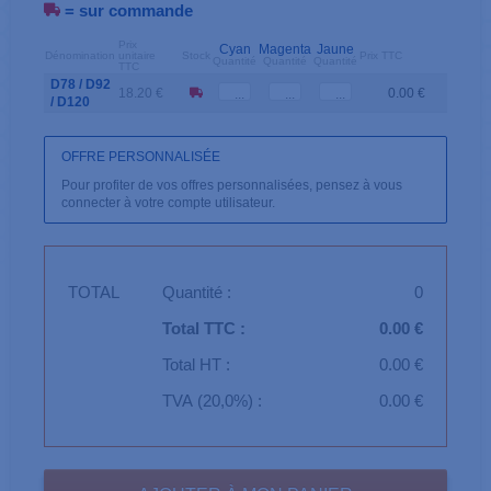
= sur commande
Prix
Cyan
Magenta
Jaune
Dénomination
unitaire
Stock
Prix TTC
Quantité
Quantité
Quantité
TTC
D78 / D92
18.20 €
0.00 €
/ D120
OFFRE PERSONNALISÉE
Pour profiter de vos offres personnalisées, pensez à vous
connecter à votre compte utilisateur.
TOTAL
Quantité :
0
Total TTC :
0.00 €
Total HT :
0.00 €
TVA (20,0%) :
0.00 €