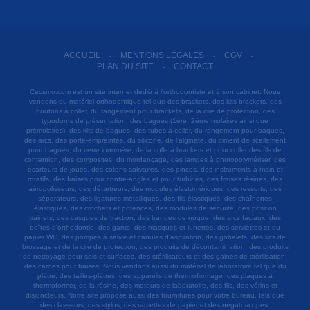
ACCUEIL
MENTIONS LÉGALES
CGV
-
-
-
PLAN DU SITE
CONTACT
-
Cecsmo.com est un site internet dédié à l'orthodontiste et à son cabinet. Nous
vendons du matériel orthodontique tel que des brackets, des kits brackets, des
boutons à coller, du rangement pour brackets, de la cire de protection, des
typodonts de présentation, des bagues (1ère, 2ème molaires ainsi que
prémolaires), des kits de bagues, des tubes à coller, du rangement pour bagues,
des arcs, des porte-empreintes, du silicone, de l'alginate, du ciment de scellement
pour bagues, du verre ionomère, de la colle à brackets et pour coller des fils de
contention, des composites, du mordançage, des lampes à photopolymériser, des
écarteurs de joues, des cotons salivaires, des pinces, des instruments à main et
rotatifs, des fraises pour contre-angles et pour turbines, des fraises résines, des
aéropolisseurs, des détartreurs, des modules élastomériques, des ressorts, des
séparateurs, des ligatures métalliques, des fils élastiques, des chaînettes
élastiques, des crochets et potences, des modules de sécurité, des position
trainers, des casques de traction, des bandes de nuque, des arcs faciaux, des
boîtes d'orthodontie, des gants, des masques et lunettes, des serviettes et du
papier WC, des pompes à salive et canules d'aspiration, des gobelets, des kits de
brossage et de la cire de protection, des produits de décontamination, des produits
de nettoyage pour sols et surfaces, des stérilisateurs et des gaines de stérilisation,
des cardes pour fraises. Nous vendons aussi du matériel de laboratoire tel que du
plâtre, des tailles-plâtres, des appareils de thermoformage, des plaques à
thermoformer, de la résine, des moteurs de laboratoire, des fils, des vérins et
disjoncteurs. Notre site propose aussi des fournitures pour votre bureau, tels que
des classeurs, des stylos, des ramettes de papier et des négatoscopes.