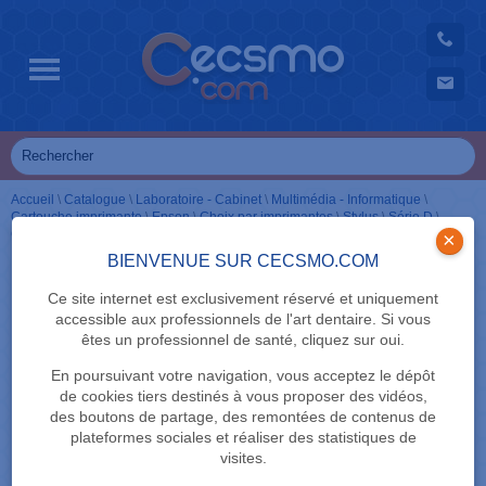
Accueil
\
Catalogue
\
Laboratoire - Cabinet
\
Multimédia - Informatique
\
Cartouche imprimante
\
Epson
\
Choix par imprimantes
\
Stylus
\
Série D
\
Cartouches couleur
\
Guépard
×
BIENVENUE SUR CECSMO.COM
Ce site internet est exclusivement réservé et uniquement
accessible aux professionnels de l'art dentaire. Si vous
êtes un professionnel de santé, cliquez sur oui.
En poursuivant votre navigation, vous acceptez le dépôt
de cookies tiers destinés à vous proposer des vidéos,
des boutons de partage, des remontées de contenus de
plateformes sociales et réaliser des statistiques de
visites.