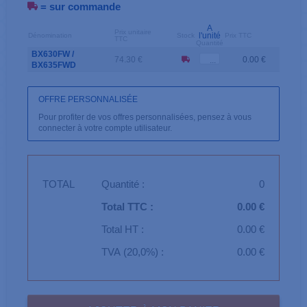
= sur commande
A
Prix unitaire
l'unité
Dénomination
Stock
Prix TTC
TTC
Quantité
BX630FW /
74.30 €
0.00 €
BX635FWD
OFFRE PERSONNALISÉE
Pour profiter de vos offres personnalisées, pensez à vous
connecter à votre compte utilisateur.
TOTAL
Quantité :
0
Total TTC :
0.00 €
Total HT :
0.00 €
TVA (20,0%) :
0.00 €