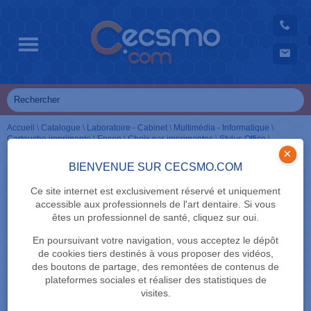
Accueil
\
Catalogue
\
Laboratoire - Cabinet
\
Multimédia - Informatique
\
Cartouche imprimante
\
Epson
\
Choix par imprimantes
\
Stylus Office
\
Série BX600
\
Cartouches en Pack
\
Cerf
×
BIENVENUE SUR CECSMO.COM
Ce site internet est exclusivement réservé et uniquement
accessible aux professionnels de l'art dentaire. Si vous
êtes un professionnel de santé, cliquez sur oui.
En poursuivant votre navigation, vous acceptez le dépôt
de cookies tiers destinés à vous proposer des vidéos,
des boutons de partage, des remontées de contenus de
plateformes sociales et réaliser des statistiques de
visites.