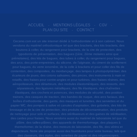
ACCUEIL
MENTIONS LÉGALES
CGV
-
-
-
PLAN DU SITE
CONTACT
-
Cecsmo.com est un site internet dédié à l'orthodontiste et à son cabinet. Nous
vendons du matériel orthodontique tel que des brackets, des kits brackets, des
boutons à coller, du rangement pour brackets, de la cire de protection, des
typodonts de présentation, des bagues (1ère, 2ème molaires ainsi que
prémolaires), des kits de bagues, des tubes à coller, du rangement pour bagues,
des arcs, des porte-empreintes, du silicone, de l'alginate, du ciment de scellement
pour bagues, du verre ionomère, de la colle à brackets et pour coller des fils de
contention, des composites, du mordançage, des lampes à photopolymériser, des
écarteurs de joues, des cotons salivaires, des pinces, des instruments à main et
rotatifs, des fraises pour contre-angles et pour turbines, des fraises résines, des
aéropolisseurs, des détartreurs, des modules élastomériques, des ressorts, des
séparateurs, des ligatures métalliques, des fils élastiques, des chaînettes
élastiques, des crochets et potences, des modules de sécurité, des position
trainers, des casques de traction, des bandes de nuque, des arcs faciaux, des
boîtes d'orthodontie, des gants, des masques et lunettes, des serviettes et du
papier WC, des pompes à salive et canules d'aspiration, des gobelets, des kits de
brossage et de la cire de protection, des produits de décontamination, des produits
de nettoyage pour sols et surfaces, des stérilisateurs et des gaines de stérilisation,
des cardes pour fraises. Nous vendons aussi du matériel de laboratoire tel que du
plâtre, des tailles-plâtres, des appareils de thermoformage, des plaques à
thermoformer, de la résine, des moteurs de laboratoire, des fils, des vérins et
disjoncteurs. Notre site propose aussi des fournitures pour votre bureau, tels que
des classeurs, des stylos, des ramettes de papier et des négatoscopes.