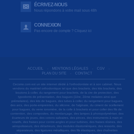
ÉCRIVEZ-NOUS
Nous répondons à votre mail sous 48h
CONNEXION
Pas encore de compte ? Cliquez ici
ACCUEIL
MENTIONS LÉGALES
CGV
-
-
-
PLAN DU SITE
CONTACT
-
Cecsmo.com est un site internet dédié à l'orthodontiste et à son cabinet. Nous
vendons du matériel orthodontique tel que des brackets, des kits brackets, des
boutons à coller, du rangement pour brackets, de la cire de protection, des
typodonts de présentation, des bagues (1ère, 2ème molaires ainsi que
prémolaires), des kits de bagues, des tubes à coller, du rangement pour bagues,
des arcs, des porte-empreintes, du silicone, de l'alginate, du ciment de scellement
pour bagues, du verre ionomère, de la colle à brackets et pour coller des fils de
contention, des composites, du mordançage, des lampes à photopolymériser, des
écarteurs de joues, des cotons salivaires, des pinces, des instruments à main et
rotatifs, des fraises pour contre-angles et pour turbines, des fraises résines, des
aéropolisseurs, des détartreurs, des modules élastomériques, des ressorts, des
séparateurs, des ligatures métalliques, des fils élastiques, des chaînettes