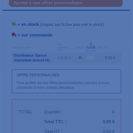
Ajouter à mes offres personnalisées
= en stock
(cliquez sur l'icône pour voir le stock)
= sur commande
A
Prix
l'unité
Dénomination
unitaire
Stock
Prix TTC
TTC
Quantité
Distributeur Xpress
115.50 €
0.00 €
Aluminium brossé H2
OFFRE PERSONNALISÉE
Pour profiter de vos offres personnalisées, pensez à vous
connecter à votre compte utilisateur.
TOTAL
Quantité :
0
Total TTC :
0.00 €
Total HT :
0.00 €