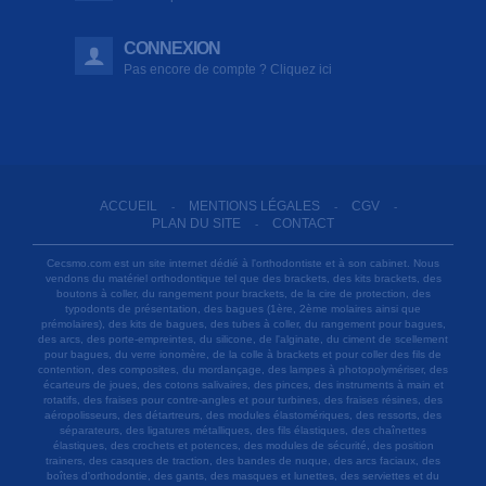
CONNEXION
Pas encore de compte ? Cliquez ici
ACCUEIL
MENTIONS LÉGALES
CGV
-
-
-
PLAN DU SITE
CONTACT
-
Cecsmo.com est un site internet dédié à l'orthodontiste et à son cabinet. Nous
vendons du matériel orthodontique tel que des brackets, des kits brackets, des
boutons à coller, du rangement pour brackets, de la cire de protection, des
typodonts de présentation, des bagues (1ère, 2ème molaires ainsi que
prémolaires), des kits de bagues, des tubes à coller, du rangement pour bagues,
des arcs, des porte-empreintes, du silicone, de l'alginate, du ciment de scellement
pour bagues, du verre ionomère, de la colle à brackets et pour coller des fils de
contention, des composites, du mordançage, des lampes à photopolymériser, des
écarteurs de joues, des cotons salivaires, des pinces, des instruments à main et
rotatifs, des fraises pour contre-angles et pour turbines, des fraises résines, des
aéropolisseurs, des détartreurs, des modules élastomériques, des ressorts, des
séparateurs, des ligatures métalliques, des fils élastiques, des chaînettes
élastiques, des crochets et potences, des modules de sécurité, des position
trainers, des casques de traction, des bandes de nuque, des arcs faciaux, des
boîtes d'orthodontie, des gants, des masques et lunettes, des serviettes et du