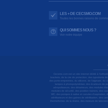
LES + DE CECSMO.COM
Toutes les bonnes raisons de comm
QUI SOMMES NOUS ?
Voir notre équipe
Cecsmo.com est un site internet dédié à l'orthod
brackets, de la cire de protection, des typodonts d
des porte-empreintes, du silicone, de l'alginate, du
lampes à photopolymériser, des écarteurs de joue
aéropolisseurs, des détartreurs, des modules élas
modules de sécurité, des position trainers, des ca
WC, des pompes à salive et canules d'aspiration, d
stérilisateurs et des gaines de stérilisation, des c
thermoformer, de la résine, des moteurs de laboratoir