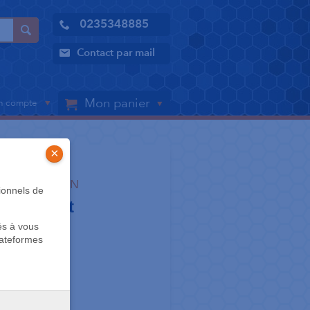
0235348885
Contact par mail
Mon panier
 compte
×
L'ENTRETIEN
ionnels de
a Confort
és à vous
lateformes