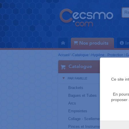
Nos produits
I
Accueil
\
Catalogue
\
Hygiène - Protection
\
G
Catalogue
PAR FAMILLE
Ce site i
Brackets
En pours
Bagues et Tubes
proposer 
Arcs
Empreintes
Collage - Scellement
Pinces et Instruments