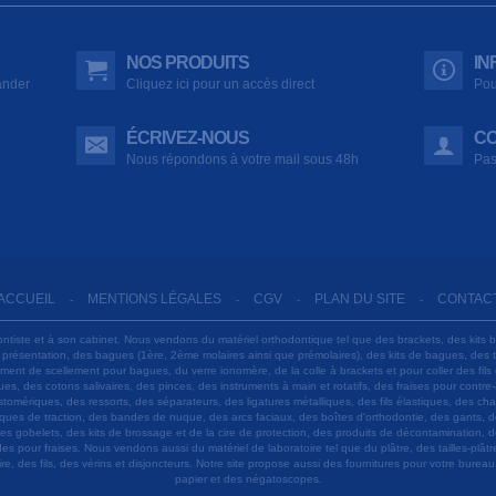
NOS PRODUITS
IN
ander
Cliquez ici pour un accès direct
Pou
ÉCRIVEZ-NOUS
CO
Nous répondons à votre mail sous 48h
Pas
ACCUEIL
MENTIONS LÉGALES
CGV
PLAN DU SITE
CONTAC
-
-
-
-
ontiste et à son cabinet. Nous vendons du matériel orthodontique tel que des brackets, des kits 
e présentation, des bagues (1ère, 2ème molaires ainsi que prémolaires), des kits de bagues, des
 ciment de scellement pour bagues, du verre ionomère, de la colle à brackets et pour coller des f
s, des cotons salivaires, des pinces, des instruments à main et rotatifs, des fraises pour contre-
tomériques, des ressorts, des séparateurs, des ligatures métalliques, des fils élastiques, des ch
sques de traction, des bandes de nuque, des arcs faciaux, des boîtes d'orthodontie, des gants, d
es gobelets, des kits de brossage et de la cire de protection, des produits de décontamination, d
ardes pour fraises. Nous vendons aussi du matériel de laboratoire tel que du plâtre, des tailles-p
e, des fils, des vérins et disjoncteurs. Notre site propose aussi des fournitures pour votre burea
papier et des négatoscopes.