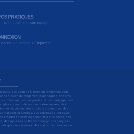
FOS PRATIQUES
r l'orthodontiste et son équipe
NNEXION
 encore de compte ? Cliquez ici
T
brackets, des boutons à coller, du rangement pour
 tubes à coller, du rangement pour bagues, des arcs,
ils de contention, des composites, du mordançage, des
angles et pour turbines, des fraises résines, des
aînettes élastiques, des crochets et potences, des
es masques et lunettes, des serviettes et du papier
es produits de nettoyage pour sols et surfaces, des
lâtres, des appareils de thermoformage, des plaques à
u, tels que des classeurs, des stylos, des ramettes de