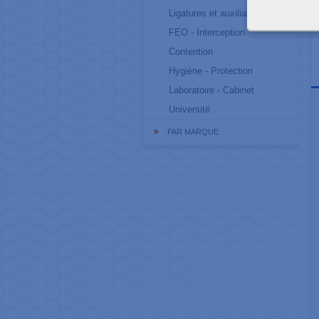
Ligatures et auxiliaires
FEO - Interception
Contention
Hygiène - Protection
Laboratoire - Cabinet
Université
PAR MARQUE