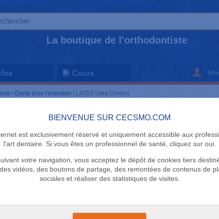
La boutique de l'orthodontiste
Mon
nfos
Cours
ants
\
Gants pour l'entretien
\
LATEX Ultra Confort
BIENVENUE SUR CECSMO.COM
GANTS POUR 
nternet est exclusivement réservé et uniquement accessible aux profess
LATEX Ultr
l'art dentaire. Si vous êtes un professionnel de santé, cliquez sur oui.
uivant votre navigation, vous acceptez le dépôt de cookies tiers destin
Mapa
des vidéos, des boutons de partage, des remontées de contenus de p
sociales et réaliser des statistiques de visites.
+
Confortable