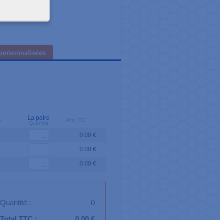
personnalisées
La paire
k
Prix TTC
Quantité
0.00 €
0.00 €
0.00 €
Quantité :
0
Total TTC :
0.00 €