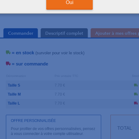
Oui
Commander
Descriptif complet
Ajouter à mes offres 
= en stock
(survoler pour voir le stock)
= sur commande
Dénomination
Prix unitaire TTC
Stoc
Taille S
7.70 €
Taille M
7.70 €
Taille L
7.70 €
OFFRE PERSONNALISÉE
TOTAL
Pour profiter de vos offres personnalisées, pensez
à vous connecter à votre compte utilisateur.