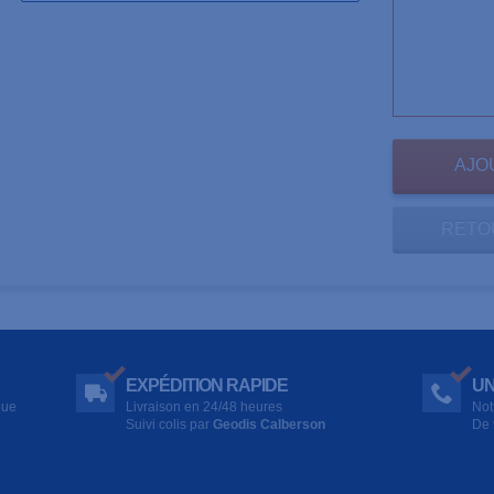
RETO
EXPÉDITION RAPIDE
UN
que
Livraison en 24/48 heures
Not
Suivi colis par
Geodis Calberson
De 