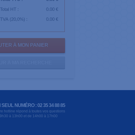
Total HT :
0.00 €
TVA (20,0%) :
0.00 €
UR À MA RECHERCHE
 SEUL NUMÉRO : 02 35 34 88 85
re hotline répond à toutes vos questions
9h30 à 13h00 et de 14h00 à 17h00