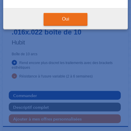
ARCS
PERFECT Acier esthétique
Oui
.016x.022 boîte de 10
Hubit
Boîte de 10 arcs
+
Rend encore plus discret les traitements avec des brackets
esthétiques
-
Résistance à l'usure variable (2 à 6 semaines)
Commander
Descriptif complet
Ajouter à mes offres personnalisées