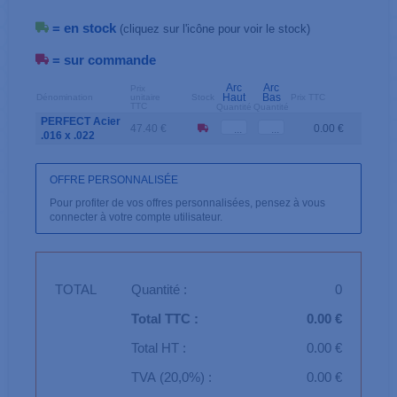
= en stock
(cliquez sur l'icône pour voir le stock)
= sur commande
Arc
Arc
Prix
Haut
Bas
Dénomination
unitaire
Stock
Prix TTC
TTC
Quantité
Quantité
PERFECT Acier
47.40 €
0.00 €
.016 x .022
OFFRE PERSONNALISÉE
Pour profiter de vos offres personnalisées, pensez à vous
connecter à votre compte utilisateur.
TOTAL
Quantité :
0
Total TTC :
0.00 €
Total HT :
0.00 €
TVA (20,0%) :
0.00 €