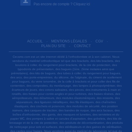
Pas encore de compte ? Cliquez ici
ACCUEIL
MENTIONS LÉGALES
CGV
-
-
-
PLAN DU SITE
CONTACT
-
Cecsmo.com est un site internet dédié à l'orthodontiste et à son cabinet. Nous
vendons du matériel orthodontique tel que des brackets, des kits brackets, des
boutons à coller, du rangement pour brackets, de la cire de protection, des
typodonts de présentation, des bagues (1ère, 2ème molaires ainsi que
prémolaires), des kits de bagues, des tubes à coller, du rangement pour bagues,
des arcs, des porte-empreintes, du silicone, de l'alginate, du ciment de scellement
pour bagues, du verre ionomère, de la colle à brackets et pour coller des fils de
contention, des composites, du mordançage, des lampes à photopolymériser, des
écarteurs de joues, des cotons salivaires, des pinces, des instruments à main et
rotatifs, des fraises pour contre-angles et pour turbines, des fraises résines, des
aéropolisseurs, des détartreurs, des modules élastomériques, des ressorts, des
séparateurs, des ligatures métalliques, des fils élastiques, des chaînettes
élastiques, des crochets et potences, des modules de sécurité, des position
trainers, des casques de traction, des bandes de nuque, des arcs faciaux, des
boîtes d'orthodontie, des gants, des masques et lunettes, des serviettes et du
papier WC, des pompes à salive et canules d'aspiration, des gobelets, des kits de
brossage et de la cire de protection, des produits de décontamination, des produits
de nettoyage pour sols et surfaces, des stérilisateurs et des gaines de stérilisation,
des cardes pour fraises. Nous vendons aussi du matériel de laboratoire tel que du