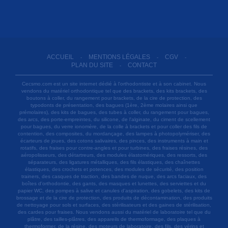
ACCUEIL
MENTIONS LÉGALES
CGV
-
-
-
PLAN DU SITE
CONTACT
-
Cecsmo.com est un site internet dédié à l'orthodontiste et à son cabinet. Nous
vendons du matériel orthodontique tel que des brackets, des kits brackets, des
boutons à coller, du rangement pour brackets, de la cire de protection, des
typodonts de présentation, des bagues (1ère, 2ème molaires ainsi que
prémolaires), des kits de bagues, des tubes à coller, du rangement pour bagues,
des arcs, des porte-empreintes, du silicone, de l'alginate, du ciment de scellement
pour bagues, du verre ionomère, de la colle à brackets et pour coller des fils de
contention, des composites, du mordançage, des lampes à photopolymériser, des
écarteurs de joues, des cotons salivaires, des pinces, des instruments à main et
rotatifs, des fraises pour contre-angles et pour turbines, des fraises résines, des
aéropolisseurs, des détartreurs, des modules élastomériques, des ressorts, des
séparateurs, des ligatures métalliques, des fils élastiques, des chaînettes
élastiques, des crochets et potences, des modules de sécurité, des position
trainers, des casques de traction, des bandes de nuque, des arcs faciaux, des
boîtes d'orthodontie, des gants, des masques et lunettes, des serviettes et du
papier WC, des pompes à salive et canules d'aspiration, des gobelets, des kits de
brossage et de la cire de protection, des produits de décontamination, des produits
de nettoyage pour sols et surfaces, des stérilisateurs et des gaines de stérilisation,
des cardes pour fraises. Nous vendons aussi du matériel de laboratoire tel que du
plâtre, des tailles-plâtres, des appareils de thermoformage, des plaques à
thermoformer, de la résine, des moteurs de laboratoire, des fils, des vérins et