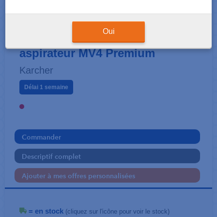
ACCESSOIRES
Sachet filtre ouate pour
Oui
aspirateur MV4 Premium
Karcher
Délai 1 semaine
Commander
Descriptif complet
Ajouter à mes offres personnalisées
= en stock
(cliquez sur l'icône pour voir le stock)