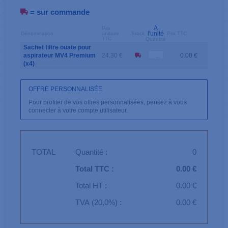
= sur commande
A
Prix
l'unité
Dénomination
unitaire
Stock
Prix TTC
TTC
Quantité
Sachet filtre ouate pour
aspirateur MV4 Premium
24.30 €
0.00 €
(x4)
OFFRE PERSONNALISÉE
Pour profiter de vos offres personnalisées, pensez à vous
connecter à votre compte utilisateur.
TOTAL
Quantité :
0
Total TTC :
0.00 €
Total HT :
0.00 €
TVA (20,0%) :
0.00 €