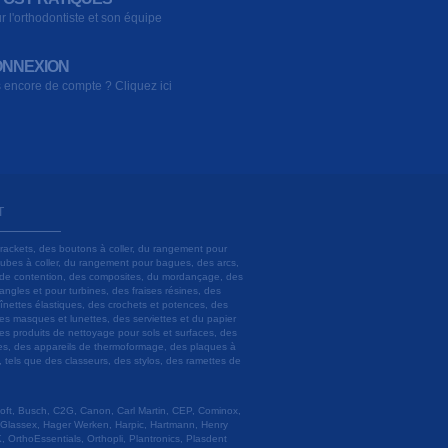
r l'orthodontiste et son équipe
NNEXION
 encore de compte ? Cliquez ici
T
brackets, des boutons à coller, du rangement pour
 tubes à coller, du rangement pour bagues, des arcs,
ils de contention, des composites, du mordançage, des
angles et pour turbines, des fraises résines, des
aînettes élastiques, des crochets et potences, des
es masques et lunettes, des serviettes et du papier
es produits de nettoyage pour sols et surfaces, des
lâtres, des appareils de thermoformage, des plaques à
u, tels que des classeurs, des stylos, des ramettes de
 Soft, Busch, C2G, Canon, Carl Martin, CEP, Cominox,
 Glassex, Hager Werken, Harpic, Hartmann, Henry
 OrthoEssentials, Orthopli, Plantronics, Plasdent