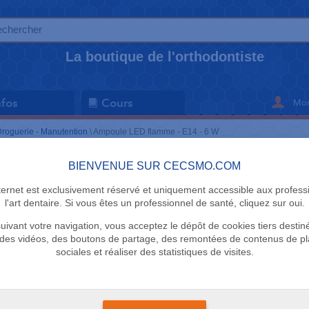
La boutique de l'orthodontiste
Mon
nfos
Cours
roguerie - Manutention
\
Ampoule LED flamme - E14 - 6 W
BIENVENUE SUR CECSMO.COM
DROGUERIE -
nternet est exclusivement réservé et uniquement accessible aux profess
Ampoule L
l'art dentaire. Si vous êtes un professionnel de santé, cliquez sur oui.
uivant votre navigation, vous acceptez le dépôt de cookies tiers destin
E14 - 6 W
des vidéos, des boutons de partage, des remontées de contenus de p
sociales et réaliser des statistiques de visites.
Osram
5 en stock