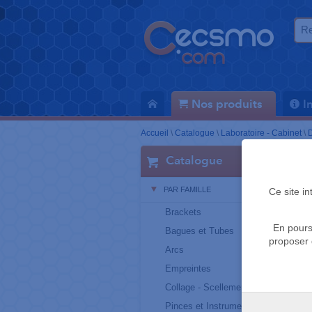
Nos produits
I
Accueil
\
Catalogue
\
Laboratoire - Cabinet
\
D
Catalogue
PAR FAMILLE
Ce site i
Brackets
En pours
Bagues et Tubes
proposer 
Arcs
Empreintes
Collage - Scellement
Pinces et Instruments