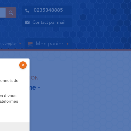
0235348885
Contact par mail
Mon panier
 compte
×
 MANUTENTION
ionnels de
ED flamme -
és à vous
lateformes