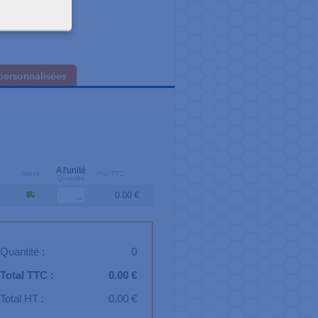
personnalisées
A l'unité
Stock
Prix TTC
Quantité
0.00 €
Quantité :
0
Total TTC :
0.00 €
Total HT :
0.00 €