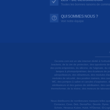
Toutes les bonnes raisons de comm
QUI SOMMES NOUS ?
Voir notre équipe
Cecsmo.com est un site internet dédié à l'orthod
brackets, de la cire de protection, des typodonts d
des porte-empreintes, du silicone, de l'alginate, du
lampes à photopolymériser, des écarteurs de joue
aéropolisseurs, des détartreurs, des modules élas
modules de sécurité, des position trainers, des ca
WC, des pompes à salive et canules d'aspiration, d
stérilisateurs et des gaines de stérilisation, des c
thermoformer, de la résine, des moteurs de laboratoir
Nous distribuons de nombreuses marques telles que 3
Contacez, Coxo, Deb, DentaFloc, Devolo, Dymo, 
Schein, Heraeus Kulzer, Hubit, HTDental, ID-Logi