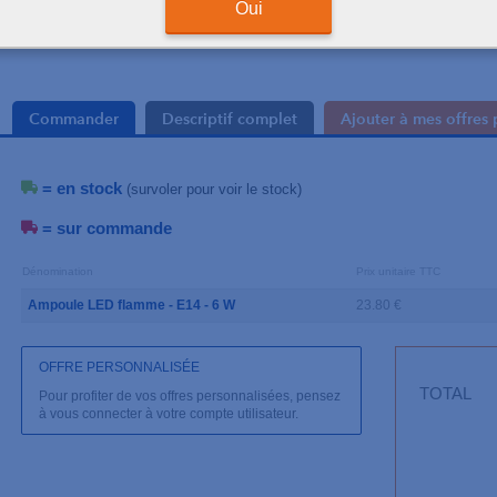
Oui
Commander
Descriptif complet
Ajouter à mes offres 
= en stock
(survoler pour voir le stock)
= sur commande
Dénomination
Prix unitaire TTC
Ampoule LED flamme - E14 - 6 W
23.80 €
OFFRE PERSONNALISÉE
TOTAL
Pour profiter de vos offres personnalisées, pensez
à vous connecter à votre compte utilisateur.