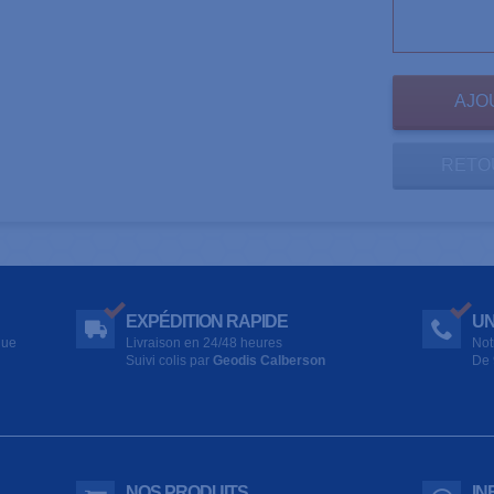
RETO
EXPÉDITION RAPIDE
UN
que
Livraison en 24/48 heures
Not
Suivi colis par
Geodis Calberson
De 
NOS PRODUITS
IN