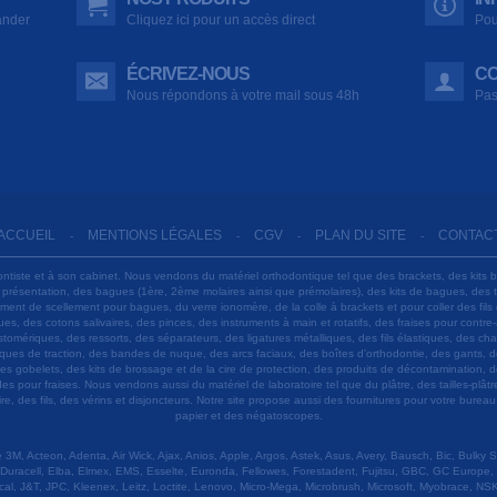
ander
Cliquez ici pour un accès direct
Pou
ÉCRIVEZ-NOUS
CO
Nous répondons à votre mail sous 48h
Pas
ACCUEIL
MENTIONS LÉGALES
CGV
PLAN DU SITE
CONTAC
-
-
-
-
ontiste et à son cabinet. Nous vendons du matériel orthodontique tel que des brackets, des kits 
e présentation, des bagues (1ère, 2ème molaires ainsi que prémolaires), des kits de bagues, des
 ciment de scellement pour bagues, du verre ionomère, de la colle à brackets et pour coller des f
s, des cotons salivaires, des pinces, des instruments à main et rotatifs, des fraises pour contre-
tomériques, des ressorts, des séparateurs, des ligatures métalliques, des fils élastiques, des ch
sques de traction, des bandes de nuque, des arcs faciaux, des boîtes d'orthodontie, des gants, d
es gobelets, des kits de brossage et de la cire de protection, des produits de décontamination, d
ardes pour fraises. Nous vendons aussi du matériel de laboratoire tel que du plâtre, des tailles-p
e, des fils, des vérins et disjoncteurs. Notre site propose aussi des fournitures pour votre burea
papier et des négatoscopes.
M, Acteon, Adenta, Air Wick, Ajax, Anios, Apple, Argos, Astek, Asus, Avery, Bausch, Bic, Bulky
Duracell, Elba, Elmex, EMS, Esselte, Euronda, Fellowes, Forestadent, Fujitsu, GBC, GC Europe,
cal, J&T, JPC, Kleenex, Leitz, Loctite, Lenovo, Micro-Mega, Microbrush, Microsoft, Myobrace, NSK,