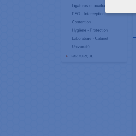
Ligatures et auxiliaires
FEO - Interception
Contention
Hygiène - Protection
Laboratoire - Cabinet
Université
PAR MARQUE