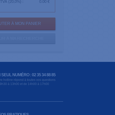
TVA (20,0%) :
0.00 €
UR À MA RECHERCHE
 SEUL NUMÉRO : 02 35 34 88 85
re hotline répond à toutes vos questions
9h30 à 13h00 et de 14h00 à 17h00
FOS PRATIQUES